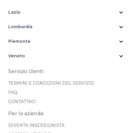
expand_more
Lazio
expand_more
Lombardia
expand_more
Piemonte
expand_more
Veneto
Servizio clienti
TERMINI E CONDIZIONI DEL SERVIZIO
FAQ
CONTATTACI
Per le aziende
DIVENTA INSERZIONISTA