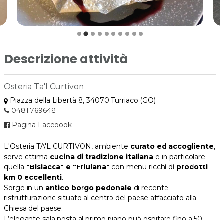
Descrizione attività
Osteria Ta'l Curtivon
Piazza della Libertà 8, 34070 Turriaco (GO)
0481.769648
Pagina Facebook
L'Osteria TA'L CURTIVON, ambiente
curato ed accogliente
,
serve ottima
cucina di tradizione italiana
e in particolare
quella
"Bisiacca" e "Friulana"
con menu ricchi di
prodotti
km 0 eccellenti
.
Sorge in un
antico borgo pedonale
di recente
ristrutturazione situato al centro del paese affacciato alla
Chiesa del paese.
L’elegante sala posta al primo piano può ospitare fino a 50