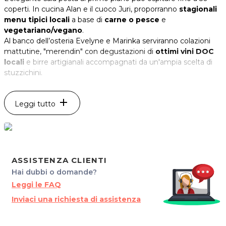
coperti. In cucina Alan e il cuoco Juri, proporranno
stagionali
menu tipici locali
a base di
carne o pesce
e
vegetariano/vegano
.
Al banco dell’osteria Evelyne e Marinka serviranno colazioni
mattutine, "merendin" con degustazioni di
ottimi vini DOC
locali
e birre artigianali accompagnati da un'ampia scelta di
stuzzichini.
Dispone di un'incantevole
zona esterna
in cui è possibile
accomodarsi nella bella stagione.
add
Leggi tutto
Osteria TA'L CURTIVON: un locale curato e accogliente, per
piacevoli serata tra amici o in famiglia
!
*Prezzi di listino verificati in data 26/02/2018
ASSISTENZA CLIENTI
ORARI
Hai dubbi o domande?
Dal Lunedì alla Domenica: 7.30 - 15.00 / 17.00 - 22.00
Leggi le FAQ
Inviaci una richiesta di assistenza
Osteria TA'L CURTIVON
Piazza della Libertà 8
34070 Turriaco (GO)