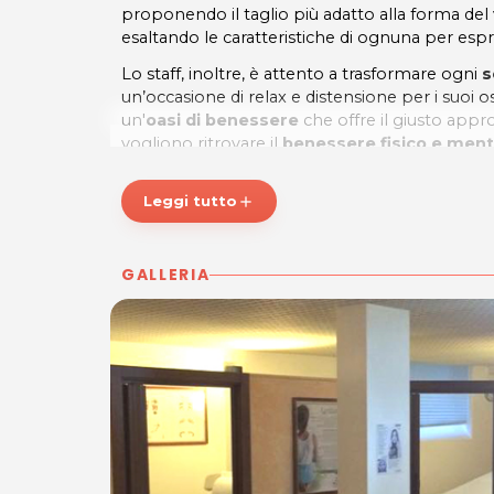
proponendo il taglio più adatto alla forma del
esaltando le caratteristiche di ognuna per esp
Lo staff, inoltre, è attento a trasformare ogni
s
un’occasione di relax e distensione per i suoi osp
un'
oasi di benessere
che offre il giusto appr
vogliono ritrovare il
benessere fisico e ment
SALONE PATRIZIA: accoglienza, cortesia e co
Leggi tutto
add
* Prezzi di listino verificati in data 9/12/2019.
ORARI
GALLERIA
Martedì, Mercoledì e Giovedì: 8.00 - 12.00 / 15.
Venerdì: 8.00 - 12-00 / 14-00 -18.30
Sabato: 7.15 - 15.00
SALONE PATRIZIA - PARRUCCHIERA ED ES
Via Persoglia, 4/A - GORIZIA
Tel. 0481391151 - 3282995857
P.IVA 01196910317
Per ulteriori informazioni sull'offerta o sulle mo
posta@espevia.it
.