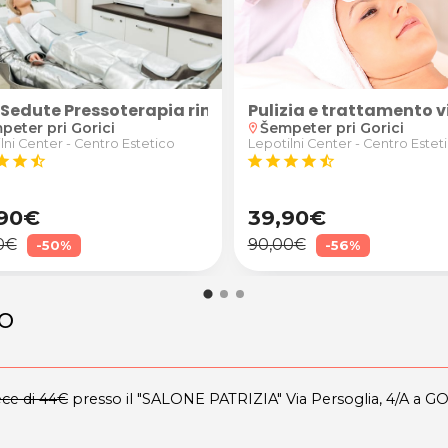
o
6 Sedute Pressoterapia rimodellante, drenante e antic
Pulizia e trattamento 
peter pri Gorici
Šempeter pri Gorici
location_on
lni Center - Centro Estetico
Lepotilni Center - Centro Estet
tar
star
star_half
star
star
star
star
star_half
90€
39,90€
0€
90,00€
-50%
-56%
so
ece di 44€
presso il "SALONE PATRIZIA" Via Persoglia, 4/A a G