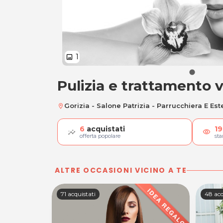
1
image
Pulizia e trattamento v
Pulizia e trattamen
Gorizia - Salone Patrizia - Parrucchiera E Est
location_on
6
acquistati
19
visibility
offerta popolare
st
ALTRE OCCASIONI VICINO A TE
71 acquistati
48 acq