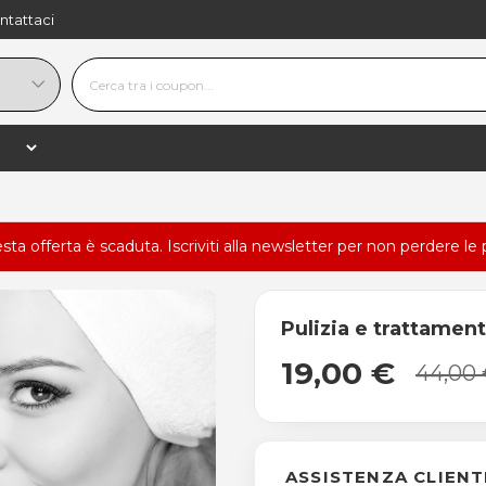
ntattaci
esta offerta è scaduta.
Iscriviti alla newsletter
per non perdere le 
Pulizia e trattament
19,00 €
44,00
ASSISTENZA CLIENT