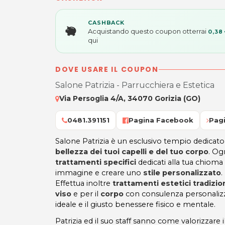
CASHBACK
Acquistando questo coupon otterrai
0,38
qui
DOVE USARE IL COUPON
Salone Patrizia - Parrucchiera e Estetica
Via Persoglia 4/A, 34070 Gorizia (GO)
0481.391151
Pagina Facebook
Pagi
Salone Patrizia è un esclusivo tempio dedicato
bellezza dei tuoi capelli e del tuo corpo
. Og
trattamenti specifici
dedicati alla tua chioma 
immagine e creare uno
stile personalizzato
.
Effettua inoltre
trattamenti estetici tradizio
viso
e per il
corpo
con consulenza personalizz
ideale e il giusto benessere fisico e mentale.
Patrizia ed il suo staff sanno come valorizzare i