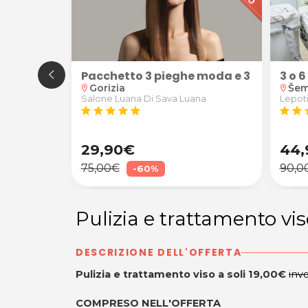
Pacchetto 3 pieghe moda e 3 shampo
3 o 
Gorizia
Šem
location_on
location_on
dicina
Salone Luana Di Sava Luana
Lepoti
star
star
star
star
star
star
star
s
29,90€
44,
75,00€
90,0
-60%
Pulizia e trattamento vi
DESCRIZIONE DELL'OFFERTA
Pulizia e trattamento viso a soli 19,00€
inv
COMPRESO NELL'OFFERTA