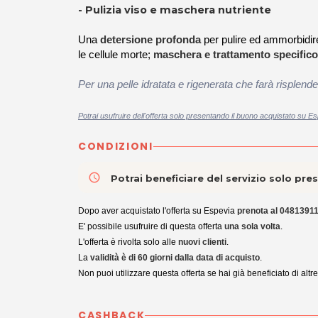
- Pulizia viso e maschera nutriente
Una
detersione profonda
per pulire ed ammorbidire
le cellule morte;
maschera e trattamento specifico
Per una pelle idratata e rigenerata che farà risplende
Potrai usufruire dell'offerta solo presentando il buono acquistato su Es
CONDIZIONI
access_time
Potrai beneficiare del servizio solo pr
Dopo aver acquistato l'offerta su Espevia
prenota
al 04813911
E' possibile usufruire di questa offerta
una sola volta
.
L'offerta è rivolta solo alle
nuovi clienti
.
La
validità è di 6
0 giorni dalla data di acquisto
.
Non puoi utilizzare questa offerta se hai già beneficiato di altr
CASHBACK