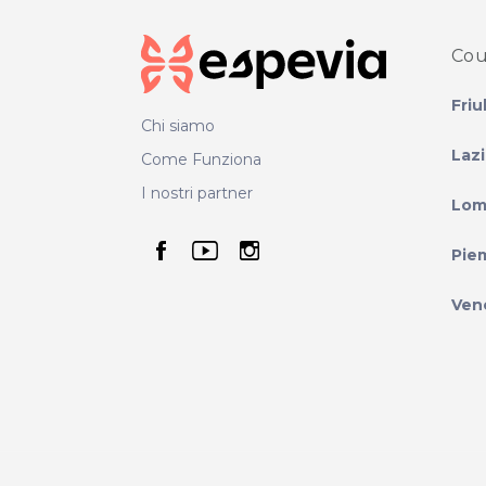
Cou
Friu
Chi siamo
Laz
Come Funziona
I nostri partner
Lom
seguici su facebook
seguici su youtube
seguici su instag
Pie
Ven