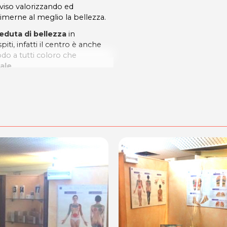
 viso valorizzando ed
rimerne al meglio la bellezza.
eduta di bellezza
in
iti, infatti il centro è anche
odo a tutti coloro che
ale
.
mpetenza!
00 - 19.00
TETICA
dalità di acquisto scrivi a