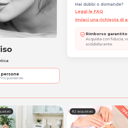
Hai dubbi o domande?
Leggi le FAQ
Inviaci una richiesta di 
Rimborso garantito 
Acquista con fiducia, 
soddisfacente.
iso
to viso
etica
persone
anno guardando
uistati
82 acquistati