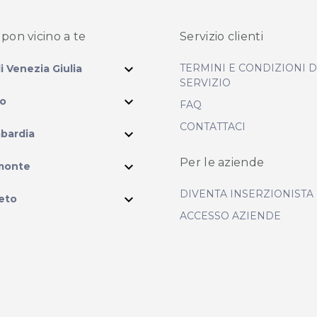
pon vicino
a te
Servizio clienti
expand_more
TERMINI E CONDIZIONI 
li Venezia Giulia
SERVIZIO
expand_more
io
FAQ
CONTATTACI
expand_more
bardia
ram
Per le aziende
expand_more
monte
DIVENTA INSERZIONISTA
expand_more
eto
ACCESSO AZIENDE