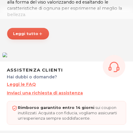
alla forma del viso valorizzando ed esaltando le
caratteristiche di ognuna per esprimerne al meglio la
bellezza.
Lo staff, inoltre, è attento a trasformare ogni
seduta di
bellezza
in un’occasione di relax e distensione per i
Leggi tutto
add
suoi ospiti, infatti il centro è anche un'
oasi di
benessere
che offre il giusto approdo a tutti coloro
che vogliono ritrovare il
benessere fisico e mentale
.
SALONE PATRIZIA: accoglienza, cortesia e
competenza!
ASSISTENZA CLIENTI
* Prezzi di listino verificati in data 9/12/2019.
Hai dubbi o domande?
Leggi le FAQ
ORARI
Martedì, Mercoledì e Giovedì: 8.00 - 12.00 / 15.00 -
Inviaci una richiesta di assistenza
19.00
Venerdì: 8.00 - 12-00 / 14-00 -18.30
Rimborso garantito entro 14 giorni
sui coupon
Sabato: 7.15 - 15.00
inutilizzati. Acquista con fiducia, vogliamo assicurarti
un'esperienza sempre soddisfacente.
SALONE PATRIZIA - PARRUCCHIERA ED ESTETICA
Via Persoglia, 4/A - GORIZIA
Tel. 0481391151 - 3282995857