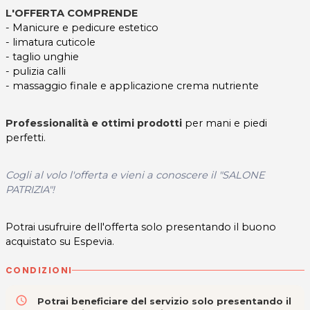
L'OFFERTA COMPRENDE
- Manicure e pedicure estetico
- limatura cuticole
- taglio unghie
- pulizia calli
- massaggio finale e applicazione crema nutriente
Professionalità e ottimi prodotti
per mani e piedi
perfetti.
Cogli al volo l'offerta e vieni a conoscere il "SALONE
PATRIZIA"!
Potrai usufruire dell'offerta solo presentando il buono
acquistato su Espevia.
CONDIZIONI
access_time
Potrai beneficiare del servizio solo presentando il