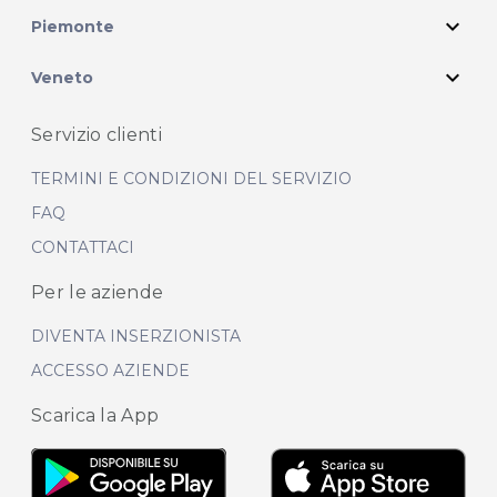
expand_more
Piemonte
expand_more
Veneto
Servizio clienti
TERMINI E CONDIZIONI DEL SERVIZIO
FAQ
CONTATTACI
Per le aziende
DIVENTA INSERZIONISTA
ACCESSO AZIENDE
Scarica la App