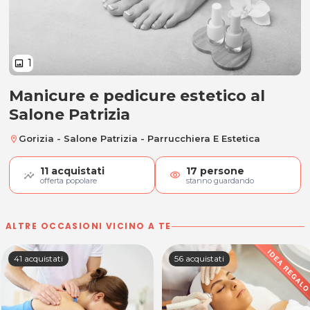
1
image
Manicure e pedicure estetico al
Manicure e pedicure estetico
Salone Patrizia
Gorizia - Salone Patrizia - Parrucchiera E Estetica
location_on
11
acquistati
17
persone
visibility
offerta popolare
stanno guardando
ALTRE OCCASIONI VICINO A TE
41 acquistati
56 acquistati