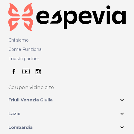
Chi siamo
Come Funziona
I nostri partner
seguici su facebook
seguici su youtube
seguici su instagram
Coupon vicino
a te
expand_more
Friuli Venezia Giulia
expand_more
Lazio
expand_more
Lombardia