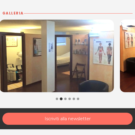
P.IVA 01196910317
GALLERIA
Per ulteriori informazioni sull'offerta o sulle modalità di
acquisto scrivi a
posta@espevia.it
.
Iscriviti alla newsletter