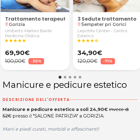
a e 3 shampoo
3 Sedute trattamento v
Gorizia
Šempeter pri Gorici
location_on
location_on
Umberto Matteo Barile
Lepotilni Center - Centro
Medicina Olistica
Estetico
star
star
star
star
star
star
star
star
star
star_half
69,90€
34,90€
100,00€
120,00€
-30%
-71%
Manicure e pedicure estetico
DESCRIZIONE DELL'OFFERTA
Manicure e pedicure estetico a soli 24,90€
invece di
52€
presso il "SALONE PATRIZIA" a GORIZIA.
Mani e piedi curati, morbidi e affascinanti!