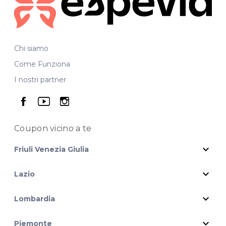
Chi siamo
Come Funziona
I nostri partner
seguici su facebook
seguici su youtube
seguici su instagram
Coupon vicino
a te
expand_more
Friuli Venezia Giulia
expand_more
Lazio
expand_more
Lombardia
expand_more
Piemonte