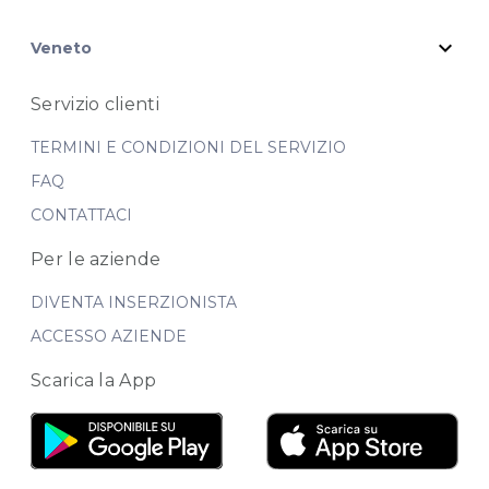
expand_more
Veneto
Servizio clienti
TERMINI E CONDIZIONI DEL SERVIZIO
FAQ
CONTATTACI
Per le aziende
DIVENTA INSERZIONISTA
ACCESSO AZIENDE
Scarica la App