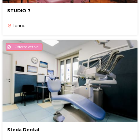
STUDIO 7
Torino
place
Offerte attive
check_circle
Steda Dental