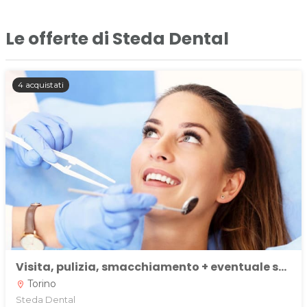
Le offerte di Steda Dental
4 acquistati
Visita, pulizia, smacchiamento + eventuale sbiancamento, estrazione o otturazione da Steda Dental a Torino
Torino
location_on
Steda Dental