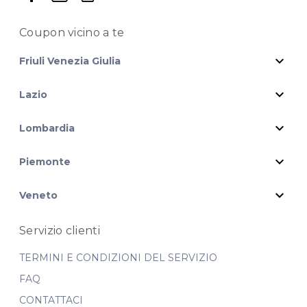
Coupon vicino
a te
expand_more
Friuli Venezia Giulia
expand_more
Lazio
expand_more
Lombardia
expand_more
Piemonte
expand_more
Veneto
Servizio clienti
TERMINI E CONDIZIONI DEL SERVIZIO
FAQ
CONTATTACI