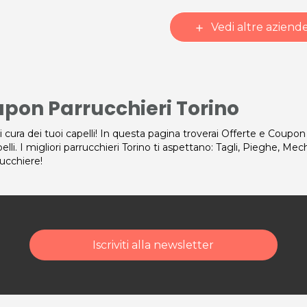
Vedi altre aziend
add
pon Parrucchieri Torino
i cura dei tuoi capelli! In questa pagina troverai Offerte e Coupon l
pelli. I migliori parrucchieri Torino ti aspettano: Tagli, Pieghe, Me
rucchiere!
Iscriviti alla newsletter