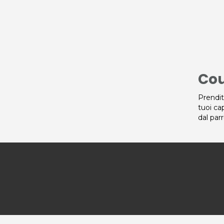
Cou
Prendit
tuoi ca
dal par