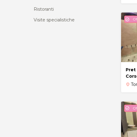
Ristoranti
Of
check_circle
Visite specialistiche
Pret 
Cors
To
place
Of
check_circle