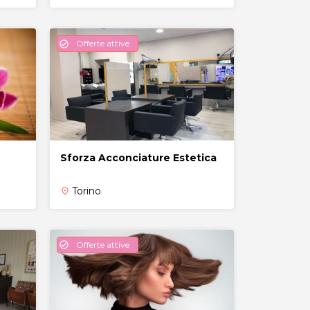
Offerte attive
check_circle
Sforza Acconciature Estetica
Torino
place
Offerte attive
check_circle