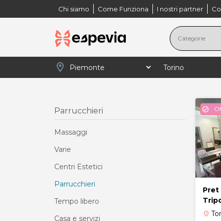
Chi siamo
Come Funziona
I nostri partner
Co
location_on
navigate_next
navigate_next
Home
Piemonte
Parrucchieri
Of
check_circle
Parrucchieri
Massaggi
Varie
Centri Estetici
Parrucchieri
Pret 
Tripo
Tempo libero
To
place
Casa e servizi