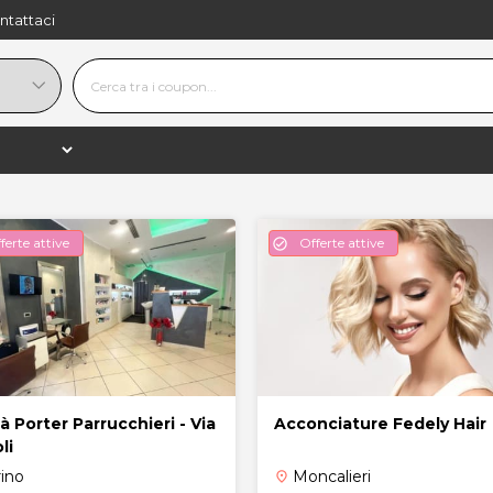
ntattaci
ferte attive
Offerte attive
check_circle
à Porter Parrucchieri - Via
Acconciature Fedely Hair
li
rino
Moncalieri
place