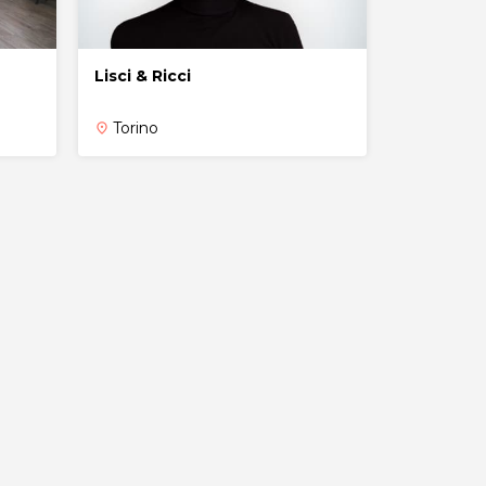
Lisci & Ricci
Torino
place