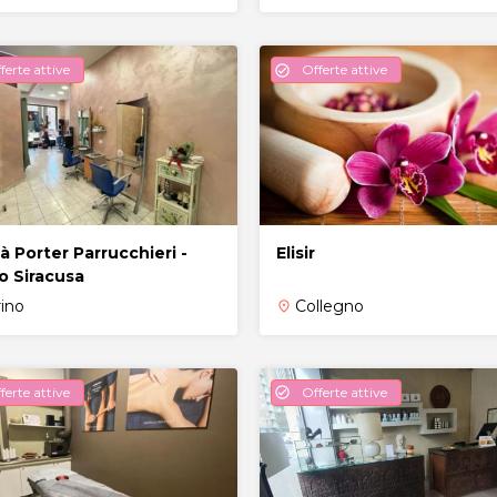
ferte attive
Offerte attive
check_circle
à Porter Parrucchieri -
Elisir
o Siracusa
rino
Collegno
place
ferte attive
Offerte attive
check_circle