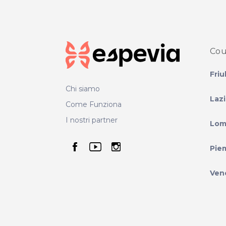
Cou
Friu
Chi siamo
Laz
Come Funziona
I nostri partner
Lom
seguici su facebook
seguici su youtube
seguici su instag
Pie
Ven