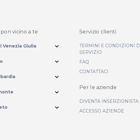
pon vicino
a te
Servizio clienti
expand_more
TERMINI E CONDIZIONI 
li Venezia Giulia
SERVIZIO
expand_more
io
FAQ
CONTATTACI
expand_more
bardia
Per le aziende
ram
expand_more
monte
DIVENTA INSERZIONISTA
expand_more
eto
ACCESSO AZIENDE