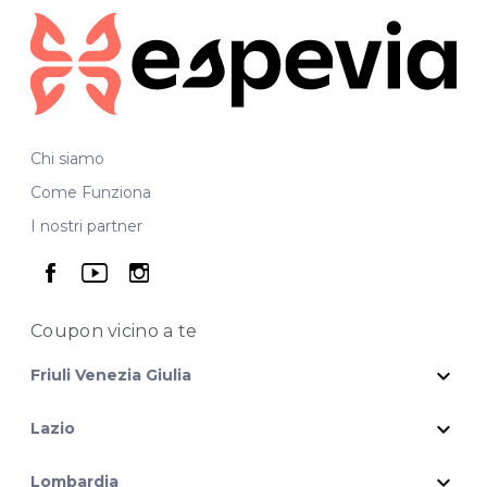
Chi siamo
Come Funziona
I nostri partner
seguici su facebook
seguici su youtube
seguici su instagram
Coupon vicino
a te
expand_more
Friuli Venezia Giulia
expand_more
Lazio
expand_more
Lombardia