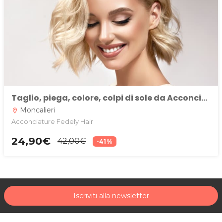
Taglio, piega, colore, colpi di sole da Acconciature Fedely Hair Moncalieri, Torino
Moncalieri
location_on
Acconciature Fedely Hair
24,90€
42,00€
-41%
Iscriviti alla newsletter