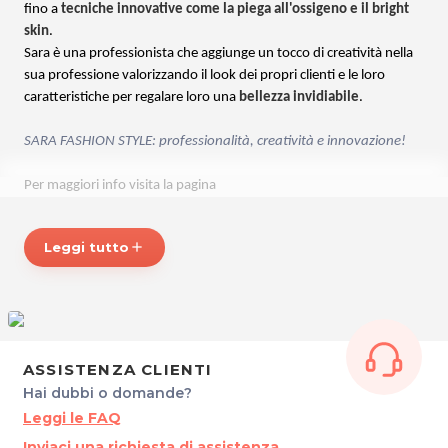
fino a
tecniche innovative come la piega all'ossigeno e il bright
skin
.
Sara è una professionista che aggiunge un tocco di creatività nella
sua professione valorizzando il look dei propri clienti e le loro
caratteristiche per regalare loro una
bellezza invidiabile
.
SARA FASHION STYLE: professionalità, creatività e innovazione!
Per maggiori info visita la pagina
FB:
https://www.facebook.com/sarafashionstyle1/
Leggi tutto
add
*Prezzi di listino verificati in data 28/03/2018
ORARI
Lunedì 13.00 - 19.00
Martedì e Giovedì: 9.00 - 12.30 / 15.30 - 20.00
Mercoledì: 9.00 - 18.00
ASSISTENZA CLIENTI
Hai dubbi o domande?
SARA FASHION STYLE di ROSSI SARA
Leggi le FAQ
Via Giuseppe Mazzini 08/10
Inviaci una richiesta di assistenza