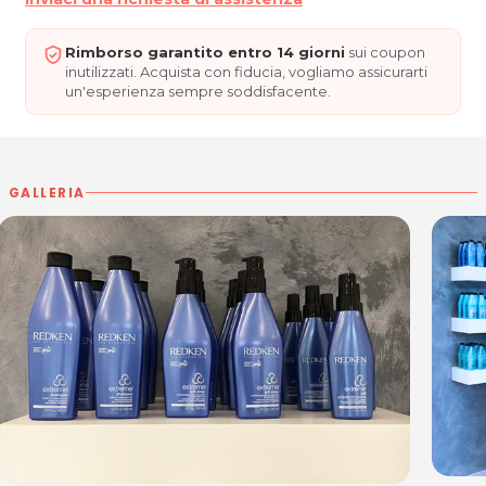
30027 San Donà di Piave (VE)
Cel. 3914175810
P.IVA 04396740278
Rimborso garantito entro 14 giorni
sui coupon
inutilizzati. Acquista con fiducia, vogliamo assicurarti
un'esperienza sempre soddisfacente.
Per ulteriori informazioni sull'offerta o sulle modalità di acquisto
posta@espevia.it
scrivi a
.
GALLERIA