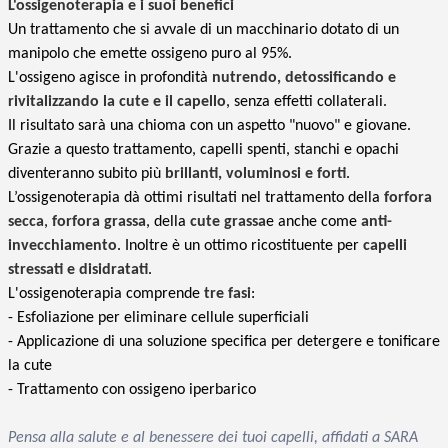
L'ossigenoterapia e i suoi benefici
Un trattamento che si avvale di un macchinario dotato di un
manipolo che emette ossigeno puro al 95%.
L'ossigeno agisce in profondità
nutrendo, detossificando e
rivitalizzando la cute e il capello
, senza
effetti collaterali.
Il risultato sarà una chioma con un aspetto "nuovo" e giovane.
Grazie a questo trattamento, capelli spenti, stanchi e opachi
diventeranno subito più
brillanti, voluminosi e forti
.
L’ossigenoterapia dà ottimi risultati nel trattamento della
forfora
secca
,
forfora grassa
, della
cute grassa
e anche come
anti-
invecchiamento
. Inoltre è un ottimo ricostituente per
capelli
stressati e disidratati
.
L'ossigenoterapia comprende
tre fasi
:
- Esfoliazione per eliminare cellule superficiali
- Applicazione di una soluzione specifica per detergere e tonificare
la cute
- Trattamento con ossigeno iperbarico
Pensa alla salute e al benessere dei tuoi capelli, affidati a SARA