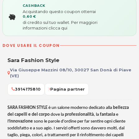
CASHBACK
Acquistando questo coupon otterrai
0,60 €
di credito sul tuo wallet. Per maggiori
informazioni
clicca qui
DOVE USARE IL COUPON
Sara Fashion Style
Via Giuseppe Mazzini 08/10, 30027 San Donà di Piave
(VE)
3914175810
Pagina partner
SARA FASHION STYLE
è un salone moderno dedicato alla
bellezza
dei capelli e del corpo
dove la
professionalità
, la
fantasia
e
l'
innovazione
sono le parole d'ordine per far sentire ogni cliente
soddisfatto e a suo agio. I servizi offerti sono davvero molti, dal
taglio, piega, colori, a trattamenti per il rinfoltimento dei capelli