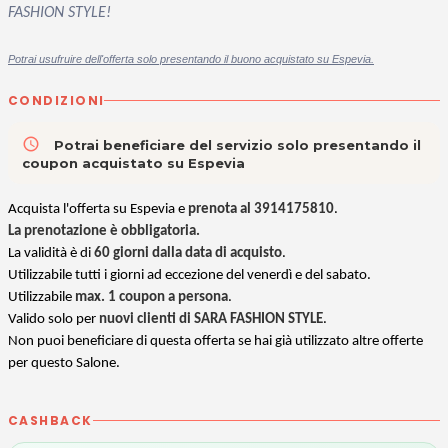
FASHION STYLE!
Potrai usufruire dell'offerta solo presentando il buono acquistato su Espevia.
CONDIZIONI
access_time
Potrai beneficiare del servizio solo presentando il
coupon acquistato su Espevia
Acquista l'offerta su Espevia e
prenota al 3914175810
.
La prenotazione è obbligatoria.
La validità è di
60 giorni dalla data di acquisto
.
Utilizzabile tutti i giorni ad eccezione del venerdì e del sabato.
Utilizzabile
max. 1 coupon a persona
.
Valido solo per
nuovi clienti di SARA FASHION STYLE
.
Non puoi beneficiare di questa offerta se hai già utilizzato altre offerte
per questo Salone.
CASHBACK