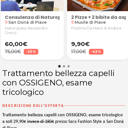
iave
e presso Glamour Beauty & SPA a Noventa di Piave
o, spalle, schiena o gambe
Consulenza di Naturopatia
2 Pizze + 2 bibite da as
San Donà di Piave
Musile di Piave
location_on
location_on
Naturopata Alessandro
Pizzeria Da Mario & Andrea
Greco
60,00€
9,90€
75,00€
17,00€
-20%
-42%
Trattamento bellezza capelli
con OSSIGENO, esame
tricologico
DESCRIZIONE DELL'OFFERTA
Trattamento bellezza capelli con OSSIGENO, esame tricologico
a soli 29,90€
invece di 180€
presso Sara Fashion Style a San Donà