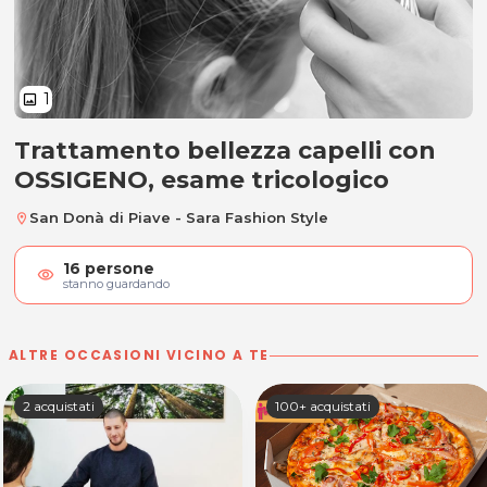
1
image
Trattamento bellezza capelli con
Trattamento bellezza capelli con
OSSIGENO, esame tricologico
San Donà di Piave - Sara Fashion Style
location_on
16
persone
visibility
stanno guardando
ALTRE OCCASIONI VICINO A TE
2 acquistati
100+ acquistati