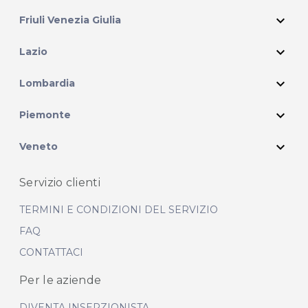
expand_more
Friuli Venezia Giulia
expand_more
Lazio
expand_more
Lombardia
expand_more
Piemonte
expand_more
Veneto
Servizio clienti
TERMINI E CONDIZIONI DEL SERVIZIO
FAQ
CONTATTACI
Per le aziende
DIVENTA INSERZIONISTA