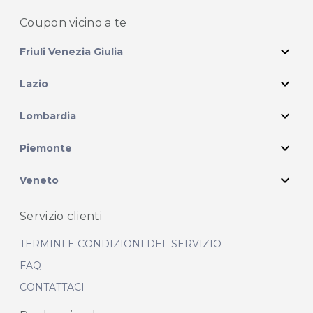
Coupon vicino
a te
expand_more
Friuli Venezia Giulia
expand_more
Lazio
expand_more
Lombardia
expand_more
Piemonte
expand_more
Veneto
Servizio clienti
TERMINI E CONDIZIONI DEL SERVIZIO
FAQ
CONTATTACI