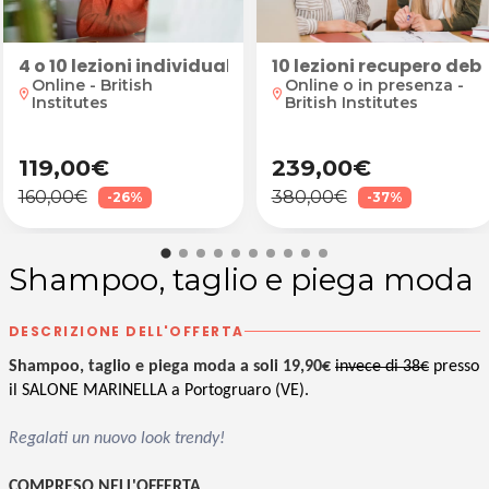
orniano, decontratturante, cranio-sacrale o shiatsu 
4 o 10 lezioni individuali online con docente mad
10 lezioni recupero debi
Online - British
Online o in presenza -
location_on
location_on
Institutes
British Institutes
119,00€
239,00€
160,00€
380,00€
-26%
-37%
Shampoo, taglio e piega moda
DESCRIZIONE DELL'OFFERTA
Shampoo, taglio e piega moda a soli 19,90€
invece di 38€
presso
il SALONE MARINELLA a Portogruaro (VE).
Regalati un nuovo look trendy
!
COMPRESO NELL'OFFERTA