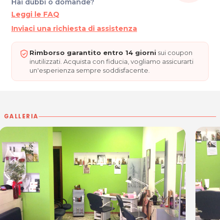
Hai dubbi o domande?
Tel. 0421275012
Leggi le FAQ
P.IVA 02061680274
Inviaci una richiesta di assistenza
Per ulteriori informazioni sull'offerta o sulle modalità di acquisto
.
posta@espevia.it
scrivi a
Rimborso garantito entro 14 giorni
sui coupon
inutilizzati. Acquista con fiducia, vogliamo assicurarti
un'esperienza sempre soddisfacente.
GALLERIA