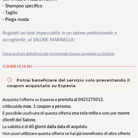
-
Shampoo specifico
- Taglio
-
Piega moda
Regalati un look impeccabile in un salone professionale e
accogliente, al SALONE MARINELLA!
P
otrai usufruire dell'offerta solo presentando il buono acquistato su Espevia
CONDIZIONI
access_time
Potrai beneficiare del servizio solo presentando il
coupon acquistato su Espevia
Acquista l'offerta su Espevia e
prenota al
0421275012
.
Utilizzabile
max. 1 coupon a persona
.
È p
ossibile usufruire di questa offerta
una sola volta
e solo per
nuove
clienti del Salone
.
La validità è di
60 giorni dalla data di acquisto
.
Non puoi utilizzare questa offerta se hai già beneficiato di altre offerte