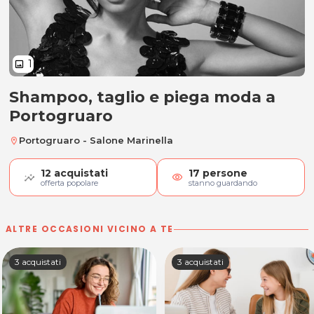
1
image
Shampoo, taglio e piega moda a
Shampoo, taglio e piega moda
Portogruaro
Portogruaro - Salone Marinella
location_on
12
acquistati
17
persone
visibility
offerta popolare
stanno guardando
ALTRE OCCASIONI VICINO A TE
3 acquistati
3 acquistati