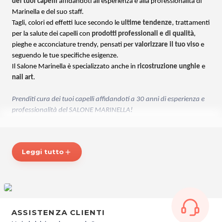
dei tuoi capelli
affidandoti all'esperienza e alla professionalità di
Marinella e del suo staff.
Tagli, colori ed effetti luce secondo le
ultime tendenze
, trattamenti
per la salute dei capelli con
prodotti professionali e di qualità
,
pieghe e acconciature trendy, pensati per
valorizzare il tuo viso
e
seguendo le tue specifiche esigenze.
Il Salone Marinella è specializzato anche in
ricostruzione unghie
e
nail art
.
Prenditi cura dei tuoi capelli affidandoti a 30 anni di esperienza e
professionalità del SALONE MARINELLA!
* Prezzi di listino verificati in data 24/11/2016.
Leggi tutto
add
ORARI
Dal Martedì al Sabato: 9.00 - 19.00.
Orario continuato.
SALONE MARINELLA
Via Manin, 40
ASSISTENZA CLIENTI
30026 Portogruaro (VE)