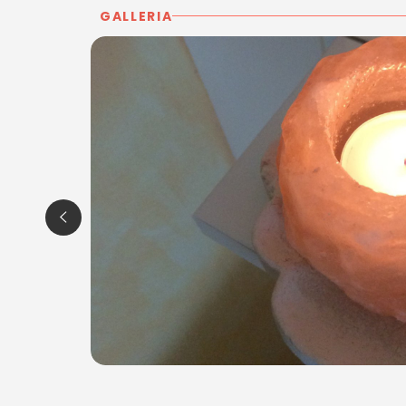
GALLERIA
Coppettazione
Make-up (e corsi con lezioni individuali)
Tecniche innovative e l'utilizzo di
prodotti natu
risultati per il benessere del corpo e della men
Concediti momenti di benessere, bellezza e 
ARMONIA, Donata ti aspetta!
*Prezzi di listino verificati in data 29/11/2016.
ORARI
Lunedì e Giovedì: 14.00 - 19.00
Martedì, Mercoledì e Venerdì: 9.00 - 19.00
Sabato: 8.00 - 13.30
CENTRO ESTETICO ARMONIA
Via Liguria, 39/D
30026 Portogruaro (VE)
Tel. 333 4901001
P.IVA 04203610276