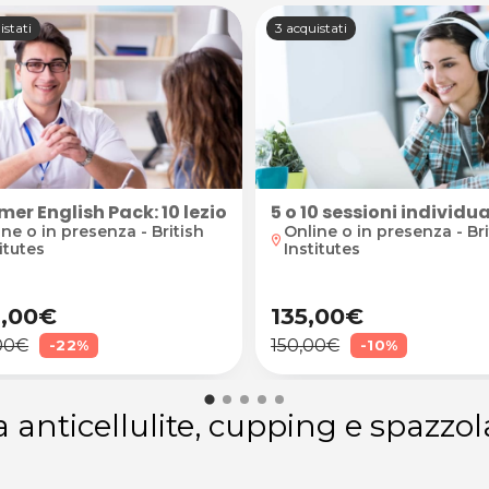
istati
3 acquistati
studio
er English Pack: 10 lezioni in presenza o online
5 o 10 sessioni individ
ne o in presenza - British
Online o in presenza - Bri
location_on
itutes
Institutes
,00€
135,00€
00€
150,00€
-22%
-10%
ra anticellulite, cupping e spaz