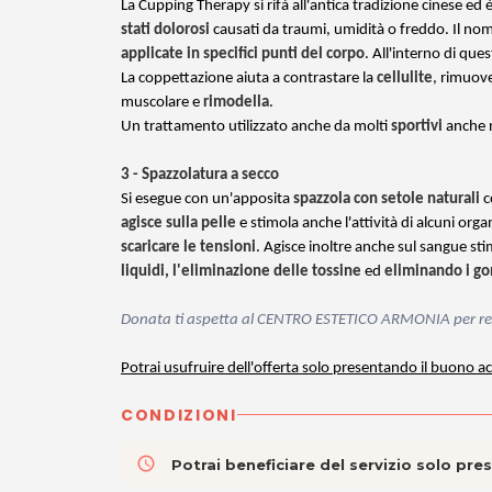
La Cupping Therapy si rifà all'antica tradizione cinese ed è
stati dolorosi
causati da traumi, umidità o freddo. Il nom
applicate in specifici punti del corpo
. All'interno di qu
La coppettazione aiuta a contrastare la
cellulite
, rimuove
muscolare e
rimodella
.
Un trattamento utilizzato anche da molti
sportivi
anche n
3 - Spazzolatura a secco
Si esegue con un'apposita
spazzola con setole naturali
c
agisce sulla pelle
e stimola anche l'attività di alcuni organi
scaricare le tensioni
. Agisce inoltre anche sul sangue st
liquidi, l'eliminazione delle tossine
ed
eliminando i go
Donata ti aspetta al CENTRO ESTETICO ARMONIA per regal
Potrai usufruire dell'offerta solo presentando il buono a
CONDIZIONI
access_time
Potrai beneficiare del servizio solo pr