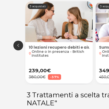
3 acquistati
3 acqu
C
acrale o shiatsu da Andrea Brun a Teglio Veneto
10 lezioni recupero debiti e aiuto nello 
Summ
Online o in presenza - British
Onli
location_on
location_on
Institutes
Inst
239,00€
349
380,00€
450,
-37%
3 Trattamenti a scelta t
NATALE"