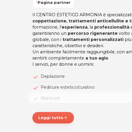
Pagina partner
Il CENTRO ESTETICO ARMONIA è specializzato 
coppettazione, trattamenti anticellulite e 
formazione, l'
esperienza
, la
professionalità
e
garantiranno un
percorso rigenerante
volto a
globale, con i
trattamenti personalizzati
più
caratteristiche, obiettivi e desideri.
Un ambiente facilmente raggiungibile, con amp
sentirti completamente
a tuo agio
.
I servizi, per donne e uomini:
Depilazione
Pedicure estetico/curativo
Manicure
Smalto semipermanente
Leggi tutto
add
Trattamenti viso e corpo
Massaggi relax, Abyanca, Cellulitis, decontrat