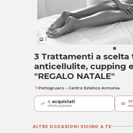
1
image
3 Trattamenti a scelta 
3 Trattamenti a sc
anticellulite, cupping 
"REGALO NATALE"
Portogruaro - Centro Estetico Armonia
location_on
4
acquistati
17
visibility
offerta popolare
st
ALTRE OCCASIONI VICINO A TE