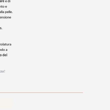
are
e di
nto e
la pelle.
tensione
s
.
zolatura
ando a
o dei
zza!