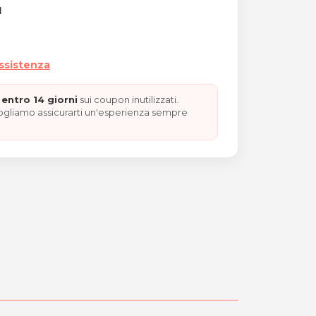
I
assistenza
entro 14 giorni
sui coupon inutilizzati.
vogliamo assicurarti un'esperienza sempre
pping e spazzolatura "REG