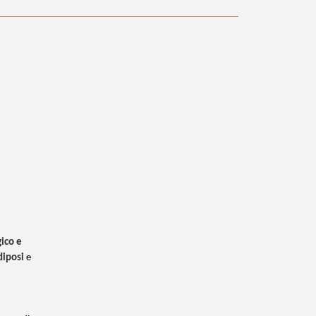
ico e
diposi
e