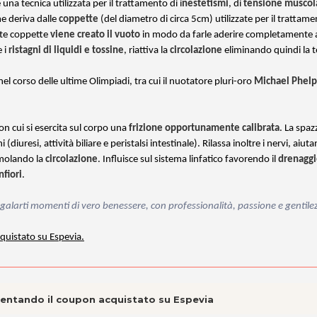
 una tecnica utilizzata per il trattamento di i
nestetismi
, di
tensione muscol
e deriva dalle
coppette
(del diametro di circa 5cm) utilizzate per il trattame
este coppette
viene creato il vuoto
in modo da farle aderire completamente al
 i
ristagni di liquidi e tossine
, riattiva la
circolazione
eliminando quindi la 
el corso delle ultime Olimpiadi, tra cui il nuotatore pluri-oro
Michael Phelp
on cui si esercita sul corpo una
frizione opportunamente calibrata
. La spaz
 (diuresi, attività biliare e peristalsi intestinale)
. Rilassa inoltre i nervi, aiut
imolando la
circolazione
. Influisce sul sistema linfatico favorendo il
drenaggi
nfiori
.
arti momenti di vero benessere, con professionalità, passione e gentile
cquistato su Espevia.
esentando il coupon acquistato su Espevia