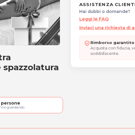
ASSISTENZA CLIENT
Hai dubbi o domande?
Leggi le FAQ
Inviaci una richiesta di 
Rimborso garantito 
Acquista con fiducia, 
soddisfacente.
tra
elta tra anticellulite, cu
e spazzolatura
persone
anno guardando