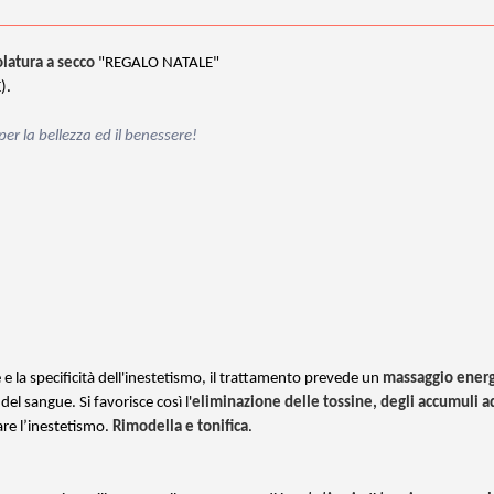
zolatura a secco
"REGALO NATALE"
).
er la bellezza ed il benessere!
e e la specificità dell'inestetismo, il trattamento prevede un
massaggio energ
del sangue. Si favorisce così l'
eliminazione delle tossine, degli accumuli a
are l’inestetismo.
Rimodella e tonifica
.