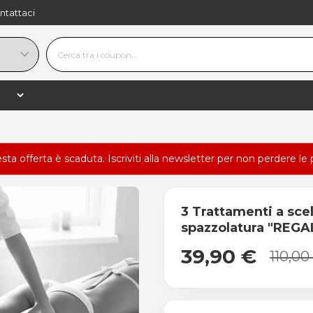
ntattaci
esta offerta è scaduta.
Iscriviti alla newsletter
per non perdere le 
3 Trattamenti a scel
spazzolatura "REG
39,90 €
110,00