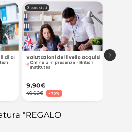
3 acquistati
3 acquistat
uali di conversation con insegnante madrelingua o b
Valutazioni del livello acquisito e prepa
4 o 10 
tish
Online o in presenza - British
Online -
location_on
location_on
Institutes
9,90€
119,0
40,00€
160,00€
-75%
zolatura "REGALO