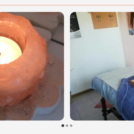
rali
vi garantiranno i massimi
te.
relax al CENTRO ESTETICO