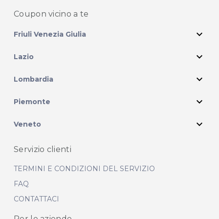
Coupon vicino
a te
expand_more
Friuli Venezia Giulia
expand_more
Lazio
expand_more
Lombardia
expand_more
Piemonte
expand_more
Veneto
Servizio clienti
TERMINI E CONDIZIONI DEL SERVIZIO
FAQ
CONTATTACI
Per le aziende