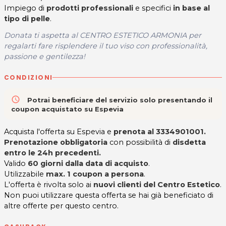
Impiego di
prodotti professionali
e specifici
in base al
tipo di pelle
.
Donata ti aspetta al CENTRO ESTETICO ARMONIA per
regalarti fare risplendere il tuo viso con professionalità,
passione e gentilezza!
CONDIZIONI
access_time
Potrai beneficiare del servizio solo presentando il
coupon acquistato su Espevia
Acquista l'offerta su Espevia e
prenota al 3334901001.
Prenotazione obbligatoria
con possibilità di
disdetta
entro le 24h precedenti.
Valido
60 giorni dalla data di acquisto
.
Utilizzabile
max. 1 coupon a persona
.
L'offerta è rivolta solo ai
nuovi clienti del Centro Estetico
.
Non puoi utilizzare questa offerta se hai già beneficiato di
altre offerte per questo centro.