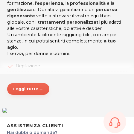
formazione, l'
esperienza
, la
professionalità
e la
gentilezza
di Donata vi garantiranno un
percorso
rigenerante
volto a ritrovare il vostro equilibrio
globale, con i
trattamenti personalizzati
più adatti
alle vostre caratteristiche, obiettivi e desideri.
Un ambiente facilmente raggiungibile, con ampie
stanze, in cui potrai sentirti completamente
a tuo
agio
.
I servizi, per donne e uomini:
Depilazione
Pedicure estetico/curativo
Manicure
Leggi tutto
add
Smalto semipermanente
Trattamenti viso e corpo
Massaggi relax, Abyanca, Cellulitis, decontratturanti
ASSISTENZA CLIENTI
Coppettazione
Hai dubbi o domande?