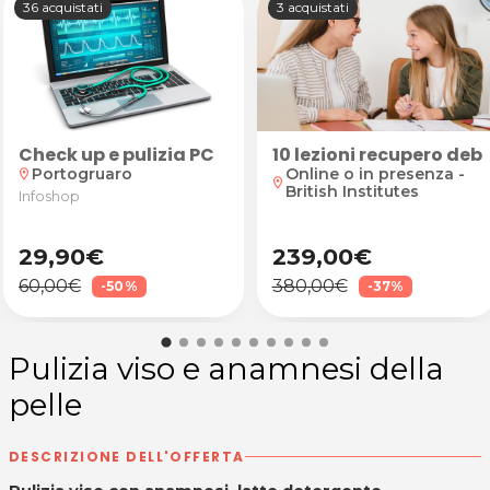
36 acquistati
3 acquistati
Check up e pulizia PC
 60 min. a scelta tra californiano, decontratturante
10 lezioni recupero debi
Portogruaro
Online o in presenza -
location_on
location_on
British Institutes
Infoshop
29,90€
239,00€
60,00€
380,00€
-50%
-37%
Pulizia viso e anamnesi della
pelle
DESCRIZIONE DELL'OFFERTA