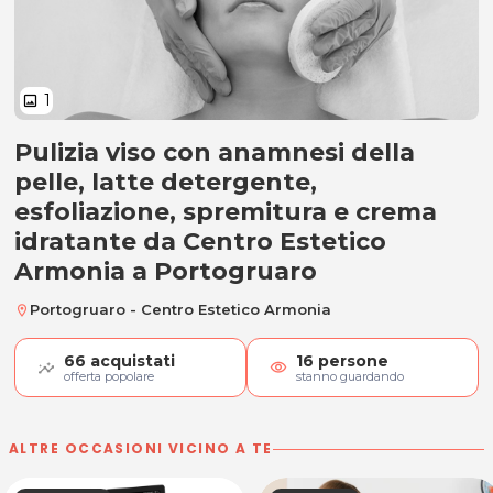
1
image
Pulizia viso con anamnesi della
Pulizia viso e anamnesi della pell
pelle, latte detergente,
esfoliazione, spremitura e crema
idratante da Centro Estetico
Armonia a Portogruaro
Portogruaro - Centro Estetico Armonia
location_on
66
acquistati
16
persone
visibility
offerta popolare
stanno guardando
ALTRE OCCASIONI VICINO A TE