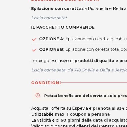
Epilazione con ceretta
da Più Snella e Bella a
Liscia come seta!
IL PACCHETTO COMPRENDE
OZPIONE A
: Epilazione con ceretta gamba i
OZPIONE B
: Epilazione con ceretta total b
Impiego esclusivo di
prodotti di qualità e pr
Liscia come seta, da Più Snella e Bella a Jesolo
CONDIZIONI
access_time
Potrai beneficiare del servizio solo pr
Acquista l'offerta su Espevia e
prenota al
334 
Utilizzabile
max. 1 coupon a persona
.
La validità è di
6
0 giorni dalla data di acquist
Valido solo per
nuovi clienti del Centro Este