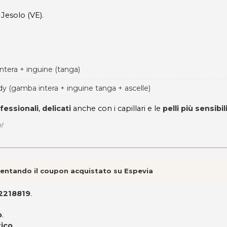
 Jesolo (VE).
ntera + inguine (tanga)
ody (gamba intera + inguine tanga + ascelle)
ofessionali
,
delicati
anche con i capillari e le
pelli più sensibili
!
esentando il coupon acquistato su Espevia
2218819
.
o
.
tico
.