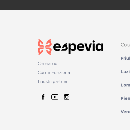
Cou
Friu
Chi siamo
Laz
Come Funziona
I nostri partner
Lom
seguici su facebook
seguici su youtube
seguici su instag
Pie
Ven