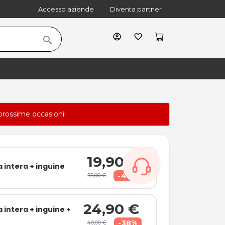
Accesso aziende
Diventa partner
account_circle
favorite_border
search
prossime occasioni!
19,90 €
 intera + inguine
-43%
35,00 €
24,90 €
intera + inguine +
-38%
40,00 €