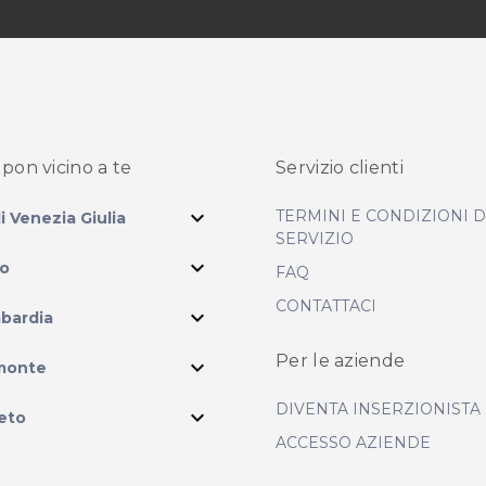
pon vicino
a te
Servizio clienti
expand_more
TERMINI E CONDIZIONI 
li Venezia Giulia
SERVIZIO
expand_more
io
FAQ
CONTATTACI
expand_more
bardia
ram
Per le aziende
expand_more
monte
DIVENTA INSERZIONISTA
expand_more
eto
ACCESSO AZIENDE