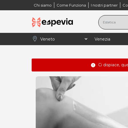
Chi siamo
Come Funziona
I nostri partner
Co
location_on
Ci dispiace, qu
error