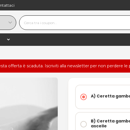
ntattaci
esta offerta è scaduta.
Iscriviti alla newsletter
per non perdere le 
A) Ceretta gamba
B) Ceretta gamba 
ascelle