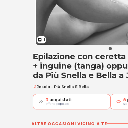
1
image
Epilazione con ceretta
A) Ceretta gamba i
+ inguine (tanga) oppu
da Più Snella e Bella a
Jesolo - Più Snella E Bella
location_on
3
acquistati
8
visibility
offerta popolare
st
ALTRE OCCASIONI VICINO A TE