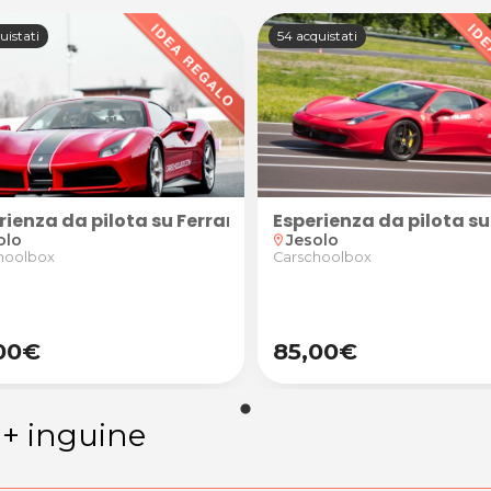
uistati
54 acquistati
ra di Jesolo
tato di partecipazione con CarschoolBox presso la Pis
upercar), lezione teorica e attestato di partecipazion
uida della supercar), lezione teorica e attestato di pa
uto (fino a 10 giri di pista alla guida della supercar)
rienza da pilota su Ferrari 488 GTB o Lamborghini Hura
Esperienza da pilota su
olo
Jesolo
location_on
hoolbox
Carschoolbox
00€
85,00€
 + inguine