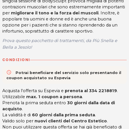
singola sessione di BodySculpt provoca migliaia di potenti
contrazioni muscolari che sono estremamente importanti
per
migliorare il tono e la forza dei muscoli
. Inoltre, è
popolare tra uomini e donne ed è anche una buona
opzione per i pazienti che si stanno riprendendo da un
infortunio, soprattutto di carattere sportivo.
Prova questo pacchetto di trattamenti, da Più Snella e
Bella a Jesolo!
CONDIZIONI
access_time
Potrai beneficiare del servizio solo presentando il
coupon acquistato su Espevia
Acquista l'offerta su Espevia e
prenota al
334 2218819
.
Utilizzabile
max. 1 coupon a persona
.
Prenota la prima seduta entro
30 giorni dalla data di
acquisto
.
La validità è di
60 giorni dalla prima seduta
.
Valido solo per
nuovi clienti del Centro Estetico
.
Non puoi utilizzare questa offerta se hai già beneficiato di