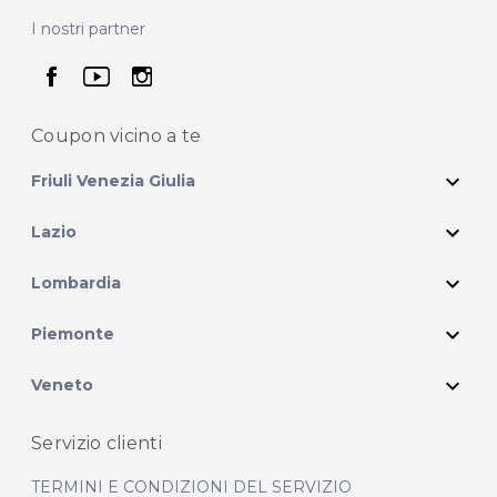
I nostri partner
seguici su facebook
seguici su youtube
seguici su instagram
Coupon vicino
a te
expand_more
Friuli Venezia Giulia
expand_more
Lazio
expand_more
Lombardia
expand_more
Piemonte
expand_more
Veneto
Servizio clienti
TERMINI E CONDIZIONI DEL SERVIZIO