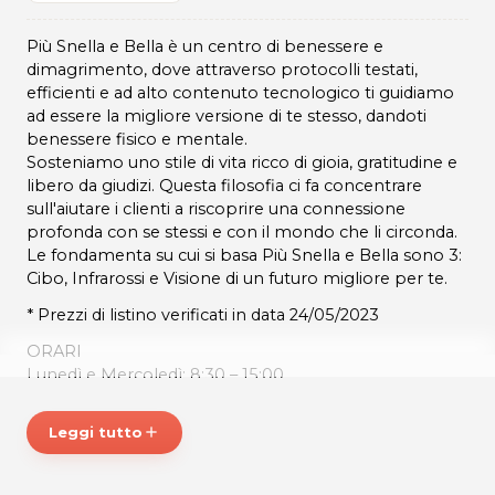
Più Snella e Bella è un centro di benessere e
dimagrimento, dove attraverso protocolli testati,
efficienti e ad alto contenuto tecnologico ti guidiamo
ad essere la migliore versione di te stesso, dandoti
benessere fisico e mentale.
Sosteniamo uno stile di vita ricco di gioia, gratitudine e
libero da giudizi. Questa filosofia ci fa concentrare
sull'aiutare i clienti a riscoprire una connessione
profonda con se stessi e con il mondo che li circonda.
Le fondamenta su cui si basa Più Snella e Bella sono 3:
Cibo, Infrarossi e Visione di un futuro migliore per te.
* Prezzi di listino verificati in data 24/05/2023
ORARI
Lunedì e Mercoledì: 8:30 – 15:00
Martedì e Giovedì: 8:30 – 19:00
Venerdì: 8:30 – 14:00
Leggi tutto
add
PIÙ SNELLA E BELLA
Piazza Matteotti 8/a