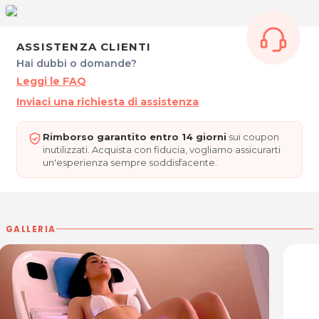
30016 Jesolo (VE)
Tel. 334 2218819
P.IVA 04521190274
ASSISTENZA CLIENTI
Per ulteriori informazioni sull'offerta o sulle modalità di
Hai dubbi o domande?
acquisto scrivi a
posta@espevia.it
.
Leggi le FAQ
Inviaci una richiesta di assistenza
Rimborso garantito entro 14 giorni
sui coupon
inutilizzati. Acquista con fiducia, vogliamo assicurarti
un'esperienza sempre soddisfacente.
GALLERIA