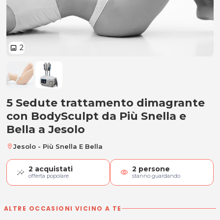
2
image
5 Sedute trattamento dimagrant
5 Sedute trattamento dimagrante
con BodySculpt da Più Snella e
Bella a Jesolo
Jesolo - Più Snella E Bella
location_on
2
acquistati
2
persone
visibility
offerta popolare
stanno guardando
ALTRE OCCASIONI VICINO A TE