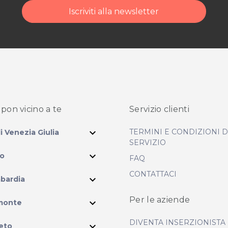
Iscriviti alla newsletter
pon vicino
a te
Servizio clienti
expand_more
TERMINI E CONDIZIONI 
li Venezia Giulia
SERVIZIO
expand_more
io
FAQ
CONTATTACI
expand_more
bardia
ram
Per le aziende
expand_more
monte
DIVENTA INSERZIONISTA
expand_more
eto