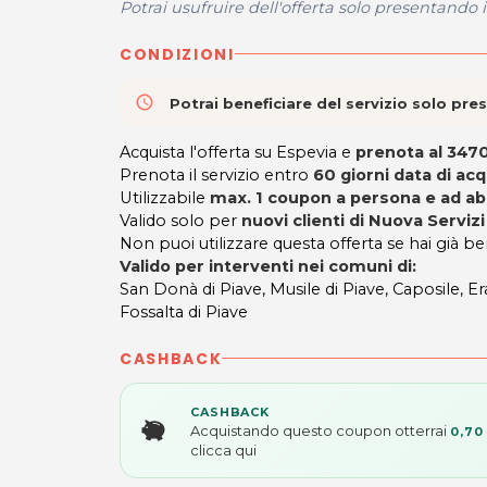
Potrai usufruire dell'offerta solo presentando 
CONDIZIONI
access_time
Potrai beneficiare del servizio solo pr
Acquista l'offerta su Espevia e
prenota al 34
Prenota il servizio entro
60 giorni data di ac
Utilizzabile
max. 1 coupon a persona e ad abi
Valido solo per
nuovi clienti di Nuova Serviz
Non puoi utilizzare questa offerta se hai già be
Valido per interventi nei comuni di:
San Donà di Piave, Musile di Piave, Caposile, Er
Fossalta di Piave
CASHBACK
CASHBACK
Acquistando questo coupon otterrai
0,70
clicca qui