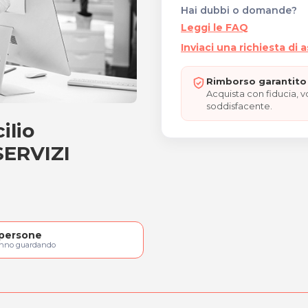
Hai dubbi o domande?
Leggi le FAQ
Inviaci una richiesta di 
Rimborso garantito 
Acquista con fiducia, 
soddisfacente.
ilio
domicilio effettuate
SERVIZI
persone
anno guardando