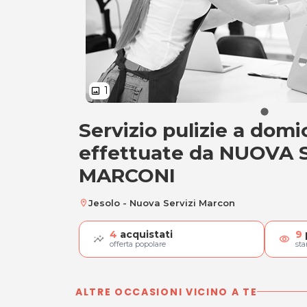
1
image
Servizio pulizie a domic
Servizio pulizie a 
effettuate da NUOVA 
MARCONI
Jesolo - Nuova Servizi Marcon
location_on
4
acquistati
9
visibility
offerta popolare
st
ALTRE OCCASIONI VICINO A TE