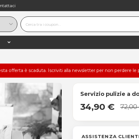
ntattaci
esta offerta è scaduta.
Iscriviti alla newsletter
per non perdere le 
Servizio pulizie a d
34,90 €
72,00
ASSISTENZA CLIENT