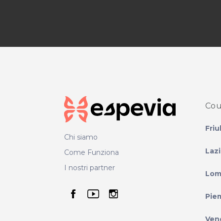
Cou
Friu
Chi siamo
Laz
Come Funziona
I nostri partner
Lom
seguici su facebook
seguici su youtube
seguici su instag
Pie
Ven