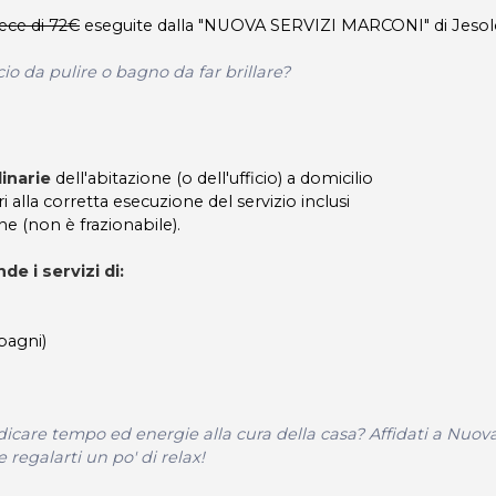
ece di 72€
eseguite dalla "NUOVA SERVIZI MARCONI" di Jesol
cio da pulire o bagno da far brillare?
dinarie
dell'abitazione (o dell'ufficio) a domicilio
 alla corretta esecuzione del servizio inclusi
ne (non è frazionabile).
de i servizi di:
bagni)
edicare tempo ed energie alla cura della casa? Affidati a Nuov
 regalarti un po' di relax!