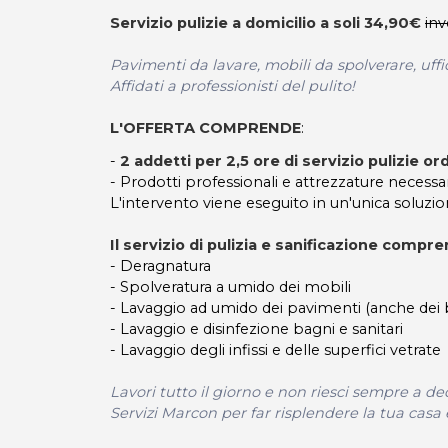
Servizio pulizie a domicilio a soli 34,90€
inv
Pavimenti da lavare, mobili da spolverare, uffi
Affidati a professionisti del pulito!
L'OFFERTA COMPRENDE
:
-
2 addetti per 2,5 ore di servizio pulizie or
- Prodotti professionali e attrezzature necessari
L'intervento viene eseguito in un'unica soluzio
Il servizio di pulizia e sanificazione compren
- Deragnatura
- Spolveratura a umido dei mobili
- Lavaggio ad umido dei pavimenti (anche dei 
- Lavaggio e disinfezione bagni e sanitari
- Lavaggio degli infissi e delle superfici vetrate
Lavori tutto il giorno e non riesci sempre a d
Servizi Marcon per far risplendere la tua casa e