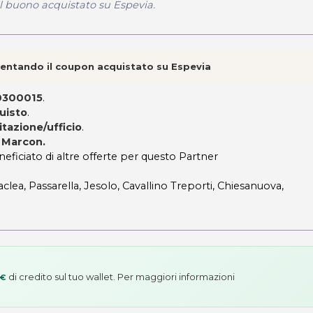
il buono acquistato su Espevia.
esentando il coupon acquistato su Espevia
70300015
.
quisto
.
tazione/ufficio
.
i Marcon.
neficiato di altre offerte per questo Partner
aclea, Passarella, Jesolo, Cavallino Treporti, Chiesanuova,
di credito sul tuo wallet. Per maggiori informazioni
 €