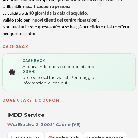
Acquista l'offerta su Espevia e
prenota il servizio al 3451102176
.
Utilizzabile
max. 1 coupon a persona
.
La validità è di
30 giorni dalla data di acquisto
.
Valido solo per i
nuovi clienti del centro riparazioni
.
Non puoi utilizzare questa offerta se hai già beneficiato di altre offerte
per questo centro.
CASHBACK
CASHBACK
Acquistando questo coupon otterrai
0,50 €
di credito sul tuo wallet. Per maggiori
informazioni
clicca qui
DOVE USARE IL COUPON
IMDD Service
Via Eraclea 2, 30021 Caorle (VE)