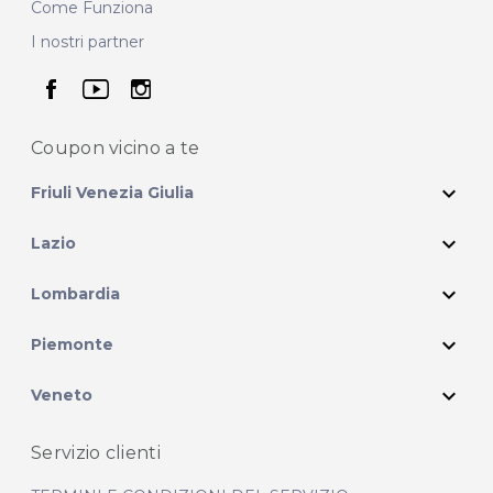
Come Funziona
I nostri partner
seguici su facebook
seguici su youtube
seguici su instagram
Coupon vicino
a te
expand_more
Friuli Venezia Giulia
expand_more
Lazio
expand_more
Lombardia
expand_more
Piemonte
expand_more
Veneto
Servizio clienti