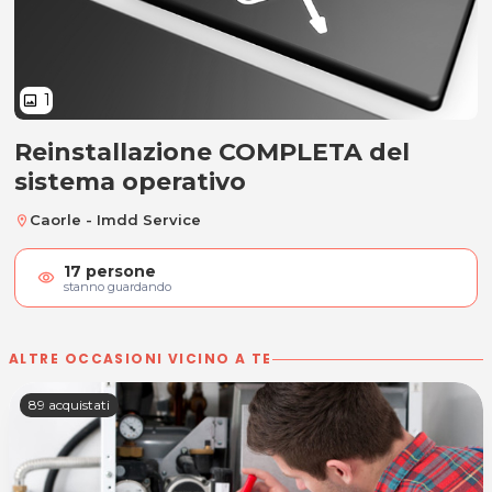
1
image
Reinstallazione COMPLETA del
Reinstallazione COMPLETA del si
sistema operativo
Caorle - Imdd Service
location_on
17
persone
visibility
stanno guardando
ALTRE OCCASIONI VICINO A TE
89 acquistati