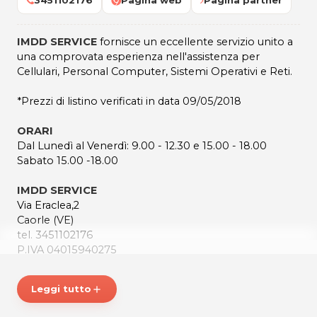
3451102176
Pagina web
Pagina partner
IMDD SERVICE
fornisce un eccellente servizio unito a
una comprovata esperienza nell'assistenza per
Cellulari, Personal Computer, Sistemi Operativi e Reti.
*Prezzi di listino verificati in data 09/05/2018
ORARI
Dal Lunedì al Venerdì: 9.00 - 12.30 e 15.00 - 18.00
Sabato 15.00 -18.00
IMDD SERVICE
Via Eraclea,2
Caorle (VE)
tel. 3451102176
P.IVA 04015940275
Per ulteriori informazioni sull'offerta o sulle modalit‡ di
Leggi tutto
add
acquisto scrivi a
posta@espevia.it
.