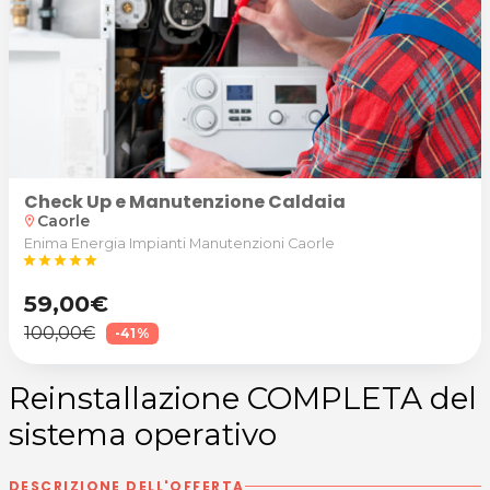
Check Up e Manutenzione Caldaia
Caorle
location_on
Enima Energia Impianti Manutenzioni Caorle
star
star
star
star
star
59,00€
100,00€
-41%
Reinstallazione COMPLETA del
sistema operativo
DESCRIZIONE DELL'OFFERTA