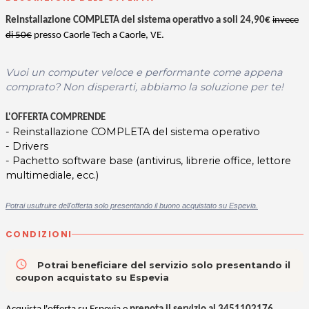
Reinstallazione COMPLETA del sistema operativo
a soli 24,90€
invece
di 50€
presso Caorle Tech a Caorle, VE.
Vuoi un computer veloce e performante come appena
comprato? Non disperarti, abbiamo la soluzione per te!
L'OFFERTA COMPRENDE
- Reinstallazione COMPLETA del sistema operativo
- Drivers
- Pachetto software base (antivirus, librerie office, lettore
multimediale, ecc.)
Potrai usufruire dell'offerta solo presentando il buono acquistato su Espevia.
CONDIZIONI
access_time
Potrai beneficiare del servizio solo presentando il
coupon acquistato su Espevia