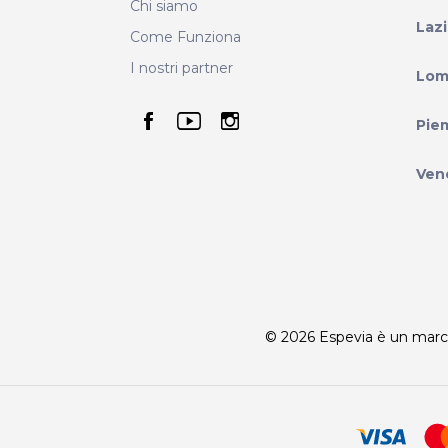
Chi siamo
Laz
Come Funziona
I nostri partner
Lom
seguici su facebook
seguici su youtube
seguici su instag
Pie
Ven
© 2026 Espevia è un marchio