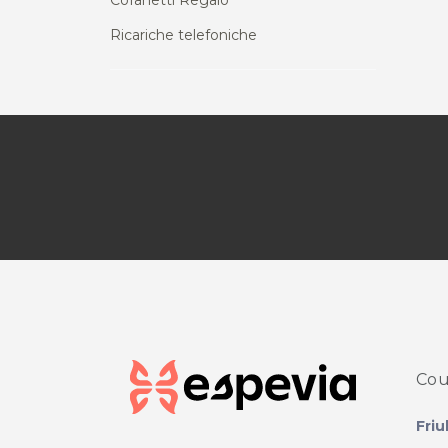
Cofanetti Regalo
Ricariche telefoniche
Cou
Friu