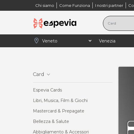
Chi siamo
Come Funziona
I nostri partner
Co
location_on
navigate_next
navigate_next
navigate_next
navigate_next
Home
Veneto
Venezia
Card
Arredam
Card
Espevia Cards
Libri, Musica, Film & Giochi
Mastercard & Prepagate
Bellezza & Salute
Abbigliamento & Accessori