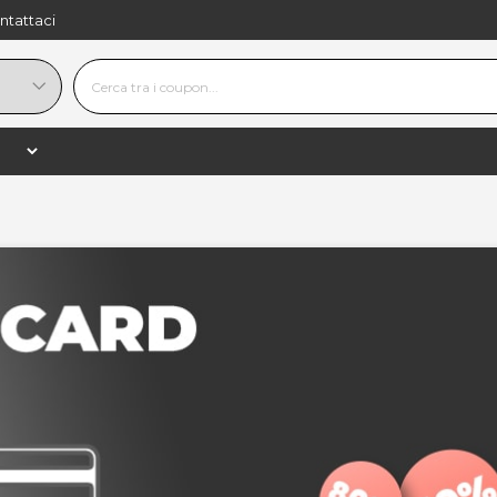
ntattaci
ento & Giardino