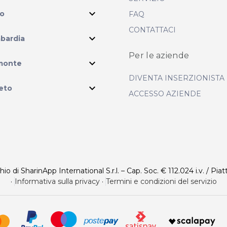
expand_more
io
FAQ
CONTATTACI
expand_more
bardia
Per le aziende
ram
expand_more
monte
DIVENTA INSERZIONISTA
expand_more
eto
ACCESSO AZIENDE
 di SharinApp International S.r.l. – Cap. Soc. € 112.024 i.v. / Piat
·
Informativa sulla privacy
·
Termini e condizioni del servizio