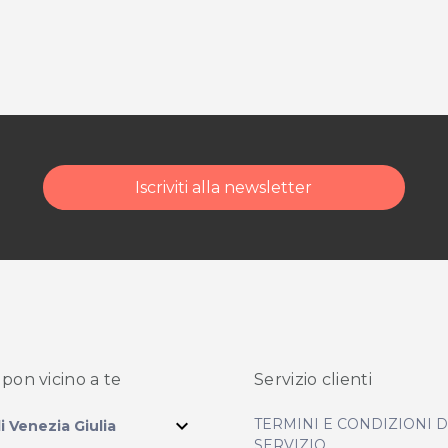
Iscriviti alla newsletter
pon vicino
a te
Servizio clienti
expand_more
TERMINI E CONDIZIONI 
li Venezia Giulia
SERVIZIO