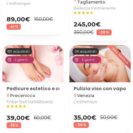
Tagliamento
L’esthetique
Bellezza Permanente
star
star
star
star
star_half
89,00€
150,00€
245,00€
-41%
350,00€
-30%
89 acquistati
36 acquistati
2 giorni
3 giorni
alarm
alarm
Pedicure estetico e curativo
Pulizia viso con vapori
Precenicco
Venezia
location_on
location_on
Tinker Bell Nails&Beauty
L’esthetique
star
star
star
star
star_half
35,00€
39,00€
50,00€
60,00€
-30%
-35%