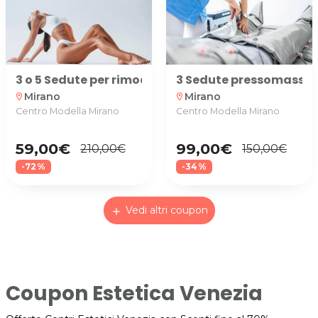
3 o 5 Sedute per rimodellare la silhouette e perde
3 Sedute pressomassag
Mirano
Mirano
location_on
location_on
Centro Modella Mirano
Centro Modella Mirano
59,00€
99,00€
210,00€
150,00€
-72%
-34%
Vedi altri coupon
add
Coupon Estetica Venezia