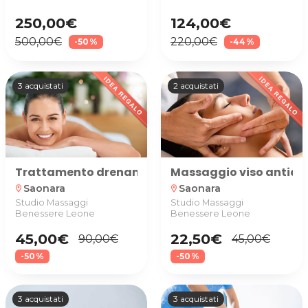
250,00€
124,00€
500,00€
220,00€
-50%
-44%
3 acquistati
2 acquistati
Trattamento drenante e detox corpo-viso
Massaggio viso antiag
Saonara
Saonara
location_on
location_on
Studio Massaggi
Studio Massaggi
Benessere Leone
Benessere Leone
45,00€
22,50€
90,00€
45,00€
-50%
-50%
3 acquistati
3 acquistati