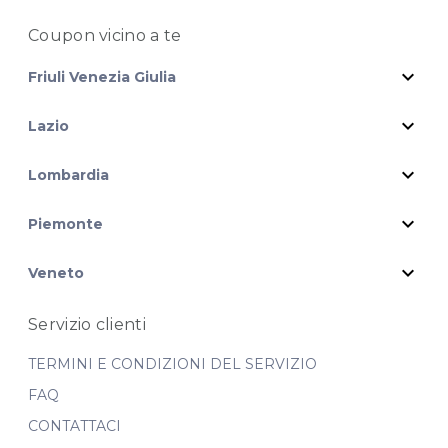
Coupon vicino
a te
expand_more
Friuli Venezia Giulia
expand_more
Lazio
expand_more
Lombardia
expand_more
Piemonte
expand_more
Veneto
Servizio clienti
TERMINI E CONDIZIONI DEL SERVIZIO
FAQ
CONTATTACI