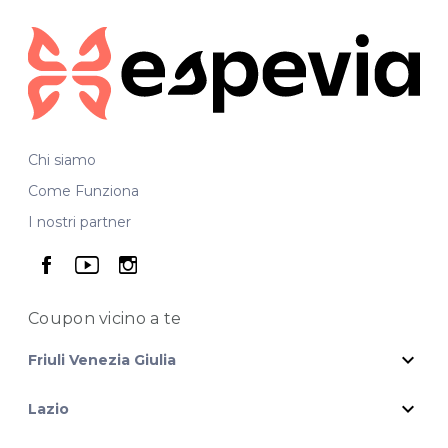
Chi siamo
Come Funziona
I nostri partner
seguici su facebook
seguici su youtube
seguici su instagram
Coupon vicino
a te
expand_more
Friuli Venezia Giulia
expand_more
Lazio