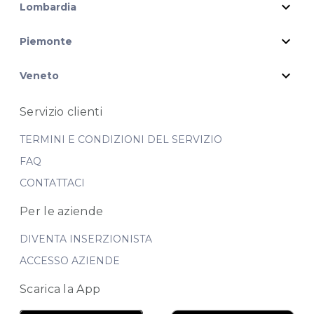
expand_more
Lombardia
expand_more
Piemonte
expand_more
Veneto
Servizio clienti
TERMINI E CONDIZIONI DEL SERVIZIO
FAQ
CONTATTACI
Per le aziende
DIVENTA INSERZIONISTA
ACCESSO AZIENDE
Scarica la App