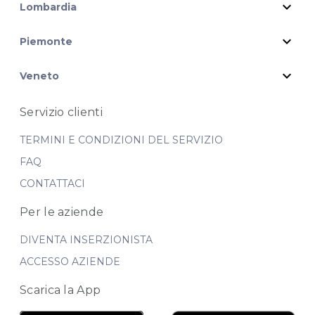
expand_more
Lombardia
expand_more
Piemonte
expand_more
Veneto
Servizio clienti
TERMINI E CONDIZIONI DEL SERVIZIO
FAQ
CONTATTACI
Per le aziende
DIVENTA INSERZIONISTA
ACCESSO AZIENDE
Scarica la App