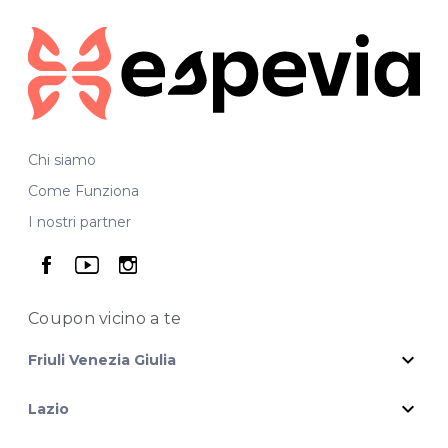
Chi siamo
Come Funziona
I nostri partner
seguici su facebook
seguici su youtube
seguici su instagram
Coupon vicino
a te
expand_more
Friuli Venezia Giulia
expand_more
Lazio