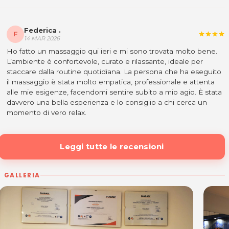
Federica .
F
star
star
star
star
14 MAR 2026
Ho fatto un massaggio qui ieri e mi sono trovata molto bene.
L’ambiente è confortevole, curato e rilassante, ideale per
staccare dalla routine quotidiana. La persona che ha eseguito
il massaggio è stata molto empatica, professionale e attenta
alle mie esigenze, facendomi sentire subito a mio agio. È stata
davvero una bella esperienza e lo consiglio a chi cerca un
momento di vero relax.
Leggi tutte le recensioni
GALLERIA