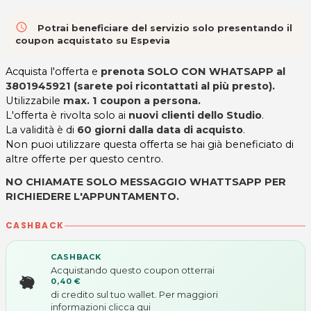
access_time
Potrai beneficiare del servizio solo presentando il
coupon acquistato su Espevia
Acquista l'offerta e
prenota SOLO CON WHATSAPP al
3801945921 (sarete poi ricontattati al più presto).
Utilizzabile
max. 1 coupon a persona.
L'offerta è rivolta solo ai
nuovi clienti dello Studio
.
La validità è di
60 giorni dalla data di acquisto
.
Non puoi utilizzare questa offerta se hai già beneficiato di
altre offerte per questo centro.
NO CHIAMATE SOLO MESSAGGIO WHATTSAPP PER
RICHIEDERE L'APPUNTAMENTO.
CASHBACK
CASHBACK
Acquistando questo coupon otterrai
0,40 €
di credito sul tuo wallet. Per maggiori
informazioni
clicca qui