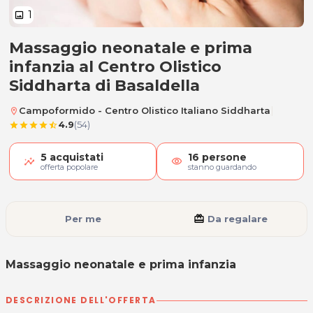
1
image
Massaggio neonatale e prima
Massaggio neonatale e prima inf
infanzia al Centro Olistico
Siddharta di Basaldella
|
Campoformido - Centro Olistico Italiano Siddharta
location_on
4.9
(54)
star
star
star
star
star_half
5
acquistati
16
persone
visibility
offerta popolare
stanno guardando
Per me
card_giftcard
Da regalare
Massaggio neonatale e prima infanzia
DESCRIZIONE DELL'OFFERTA