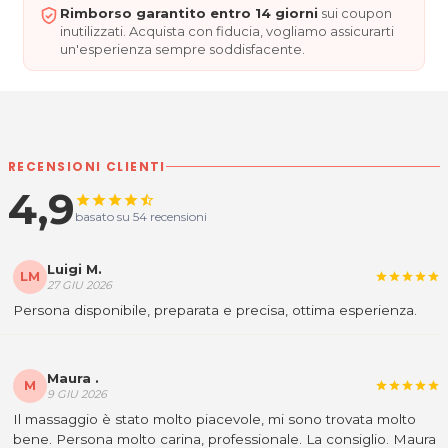
modalità di acquisto scrivi a
posta@espevia.it
Rimborso garantito entro 14 giorni
sui coupon
inutilizzati. Acquista con fiducia, vogliamo assicurarti
un'esperienza sempre soddisfacente.
RECENSIONI CLIENTI
4,9
star
star
star
star
star_half
basato su 54 recensioni
Luigi M.
LM
star
star
star
star
star
27 GIU 2026
Persona disponibile, preparata e precisa, ottima esperienza.
Maura .
M
star
star
star
star
star
9 GIU 2026
Il massaggio è stato molto piacevole, mi sono trovata molto
bene. Persona molto carina, professionale. La consiglio. Maura