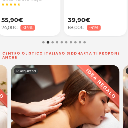
39,90€
24,90€
68,00€
29,10€
-41%
-14%
CENTRO OLISTICO ITALIANO SIDDHARTA TI PROPONE
ANCHE
7 acquistati