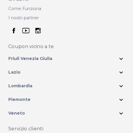
Come Funziona
I nostri partner
seguici su facebook
seguici su youtube
seguici su instagram
Coupon vicino
a te
expand_more
Friuli Venezia Giulia
expand_more
Lazio
expand_more
Lombardia
expand_more
Piemonte
expand_more
Veneto
Servizio clienti