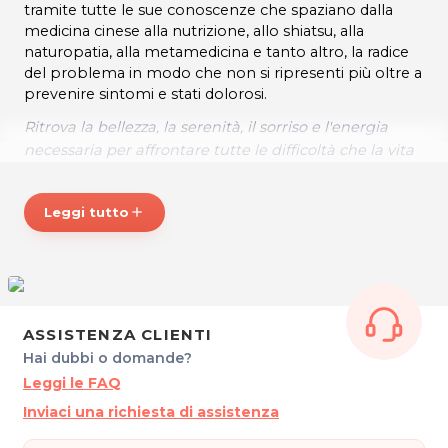
tramite tutte le sue conoscenze che spaziano dalla
medicina cinese alla nutrizione, allo shiatsu, alla
naturopatia, alla metamedicina e tanto altro, la radice
del problema in modo che non si ripresenti più oltre a
prevenire sintomi e stati dolorosi.
Ritrova la bellezza, la serenità, il sorriso e l'energia
necessaria per affrontare tutte le difficoltà che la vita
ti mette davanti con coraggio.
* Prezzi di listino verificati in data 17/02/2023
Leggi tutto
add
ORARI
Da Lunedì al Venerdì: 09.00 - 13.00 / 14.00 - 21.00
Su appuntamento
CENTRO OLISTICO ITALIANO SIDDHARTA
ASSISTENZA CLIENTI
Via Regina Elena, 7
Hai dubbi o domande?
33030 Campoformido - Loc. Basaldella (UD)
Tel. 380 1945921
Leggi le FAQ
P.IVA 03003540303
Inviaci una richiesta di assistenza
Per ulteriori informazioni sull'offerta o sulle