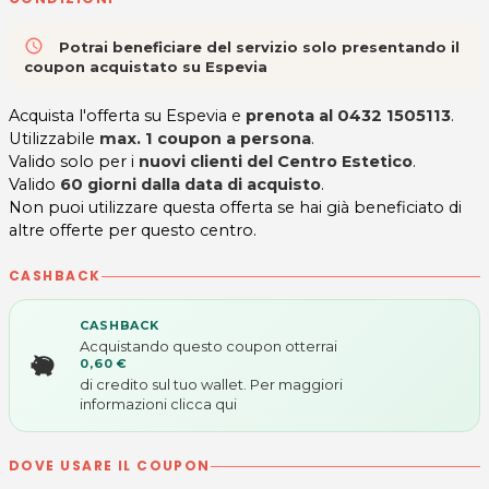
access_time
Potrai beneficiare del servizio solo presentando il
coupon acquistato su Espevia
Acquista l'offerta su Espevia e
prenota al
0432 1505113
.
Utilizzabile
max. 1 coupon a persona
.
Valido solo per i
nuovi clienti del Centro Estetico
.
Valido
60 giorni dalla data di acquisto
.
Non puoi utilizzare questa offerta se hai già beneficiato di
altre offerte per questo centro.
CASHBACK
CASHBACK
Acquistando questo coupon otterrai
0,60 €
di credito sul tuo wallet. Per maggiori
informazioni
clicca qui
DOVE USARE IL COUPON