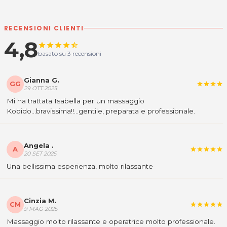
P.IVA 02898110305
RECENSIONI CLIENTI
Per ulteriori informazioni sull'offerta o sulle modalità di
4,8
acquisto scrivi a
posta@espevia.it
.
star
star
star
star
star_half
basato su 3 recensioni
Gianna G.
GG
star
star
star
star
29 OTT 2025
Mi ha trattata Isabella per un massaggio
Kobido...bravissima!!...gentile, preparata e professionale.
Angela .
A
star
star
star
star
star
20 SET 2025
Una bellissima esperienza, molto rilassante
Cinzia M.
CM
star
star
star
star
star
9 MAG 2025
Massaggio molto rilassante e operatrice molto professionale.