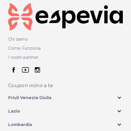
Chi siamo
Come Funziona
I nostri partner
seguici su facebook
seguici su youtube
seguici su instagram
Coupon vicino
a te
expand_more
Friuli Venezia Giulia
expand_more
Lazio
expand_more
Lombardia