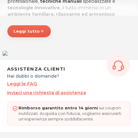
professionale,
tecniche manuali
specializzate e
tecnologie innovative
, il tutto immerso in un
ambiente familiare, rilassante ed armonioso
.
EQUILIBRIO BELLEZZA, un nuovo significato di
Leggi tutto
add
bellezza
!
Per maggiori info visita il sito
Equilibrioudine.it
*Prezzi di listino verificati in data 26/02/2018
ASSISTENZA CLIENTI
ORARI
Hai dubbi o domande?
Lun 12.00-20.00
Leggi le FAQ
Mar 09.00-17.00
Mer 12.00-20.00
Inviaci una richiesta di assistenza
Giov 09.00-17.00
Ven 11.00-19.00
Rimborso garantito entro 14 giorni
sui coupon
inutilizzati. Acquista con fiducia, vogliamo assicurarti
EQUILIBRIO BELLEZZA
un'esperienza sempre soddisfacente.
Via Pozzuolo 157
33100 Udine
Tel. 0432 1505113