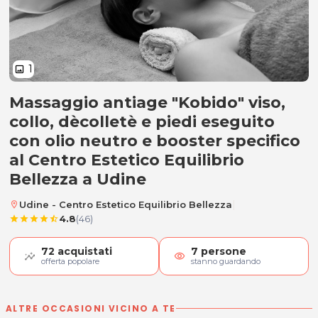
1
image
Massaggio antiage "Kobido" viso,
Massaggio viso antiage "Kobido"
collo, dècolletè e piedi eseguito
con olio neutro e booster specifico
al Centro Estetico Equilibrio
Bellezza a Udine
|
Udine - Centro Estetico Equilibrio Bellezza
location_on
4.8
(46)
star
star
star
star
star_half
72
acquistati
7
persone
visibility
offerta popolare
stanno guardando
ALTRE OCCASIONI VICINO A TE