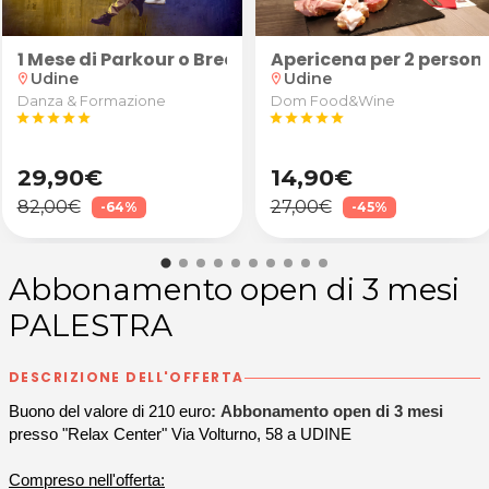
celta allo Studio Aralea di Udine
uranti/sportivi schiena, cervicale, spalle e arti in
1 Mese di Parkour o Breakdance
Apericena per 2 persone
Udine
Udine
location_on
location_on
Danza & Formazione
Dom Food&Wine
star
star
star
star
star
star
star
star
star
star
29,90€
14,90€
82,00€
27,00€
-64%
-45%
Abbonamento open di 3 mesi
PALESTRA
DESCRIZIONE DELL'OFFERTA
Buono del valore di 210 euro
: Abbonamento open di 3 mesi
presso "Relax Center" Via Volturno, 58 a UDINE
Compreso nell'offerta: