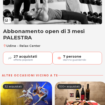
1
image
Abbonamento open di 3 mesi
Abbonamento open di 3 mesi PA
PALESTRA
Udine - Relax Center
location_on
27
acquistati
7
persone
visibility
offerta popolare
stanno guardando
ALTRE OCCASIONI VICINO A TE
32 acquistati
100+ acquistati