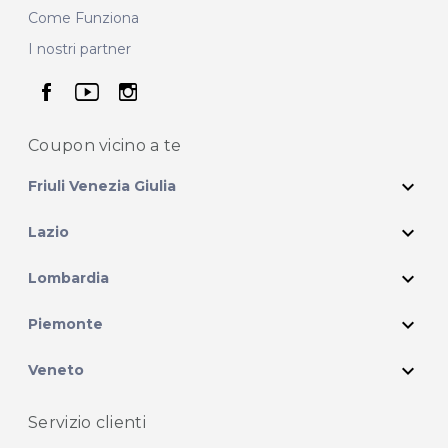
Come Funziona
I nostri partner
seguici su facebook
seguici su youtube
seguici su instagram
Coupon vicino
a te
expand_more
Friuli Venezia Giulia
expand_more
Lazio
expand_more
Lombardia
expand_more
Piemonte
expand_more
Veneto
Servizio clienti