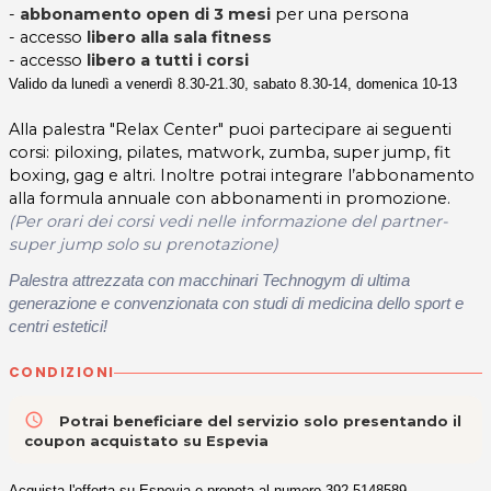
-
abbonamento open di 3 mesi
per una persona
- accesso
libero alla sala fitness
- accesso
libero a tutti i corsi
Valido da lunedì a venerdì 8.30-21.30, sabato 8.30-14, domenica 10-13
Alla palestra "Relax Center" puoi partecipare ai seguenti
corsi: piloxing, pilates, matwork, zumba, super jump, fit
boxing, gag e altri. Inoltre potrai integrare l’abbonamento
alla formula annuale con abbonamenti in promozione.
(Per orari dei corsi vedi nelle informazione del partner-
super jump solo su prenotazione)
Palestra attrezzata con macchinari Technogym di ultima
generazione e convenzionata con studi di medicina dello sport e
centri estetici
!
CONDIZIONI
access_time
Potrai beneficiare del servizio solo presentando il
coupon acquistato su Espevia
Acquista l'offerta su Espevia e prenota al numero 392.5148589