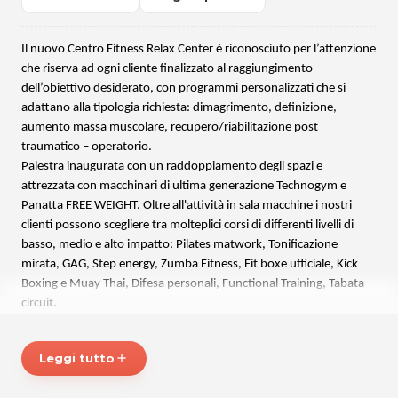
Il nuovo Centro Fitness Relax Center è riconosciuto per l’attenzione
che riserva ad ogni cliente finalizzato al raggiungimento
dell’obiettivo desiderato, con programmi personalizzati che si
adattano alla tipologia richiesta: dimagrimento, definizione,
aumento massa muscolare, recupero/riabilitazione post
traumatico – operatorio.
Palestra inaugurata con un raddoppiamento degli spazi e
attrezzata con macchinari di ultima generazione Technogym e
Panatta FREE WEIGHT. Oltre all'attività in sala macchine i nostri
clienti possono scegliere tra molteplici corsi di differenti livelli di
basso, medio e alto impatto: Pilates matwork, Tonificazione
mirata, GAG, Step energy, Zumba Fitness, Fit boxe ufficiale, Kick
Boxing e Muay Thai, Difesa personali, Functional Training, Tabata
circuit.
All’interno del centro fitness possibilità di effettuare preparazioni
finalizzate ad attività agonistiche per Body Building e Kick Boxing,
Leggi tutto
add
Lezioni one to one extra abbonamento su disponibilità del nostro
Staff qualificato.