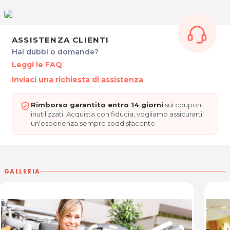
Per saperne di più visita il sito:
Relaxcenterudine.it
*Prezzi di listino verificati in data 04/06/2019
ASSISTENZA CLIENTI
Hai dubbi o domande?
ORARI
Leggi le FAQ
Dal Lunedì al Venerdì: 7.00 - 21.00
Inviaci una richiesta di assistenza
Sabato: 9.00 - 17.00
Domenica: 10.00 - 13.00
Rimborso garantito entro 14 giorni
sui coupon
inutilizzati. Acquista con fiducia, vogliamo assicurarti
RELAX CENTER
un'esperienza sempre soddisfacente.
Via Volturno, 58
33100 Udine
Tel. 0432 532497
Cel. 392 5148589
GALLERIA
P.IVA 02512870300
Per ulteriori informazioni sull'offerta o sulle modalità di acquisto
posta@espevia.it
scrivi a
.