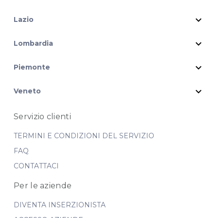
expand_more
Lazio
expand_more
Lombardia
expand_more
Piemonte
expand_more
Veneto
Servizio clienti
TERMINI E CONDIZIONI DEL SERVIZIO
FAQ
CONTATTACI
Per le aziende
DIVENTA INSERZIONISTA