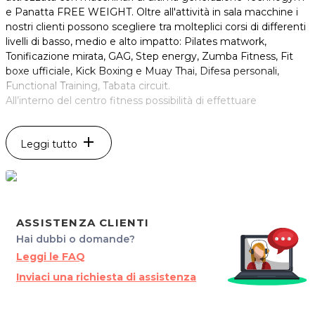
e Panatta FREE WEIGHT. Oltre all'attività in sala macchine i
nostri clienti possono scegliere tra molteplici corsi di differenti
livelli di basso, medio e alto impatto: Pilates matwork,
Tonificazione mirata, GAG, Step energy, Zumba Fitness, Fit
boxe ufficiale, Kick Boxing e Muay Thai, Difesa personali,
Functional Training, Tabata circuit.
All’interno del centro fitness possibilità di effettuare
preparazioni finalizzate ad attività agonistiche per Body
Building e Kick Boxing, Lezioni one to one extra
add
Leggi tutto
abbonamento su disponibilità del nostro Staff qualificato.
Per saperne di più visita il sito:
Relaxcenterudine.it
*Prezzi di listino verificati in data 04/06/2019
ASSISTENZA CLIENTI
ORARI
Hai dubbi o domande?
Dal Lunedì al Venerdì: 7.00 - 21.00
Leggi le FAQ
Sabato: 9.00 - 17.00
Inviaci una richiesta di assistenza
Domenica: 10.00 - 13.00
RELAX CENTER