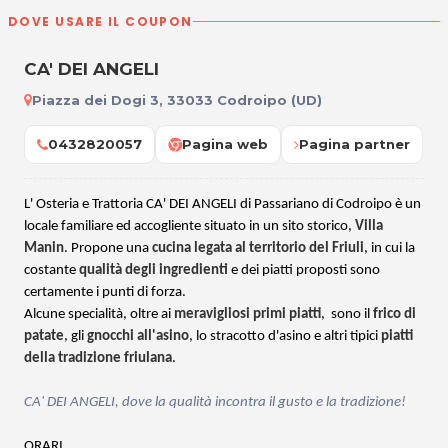
DOVE USARE IL COUPON
CA' DEI ANGELI
Piazza dei Dogi 3, 33033 Codroipo (UD)
0432820057
Pagina web
Pagina partner
L' Osteria e Trattoria CA' DEI ANGELI di Passariano di Codroipo è un
locale familiare ed accogliente situato in un sito storico,
Villa
Manin
. Propone una
cucina legata al territorio del Friuli
, in cui la
costante
qualità degli ingredienti
e dei piatti proposti sono
certamente i punti di forza.
Alcune specialità, oltre ai
meravigliosi primi piatti
, sono il
frico di
patate
, gli
gnocchi all'asino
, lo stracotto d'asino e altri tipici
piatti
della tradizione friulana
.
CA' DEI ANGELI, dove la qualità incontra il gusto e la tradizione!
ORARI