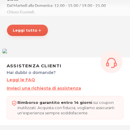
Dal Martedì alla Domenica: 12.00 - 15.00 / 19.00 - 21.00
Chiuso il Lunedì.
CA' DEI ANGELI - Osteria e Trattoria
Leggi tutto
add
Piazza dei Dogi, 3
33033 Codroipo (UD)
Tel. 0432820057
P.IVA 02475080301
Per ulteriori informazioni sull'offerta o sulle modalità di acquisto
ASSISTENZA CLIENTI
scrivi a
posta@espevia.it
.
Hai dubbi o domande?
Leggi le FAQ
Inviaci una richiesta di assistenza
Rimborso garantito entro 14 giorni
sui coupon
inutilizzati. Acquista con fiducia, vogliamo assicurarti
un'esperienza sempre soddisfacente.