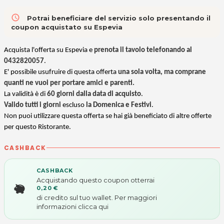
access_time
Potrai beneficiare del servizio solo presentando il
coupon acquistato su Espevia
Acquista l'offerta su Espevia e
prenota il tavolo telefonando al
0432820057
.
E' possibile usufruire di questa offerta
una sola volta, ma comprane
quanti ne vuoi per portare amici e parenti.
La validità è di
60 giorni dalla data di acquisto
.
Valido tutti i giorni
escluso
la Domenica e Festivi
.
Non puoi utilizzare questa offerta
se hai già beneficiato di altre offerte
per questo Ristorante.
CASHBACK
CASHBACK
Acquistando questo coupon otterrai
0,20 €
di credito sul tuo wallet. Per maggiori
informazioni
clicca qui