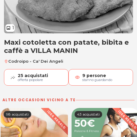
1
image
Maxi cotoletta con patate, bibita e
Maxi cotoletta con patate, bibita
caffè a VILLA MANIN
Codroipo - Ca' Dei Angeli
location_on
25
acquistati
9
persone
visibility
offerta popolare
stanno guardando
ALTRE OCCASIONI VICINO A TE
98 acquistati
43 acquistati