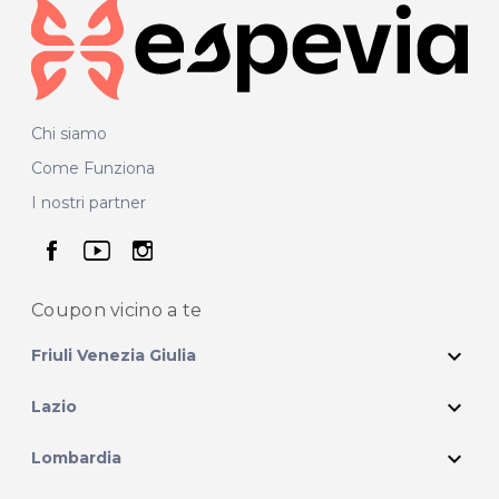
Chi siamo
Come Funziona
I nostri partner
seguici su facebook
seguici su youtube
seguici su instagram
Coupon vicino
a te
expand_more
Friuli Venezia Giulia
expand_more
Lazio
expand_more
Lombardia