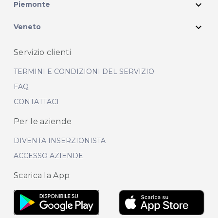
expand_more
Piemonte
expand_more
Veneto
Servizio clienti
TERMINI E CONDIZIONI DEL SERVIZIO
FAQ
CONTATTACI
Per le aziende
DIVENTA INSERZIONISTA
ACCESSO AZIENDE
Scarica la App