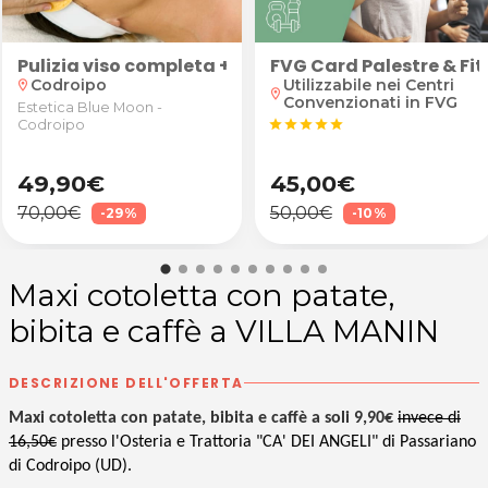
Pulizia viso completa + eventuale trattamento id
FVG Card Palestre & Fi
Codroipo
Utilizzabile nei Centri
location_on
location_on
Convenzionati in FVG
Estetica Blue Moon -
Codroipo
star
star
star
star
star
49,90€
45,00€
70,00€
50,00€
-29%
-10%
Maxi cotoletta con patate,
bibita e caffè a VILLA MANIN
DESCRIZIONE DELL'OFFERTA
Maxi cotoletta con patate, bibita e caffè a soli 9,90€
invece di
16,50€
presso l'Osteria e Trattoria "CA' DEI ANGELI" di Passariano
di Codroipo (UD).