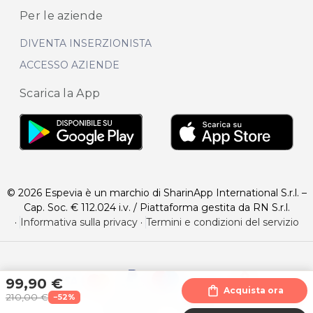
Per le aziende
DIVENTA INSERZIONISTA
ACCESSO AZIENDE
Scarica la App
© 2026 Espevia è un marchio di SharinApp International S.r.l. –
Cap. Soc. € 112.024 i.v. / Piattaforma gestita da RN S.r.l.
·
Informativa sulla privacy
·
Termini e condizioni del servizio
99,90 €
shopping_bag
Acquista ora
210,00 €
−52%