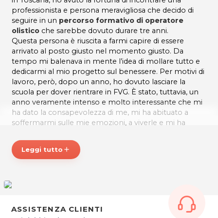
professionista e persona meravigliosa che decido di
seguire in un
percorso formativo di operatore
olistico
che sarebbe dovuto durare tre anni.
Questa persona è riuscita a farmi capire di essere
arrivato al posto giusto nel momento giusto. Da
tempo mi balenava in mente l’idea di mollare tutto e
dedicarmi al mio progetto sul benessere. Per motivi di
lavoro, però, dopo un anno, ho dovuto lasciare la
scuola per dover rientrare in FVG. È stato, tuttavia, un
anno veramente intenso e molto interessante che mi
ha dato la consapevolezza di me, mi ha abituato a
soffermarmi sulle mie emozioni, a viverle e mi ha
insegnato ad entrare in sintonia con l’altra persona a
livello emotivo, con le energie e le emozioni
Leggi tutto
add
reciproche. È grande la soddisfazione di
fare del bene
e di far star bene gli altri
ed è proprio per questo
che ho deciso di continuare a studiare e frequentare
altre scuole per aprire la mia attività e continuare a fare
questo nel mio futuro.
ASSISTENZA CLIENTI
ORARI