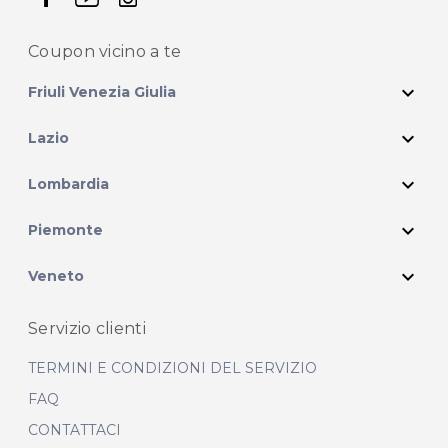
Coupon vicino
a te
expand_more
Friuli Venezia Giulia
expand_more
Lazio
expand_more
Lombardia
expand_more
Piemonte
expand_more
Veneto
Servizio clienti
TERMINI E CONDIZIONI DEL SERVIZIO
FAQ
CONTATTACI