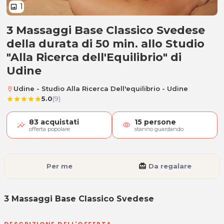
1
image
3 Massaggi Base Classico Svedese
3 Massaggi Base Classico Svedes
della durata di 50 min. allo Studio
"Alla Ricerca dell'Equilibrio" di
Udine
|
Udine - Studio Alla Ricerca Dell'equilibrio - Udine
location_on
5.0
(9)
star
star
star
star
star
83
acquistati
15
persone
visibility
offerta popolare
stanno guardando
Per me
card_giftcard
Da regalare
3 Massaggi Base Classico Svedese