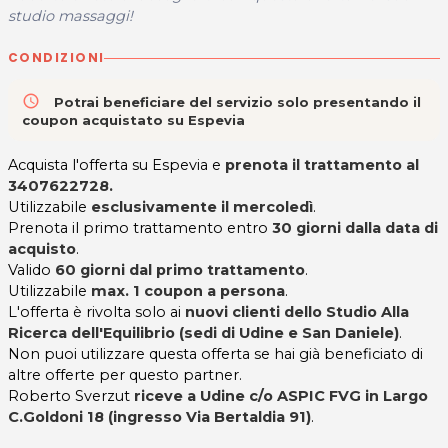
studio massaggi!
CONDIZIONI
access_time
Potrai beneficiare del servizio solo presentando il
coupon acquistato su Espevia
Acquista l'offerta su Espevia e
prenota il trattamento al
3407622728.
Utilizzabile
esclusivamente il mercoledì
.
Prenota il primo trattamento entro
30 giorni dalla data di
acquisto
.
Valido
60 giorni dal primo trattamento
.
Utilizzabile
max. 1 coupon a persona
.
L'offerta è rivolta solo ai
nuovi clienti dello Studio Alla
Ricerca dell'Equilibrio (sedi di Udine e San Daniele)
.
Non puoi utilizzare questa offerta se hai già beneficiato di
altre offerte per questo partner.
Roberto Sverzut
riceve a Udine c/o ASPIC FVG in Largo
C.Goldoni 18 (ingresso Via Bertaldia 91)
.