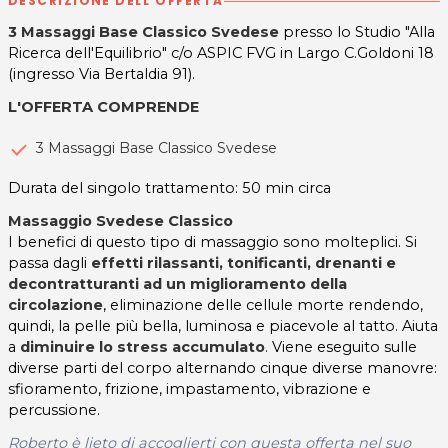
DESCRIZIONE DELL'OFFERTA
3 Massaggi Base Classico Svedese
presso lo Studio "Alla
Ricerca dell'Equilibrio" c/o ASPIC FVG in Largo C.Goldoni 18
(ingresso Via Bertaldia 91).
L'OFFERTA COMPRENDE
3 Massaggi Base Classico Svedese
Durata del singolo trattamento: 50 min circa
Massaggio Svedese Classico
I benefici di questo tipo di massaggio sono molteplici. Si
passa dagli
effetti rilassanti, tonificanti, drenanti e
decontratturanti ad un miglioramento della
circolazione
, eliminazione delle cellule morte rendendo,
quindi, la pelle più bella, luminosa e piacevole al tatto. Aiuta
a
diminuire lo stress accumulato
. Viene eseguito sulle
diverse parti del corpo alternando cinque diverse manovre:
sfioramento, frizione, impastamento, vibrazione e
percussione.
Roberto è lieto di accoglierti con questa offerta nel suo