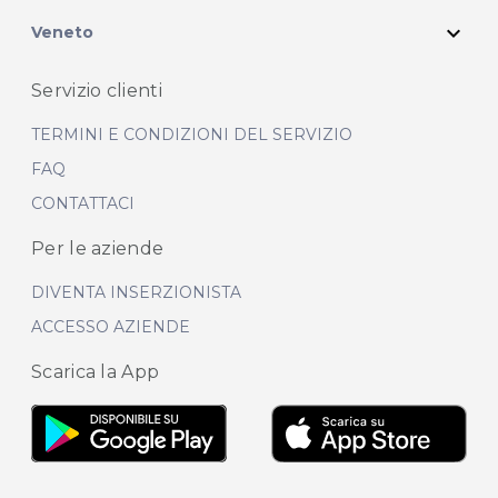
expand_more
Veneto
Servizio clienti
TERMINI E CONDIZIONI DEL SERVIZIO
FAQ
CONTATTACI
Per le aziende
DIVENTA INSERZIONISTA
ACCESSO AZIENDE
Scarica la App