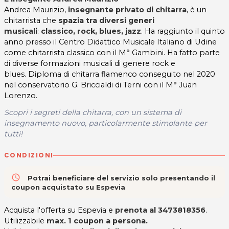
Andrea Maurizio,
insegnante privato di chitarra
, è un
chitarrista che
spazia tra diversi generi
musicali
:
classico, rock, blues, jazz
. Ha raggiunto il quinto
anno presso il Centro Didattico Musicale Italiano di Udine
come chitarrista classico con il M° Gambini. Ha fatto parte
di diverse formazioni musicali di genere rock e
blues. Diploma di chitarra flamenco conseguito nel 2020
nel conservatorio G. Briccialdi di Terni con il M° Juan
Lorenzo.
Scopri i segreti della chitarra, con un sistema di
insegnamento nuovo, particolarmente stimolante per
tutti!
CONDIZIONI
access_time
Potrai beneficiare del servizio solo presentando il
coupon acquistato su Espevia
Acquista l'offerta su Espevia e
prenota al 3473818356
.
Utilizzabile
max. 1 coupon a persona.