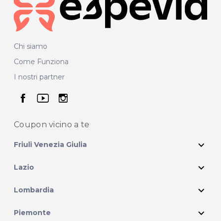
Chi siamo
Come Funziona
I nostri partner
seguici su facebook
seguici su youtube
seguici su instagram
Coupon vicino
a te
expand_more
Friuli Venezia Giulia
expand_more
Lazio
expand_more
Lombardia
expand_more
Piemonte