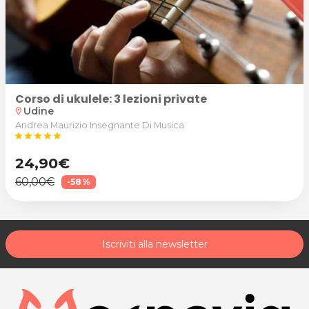
Corso di ukulele: 3 lezioni private
Udine
location_on
Andrea Maurizio Insegnante Di Musica
star
star
star
star
star
24,90€
60,00€
-58%
Iscriviti alla newsletter