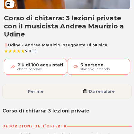
1
image
Corso di chitarra: 3 lezioni private
Corso di chitarra: 3 lezioni private
con il musicista Andrea Maurizio a
Udine
|
Udine - Andrea Maurizio Insegnante Di Musica
location_on
5.0
(8)
star
star
star
star
star
Più di
100
acquistati
3
persone
visibility
offerta popolare
stanno guardando
Per me
card_giftcard
Da regalare
Corso di chitarra: 3 lezioni private
DESCRIZIONE DELL'OFFERTA