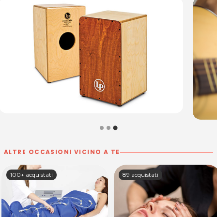
Via Caiselli 15
33100 Udine
Tel. 3473818356
Per ulteriori informazioni sull'offerta o sulle modalità di
acquisto scrivi a
posta@espevia.it
.
ALTRE OCCASIONI VICINO A TE
100+ acquistati
89 acquistati