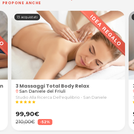
PROPONE ANCHE
100+ acquistati
3 Massaggi linfodrenanti anticellulite
l Friuli
iascuno allo Studio "Alla Ricerca dell'Equilibrio" a Sa
San Daniele del Friuli
location_on
loca
Studio Alla Ricerca Dell'equilibrio - San Daniele
star
star
star
star
star
s
99,90€
210,00€
-52%