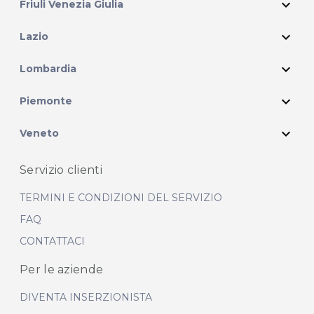
expand_more
Friuli Venezia Giulia
expand_more
Lazio
expand_more
Lombardia
expand_more
Piemonte
expand_more
Veneto
Servizio clienti
TERMINI E CONDIZIONI DEL SERVIZIO
FAQ
CONTATTACI
Per le aziende
DIVENTA INSERZIONISTA