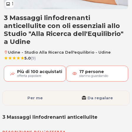
1
image
3 Massaggi linfodrenanti
3 Massaggi linfodrenanti anticellu
anticellulite con oli essenziali allo
Studio "Alla Ricerca dell'Equilibrio"
a Udine
|
Udine - Studio Alla Ricerca Dell'equilibrio - Udine
location_on
5.0
(9)
star
star
star
star
star
Più di
100
acquistati
17
persone
visibility
offerta popolare
stanno guardando
Per me
card_giftcard
Da regalare
3 Massaggi linfodrenanti anticellulite