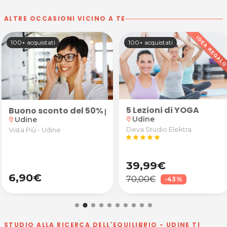
ALTRE OCCASIONI VICINO A TE
100+ acquistati
69 acquistati
5 Lezioni di YOGA
occhiali da vista antiriflesso
Corso di ukulele: 3 lezio
Udine
Udine
location_on
location_on
Deva Studio Elektra
Andrea Maurizio Insegnante
star
star
star
star
star
Di Musica
star
star
star
star
star
39,99€
24,90€
70,00€
60,00€
-43%
-58%
STUDIO ALLA RICERCA DELL'EQUILIBRIO - UDINE TI