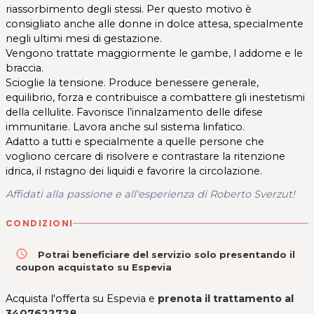
riassorbimento degli stessi. Per questo motivo è
consigliato anche alle donne in dolce attesa, specialmente
negli ultimi mesi di gestazione.
Vengono trattate maggiormente le gambe, l addome e le
braccia.
Scioglie la tensione. Produce benessere generale,
equilibrio, forza e contribuisce a combattere gli inestetismi
della cellulite. Favorisce l’innalzamento delle difese
immunitarie. Lavora anche sul sistema linfatico.
Adatto a tutti e specialmente a quelle persone che
vogliono cercare di risolvere e contrastare la ritenzione
idrica, il ristagno dei liquidi e favorire la circolazione.
Affidati alla passione e all'esperienza di Roberto Sverzut!
CONDIZIONI
access_time
Potrai beneficiare del servizio solo presentando il
coupon acquistato su Espevia
Acquista l'offerta su Espevia e
prenota il trattamento al
3407622728.