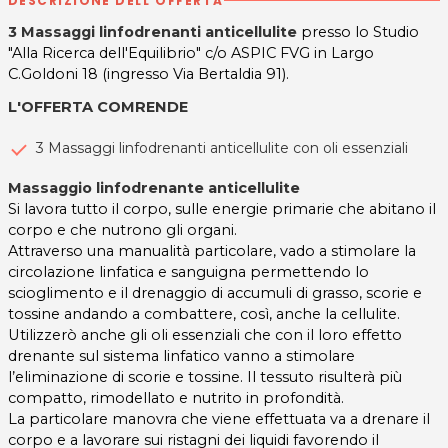
DESCRIZIONE DELL'OFFERTA
3 Massaggi linfodrenanti anticellulite
presso lo Studio
"Alla Ricerca dell'Equilibrio" c/o ASPIC FVG in Largo
C.Goldoni 18 (ingresso Via Bertaldia 91).
L'OFFERTA COMRENDE
3 Massaggi linfodrenanti anticellulite con oli essenziali
Massaggio linfodrenante anticellulite
Si lavora tutto il corpo, sulle energie primarie che abitano il
corpo e che nutrono gli organi.
Attraverso una manualità particolare, vado a stimolare la
circolazione linfatica e sanguigna permettendo lo
scioglimento e il drenaggio di accumuli di grasso, scorie e
tossine andando a combattere, così, anche la cellulite.
Utilizzerò anche gli oli essenziali che con il loro effetto
drenante sul sistema linfatico vanno a stimolare
l’eliminazione di scorie e tossine. Il tessuto risulterà più
compatto, rimodellato e nutrito in profondità.
La particolare manovra che viene effettuata va a drenare il
corpo e a lavorare sui ristagni dei liquidi favorendo il