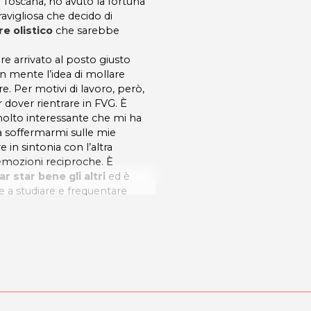
in Toscana, ho avuto la fortuna
avigliosa che decido di
e olistico
che sarebbe
re arrivato al posto giusto
 mente l’idea di mollare
. Per motivi di lavoro, però,
 dover rientrare in FVG. È
molto interessante che mi ha
a soffermarmi sulle mie
 in sintonia con l’altra
 emozioni reciproche. È
r star bene gli altri
ed è
 a studiare e frequentare
uare a fare questo nel mio
 ROBERTO SVERZUT -
1 - 33100 Udine