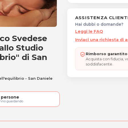
ASSISTENZA CLIENT
Hai dubbi o domande?
Leggi le FAQ
ico Svedese
lassico Svedese
Inviaci una richiesta di 
allo Studio
Rimborso garantito 
ibrio" di San
Acquista con fiducia, 
soddisfacente.
|
ell'equilibrio - San Daniele
persone
anno guardando