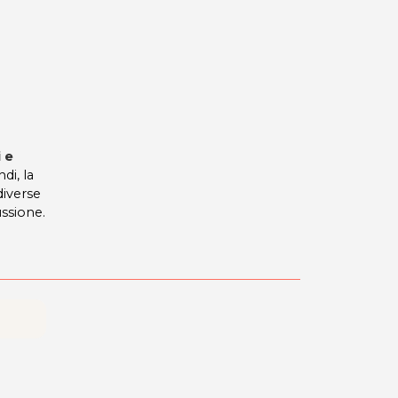
i e
di, la
diverse
ssione.