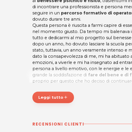
al
benessere psichico e fisico
, trasferitomi 
di incontrare una professionista e persona mer
seguire in un
percorso formativo di operator
dovuto durare tre anni.
Questa persona è riuscita a farmi capire di esse
nel momento giusto. Da tempo mi balenava in
tutto e dedicarmi al mio progetto sul benessere
dopo un anno, ho dovuto lasciare la scuola per
stato, tuttavia, un anno veramente intenso e 
dato la consapevolezza di me, mi ha abituato 
emozioni, a viverle e mi ha insegnato ad entrare
persona a livello emotivo, con le energie e le
grande la soddisfazione di
fare del bene e di fa
proprio per questo che ho deciso di continuare
altre scuole per aprire la mia attività e contin
futuro.
Leggi tutto
add
ORARI
Dal lunedì al venerdì, su appuntamento
STUDIO ALLA RICERCA DELL'EQUILIBRIO -
RECENSIONI CLIENTI
Operatore Olistico del Massaggio
Sede di Udine c/o ASPIC FVG:
Via Bertaldia 9