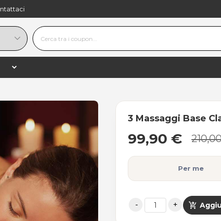
ntattaci
99,90 €
−
+
shopping_
210,00 €
−52%
3 Massaggi Base Cl
99,90 €
210,0
Per me
shopping_cart_checkout
Aggiu