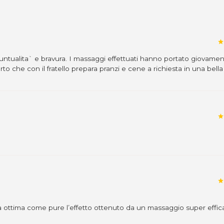
e, 1 - 33038 San Daniele del
star
dalità di acquisto scrivi
untualita` e bravura. I massaggi effettuati hanno portato giovame
to che con il fratello prepara pranzi e cene a richiesta in una bella
star
star
a ottima come pure l’effetto ottenuto da un massaggio super effic