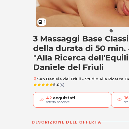
1
image
3 Massaggi Base Class
3 Massaggi Base C
della durata di 50 min. 
"Alla Ricerca dell'Equil
Daniele del Friuli
San Daniele del Friuli - Studio Alla Ricerca D
location_on
5.0
(4)
star
star
star
star
star
42
acquistati
16
visibility
offerta popolare
st
DESCRIZIONE DELL'OFFERTA