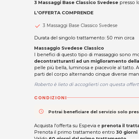
3 Massaggi Base Classico Svedese
presso lo
L'OFFERTA COMPRENDE
3 Massaggi Base Classico Svedese
Durata del singolo trattamento: 50 min circa
Massaggio Svedese Classico
I benefici di questo tipo di massaggio sono mol
decontratturanti ad un miglioramento della
pelle più bella, luminosa e piacevole al tatto. 
parti del corpo alternando cinque diverse man
Roberto è lieto di accoglierti con questa offer
CONDIZIONI
access_time
Potrai beneficiare del servizio solo pr
Acquista l'offerta su Espevia e
prenota il tra
Prenota il primo trattamento entro
30 giorni
Valido
60 giorni dal primo trattamento
.