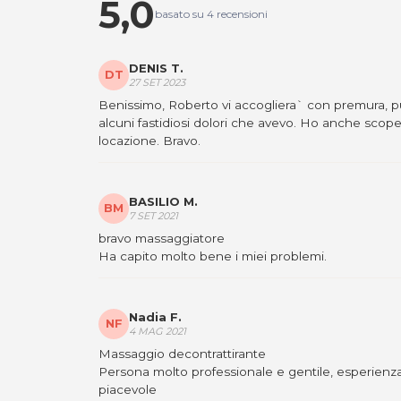
5,0
basato su 4 recensioni
Sede di San Daniele del Friuli
: Via Sottomont
Friuli UD
Tel. 3407622728
DENIS T.
P.IVA 02859020303
DT
27 SET 2023
Per ulteriori informazioni sull'offerta o sulle mo
Benissimo, Roberto vi accogliera` con premura, p
a
posta@espevia.it
alcuni fastidiosi dolori che avevo. Ho anche scoper
locazione. Bravo.
BASILIO M.
BM
7 SET 2021
bravo massaggiatore
Ha capito molto bene i miei problemi.
Nadia F.
NF
4 MAG 2021
Massaggio decontrattirante
Persona molto professionale e gentile, esperienz
piacevole