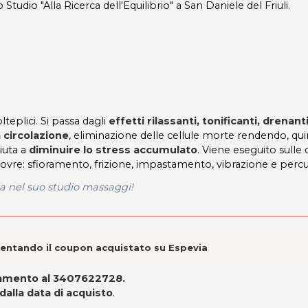
 Studio "Alla Ricerca dell'Equilibrio" a San Daniele del Friuli.
teplici. Si passa dagli
effetti rilassanti, tonificanti, drenant
 circolazione
, eliminazione delle cellule morte rendendo, quin
Aiuta a
diminuire lo stress accumulato
. Viene eseguito sulle 
ovre: sfioramento, frizione, impastamento, vibrazione e percu
ta nel suo studio massaggi!
esentando il coupon acquistato su Espevia
ttamento al 3407622728.
 dalla data di acquisto
.