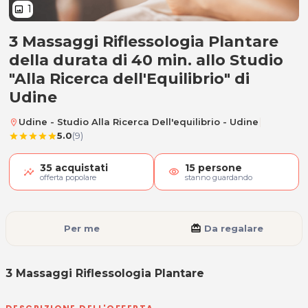
1
image
3 Massaggi Riflessologia Plantare
3 Massaggi Riflessologia Plantar
della durata di 40 min. allo Studio
"Alla Ricerca dell'Equilibrio" di
Udine
|
Udine - Studio Alla Ricerca Dell'equilibrio - Udine
location_on
5.0
(9)
star
star
star
star
star
35
acquistati
15
persone
visibility
offerta popolare
stanno guardando
Per me
card_giftcard
Da regalare
3 Massaggi Riflessologia Plantare