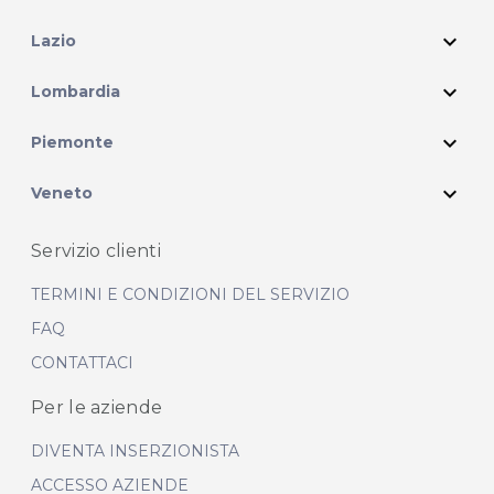
expand_more
Lazio
expand_more
Lombardia
expand_more
Piemonte
expand_more
Veneto
Servizio clienti
TERMINI E CONDIZIONI DEL SERVIZIO
FAQ
CONTATTACI
Per le aziende
DIVENTA INSERZIONISTA
ACCESSO AZIENDE