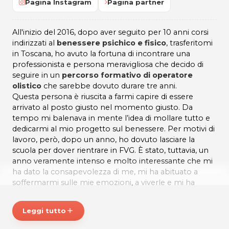
Pagina Instagram
Pagina partner
All'inizio del 2016, dopo aver seguito per 10 anni corsi
indirizzati al
benessere psichico e fisico
, trasferitomi
in Toscana, ho avuto la fortuna di incontrare una
professionista e persona meravigliosa che decido di
seguire in un
percorso formativo di operatore
olistico
che sarebbe dovuto durare tre anni.
Questa persona è riuscita a farmi capire di essere
arrivato al posto giusto nel momento giusto. Da
tempo mi balenava in mente l’idea di mollare tutto e
dedicarmi al mio progetto sul benessere. Per motivi di
lavoro, però, dopo un anno, ho dovuto lasciare la
scuola per dover rientrare in FVG. È stato, tuttavia, un
anno veramente intenso e molto interessante che mi
ha dato la consapevolezza di me, mi ha abituato a
soffermarmi sulle mie emozioni, a viverle e mi ha
insegnato ad entrare in sintonia con l’altra persona a
livello emotivo, con le energie e le emozioni
Leggi tutto
add
reciproche. È grande la soddisfazione di
fare del bene
e di far star bene gli altri
ed è proprio per questo