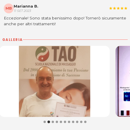
Marianna B.
MB
star
star
star
star
star
11 SET 2023
Eccezionale! Sono stata benissimo dopo! Tornerò sicuramente
anche per altri trattamenti!
GALLERIA