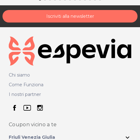
Iscriviti alla newsletter
Chi siamo
Come Funziona
I nostri partner
seguici su facebook
seguici su youtube
seguici su instagram
Coupon vicino
a te
expand_more
Friuli Venezia Giulia