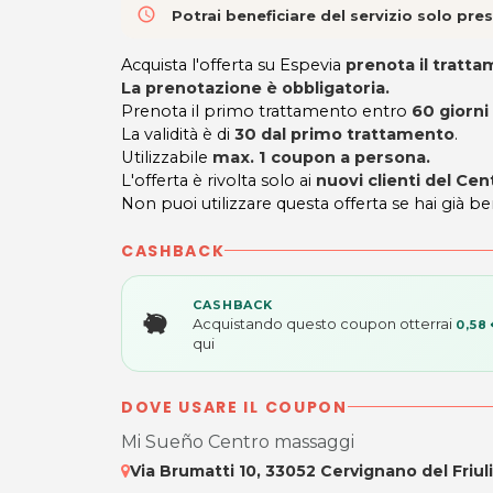
access_time
Potrai beneficiare del servizio solo pr
Acquista l'offerta su Espevia
prenota il tratt
La prenotazione è obbligatoria.
Prenota il primo trattamento entro
60 giorni
La validità è di
30 dal primo trattamento
.
Utilizzabile
max. 1 coupon a persona.
L'offerta è rivolta solo ai
nuovi clienti del Ce
Non puoi utilizzare questa offerta se hai già b
CASHBACK
CASHBACK
Acquistando questo coupon otterrai
0,58
qui
DOVE USARE IL COUPON
Mi Sueño Centro massaggi
Via Brumatti 10, 33052 Cervignano del Friuli