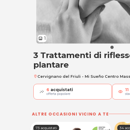
1
image
3 Trattamenti di rifles
3 Trattamenti di ri
plantare
Cervignano del Friuli - Mi Sueño Centro Mas
location_on
6
acquistati
11
visibility
offerta popolare
st
ALTRE OCCASIONI VICINO A TE
73 acquistati
34 acq