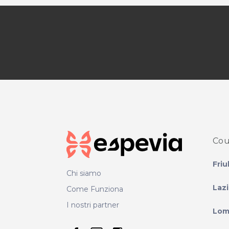
Cou
Friu
Chi siamo
Laz
Come Funziona
I nostri partner
Lom