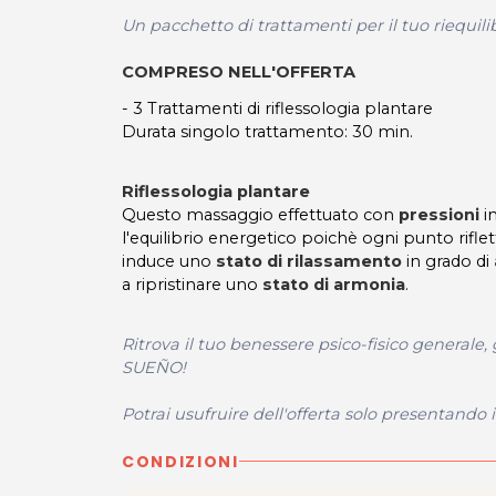
Un pacchetto di trattamenti per il tuo riequili
COMPRESO NELL'OFFERTA
- 3 Trattamenti di riflessologia plantare
Durata singolo trattamento: 30 min.
Riflessologia plantare
Questo massaggio effettuato con
pressioni
in
l'equilibrio energetico poichè ogni punto riflett
induce uno
stato di rilassamento
in grado di
a ripristinare uno
stato di armonia
.
Ritrova il tuo benessere psico-fisico generale,
SUEÑO!
Potrai usufruire dell'offerta solo presentando 
CONDIZIONI