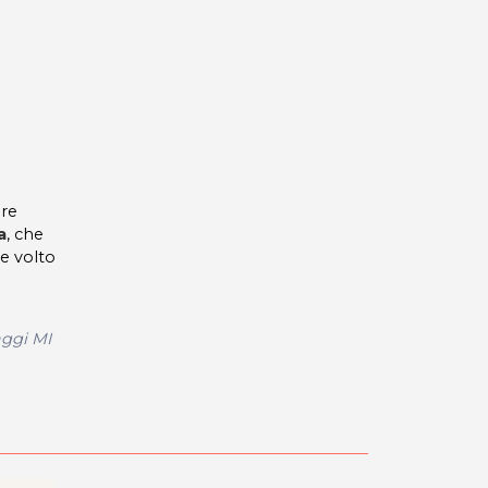
ire
a
, che
 e volto
aggi MI