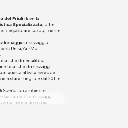
 del Friuli
dove la
stica Specializzata,
offre
er riequilibrare corpo, mente
infodrenaggio, massaggio
menti Reiki, An-Mo,
.
cniche di riequilibrio
arie tecniche di massaggi
con questa attività avrebbe
one a stare meglio e dal 2011 è
Mi Sueño, un ambiente
zare trattamenti o massaggi
nsieme lavorando su più
essere veramente speciale