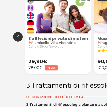
le cristalloterapia da Shakti - Manola Marin ad Aquil
o
 di 22€ o 45€ per la Lavanderia Self-Service I WASH d
3 o 5 lezioni private di matematica, fis
Mass
Fiumicello Villa Vicentina
Pag
location_on
location_on
 Wash
Centro Studi Revolution
Centro
star
star
s
29,90€
90,
78,00€
100,
-62%
3 Trattamenti di riflesso
DESCRIZIONE DELL'OFFERTA
3 Trattamenti di riflessologia plantare a so