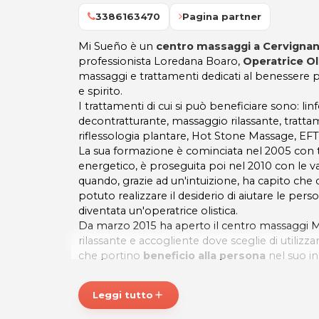
3386163470
Pagina partner
Mi Sueño è un
centro massaggi a Cervignano
professionista Loredana Boaro,
Operatrice Oli
massaggi e trattamenti dedicati al benessere p
e spirito.
I trattamenti di cui si può beneficiare sono: l
decontratturante, massaggio rilassante, tratta
riflessologia plantare, Hot Stone Massage, EFT
La sua formazione è cominciata nel 2005 con te
energetico, è proseguita poi nel 2010 con le v
quando, grazie ad un'intuizione, ha capito che 
potuto realizzare il desiderio di aiutare le pers
diventata un'operatrice olistica.
Da marzo 2015 ha aperto il centro massaggi 
rilassante e accogliente dove sceglie di utiliz
che portino
beneficio alla persona
nel suo i
aspetti (fisico, mentale, emotivo, energetico).
Leggi tutto
add
MI SUEÑO: un momento di rilassamento e ben
regalato dalle mani di una professionista!