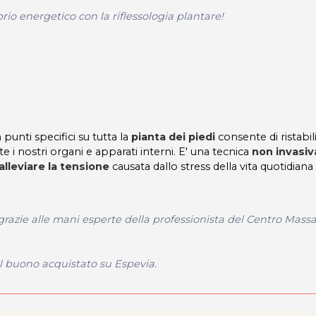
brio energetico con la riflessologia plantare!
 punti specifici su tutta la
pianta dei piedi
consente di ristabil
e i nostri organi e apparati interni. E' una tecnica
non invasiv
alleviare la tensione
causata dallo stress della vita quotidiana
 grazie alle mani esperte della professionista del Centro Mass
il buono acquistato su Espevia.