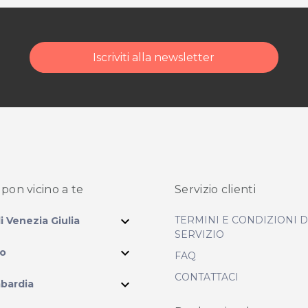
Iscriviti alla newsletter
pon vicino
a te
Servizio clienti
expand_more
TERMINI E CONDIZIONI 
li Venezia Giulia
SERVIZIO
expand_more
io
FAQ
CONTATTACI
expand_more
bardia