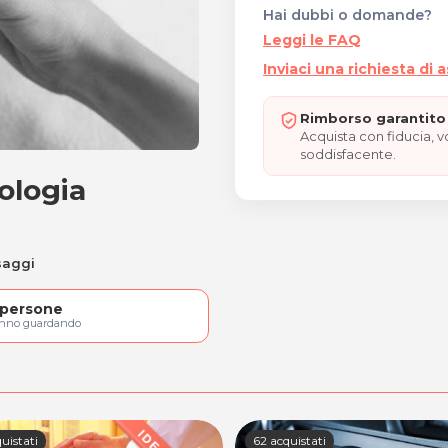
Hai dubbi o domande?
Leggi le FAQ
Inviaci una richiesta di 
Rimborso garantito 
Acquista con fiducia, 
soddisfacente.
sologia
flessologia plantare
saggi
persone
anno guardando
uistati
62 acquistati