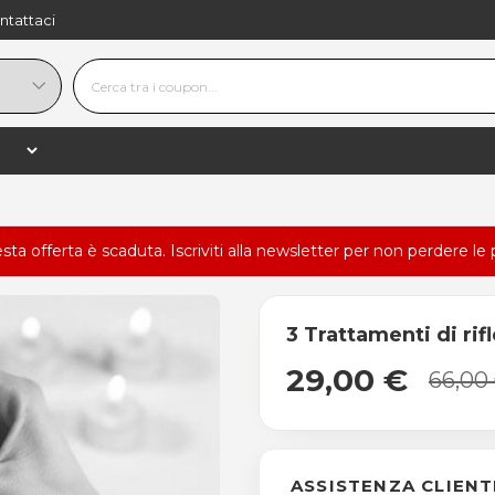
ntattaci
esta offerta è scaduta.
Iscriviti alla newsletter
per non perdere le 
3 Trattamenti di rif
29,00 €
66,00
ASSISTENZA CLIENT