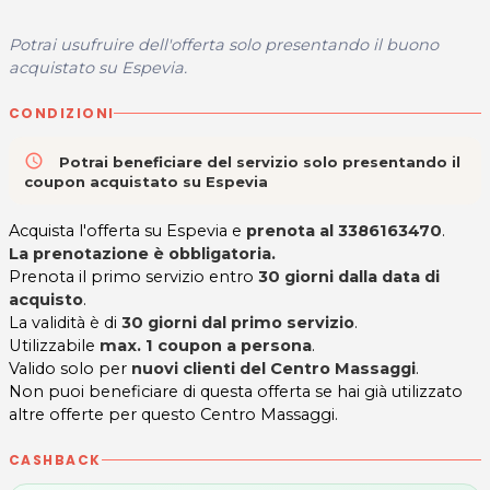
Potrai usufruire dell'offerta solo presentando il buono
acquistato su Espevia.
CONDIZIONI
access_time
Potrai beneficiare del servizio solo presentando il
coupon acquistato su Espevia
Acquista l'offerta su Espevia e
prenota al 3386163470
.
La prenotazione è obbligatoria.
Prenota il primo servizio entro
30 giorni dalla data di
acquisto
.
La validità è di
30 giorni dal primo servizio
.
Utilizzabile
max. 1 coupon a persona
.
Valido solo per
nuovi clienti del Centro Massaggi
.
Non puoi beneficiare di questa offerta se hai già utilizzato
altre offerte per questo Centro Massaggi.
CASHBACK