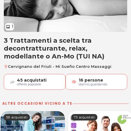
1
image
3 Trattamenti a scelta tra
3 Trattamenti a scelta tra decon
decontratturante, relax,
modellante o An-Mo (TUI NA)
Cervignano del Friuli - Mi Sueño Centro Massaggi
location_on
45
acquistati
16
persone
visibility
offerta popolare
stanno guardando
ALTRE OCCASIONI VICINO A TE
38 acquistati
73 acquistati