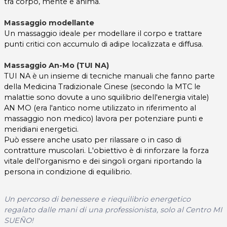
tra corpo, mente e anima.
Massaggio modellante
Un massaggio ideale per modellare il corpo e trattare
punti critici con accumulo di adipe localizzata e diffusa.
Massaggio An-Mo (TUI NA)
TUI NA è un insieme di tecniche manuali che fanno parte
della Medicina Tradizionale Cinese (secondo la MTC le
malattie sono dovute a uno squilibrio dell'energia vitale)
AN MO (era l'antico nome utilizzato in riferimento al
massaggio non medico) lavora per potenziare punti e
meridiani energetici.
Può essere anche usato per rilassare o in caso di
contratture muscolari. L'obiettivo è di rinforzare la forza
vitale dell'organismo e dei singoli organi riportando la
persona in condizione di equilibrio.
Un percorso di benessere e riequilibrio energetico
regalato dalle mani di una professionista, solo al Centro MI
SUEÑO!