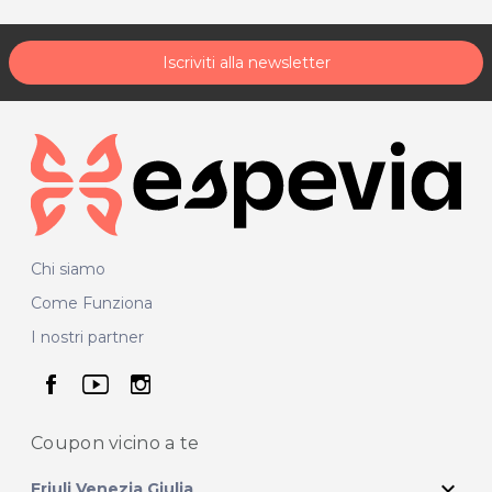
Iscriviti alla newsletter
Chi siamo
Come Funziona
I nostri partner
seguici su facebook
seguici su youtube
seguici su instagram
Coupon vicino
a te
expand_more
Friuli Venezia Giulia