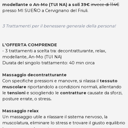
modellante o An-Mo (TUI NA) a soli 39€
invece di 114€
presso MI SUEÑO a Cervignano del Friuli.
3 Trattamenti per il benessere generale della persona!
L'OFFERTA COMPRENDE
- 3 trattamenti a scelta tra: decontratturante, relax,
modellante, An-Mo (TUI NA)
Durata del singolo trattamento: 40 min circa
Massaggio decontratturante
Con specifiche pressioni e manovre, si rilassa il
tessuto
muscolare
riportandolo a condizioni normali, allentando
le
tensioni
e sciogliendo le
contratture
causate da sforzi,
posture errate, o stress
.
Massaggio relax
Un massaggio utile a rilassare il sistema nervoso, la
muscolatura, eliminare lo stress e trovare il giusto equilibrio