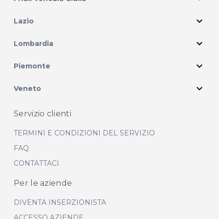
expand_more
Lazio
expand_more
Lombardia
expand_more
Piemonte
expand_more
Veneto
Servizio clienti
TERMINI E CONDIZIONI DEL SERVIZIO
FAQ
CONTATTACI
Per le aziende
DIVENTA INSERZIONISTA
ACCESSO AZIENDE