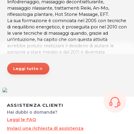
linfodrenaggio, massaggio decontratturante,
massaggio rilassante, trattamenti Reiki, An-Mo,
riflessologia plantare, Hot Stone Massage, EFT.
La sua formazione è cominciata nel 2005 con tecniche
di riequilibrio energetico, è proseguita poi nel 2010 con
le varie tecniche di massaggi quando, grazie ad
un'intuizione, ha capito che con questa attività
avrebbe potuto realizzare il desiderio di aiutare le
persone a stare meglio e dal 2011 è diventata
un'operatrice olistica.
Da marzo 2015 ha aperto il centro massaggi Mi Sueño,
Leggi tutto
add
un ambiente rilassante e accogliente dove sceglie di
utilizzare trattamenti o massaggi che portino
beneficio alla persona
nel suo insieme lavorando su
più aspetti (fisico, mentale, emotivo, energetico).
MI SUEÑO: un momento di rilassamento e benessere
ASSISTENZA CLIENTI
veramente speciale regalato dalle mani di una
Hai dubbi o domande?
professionista!
Leggi le FAQ
Per maggiori info visita la pagina
Inviaci una richiesta di assistenza
FB:
https://www.facebook.com/misuenobenessere/