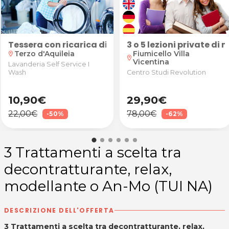
+ eventuale cristalloterapia da Shakti - Manola Marin 
rsone
occhiali da vista antiriflesso
Tessera con ricarica di 22€ o 45€ per la Lavanderia
3 o 5 lezioni private di
Terzo d'Aquileia
Fiumicello Villa
location_on
location_on
Vicentina
Lavanderia Self Service I
Wash
Centro Studi Revolution
10,90€
29,90€
22,00€
78,00€
-50%
-62%
3 Trattamenti a scelta tra
decontratturante, relax,
modellante o An-Mo (TUI NA)
DESCRIZIONE DELL'OFFERTA
3 Trattamenti a scelta tra decontratturante, relax,