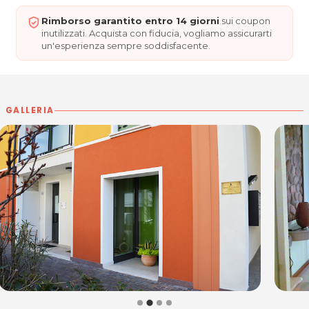
Rimborso garantito entro 14 giorni
sui coupon
*Prezzi di listino verificati in data 21/03/2018
inutilizzati. Acquista con fiducia, vogliamo assicurarti
un'esperienza sempre soddisfacente.
ORARI
Lunedì, Mercoledì e Venerdì: 9.00 - 13.00 / 14.30 - 19.00
Giovedì: 13.00 - 20.00
Sabato: 9.00 - 16.00
GALLERIA
Martedì: CHIUSO
MI SUE
ÑO
Via Brumatti, 10
33052 Cervignano del Friuli (UD)
Cel. 3386163470
P.IVA 02662810304
Per ulteriori informazioni sull'offerta o sulle modalità di
acquisto scrivi a
posta@espevia.it
.