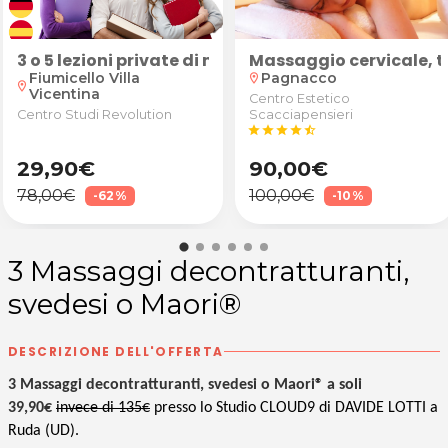
 da Shakti - Manola Marin ad Aquileia
sso
2€ o 45€ per la Lavanderia Self-Service I WASH di Terz
3 o 5 lezioni private di matematica, fisica, inglese
Massaggio cervicale, te
Fiumicello Villa
Pagnacco
location_on
location_on
Vicentina
Centro Estetico
Centro Studi Revolution
Scacciapensieri
star
star
star
star
star_half
29,90€
90,00€
78,00€
100,00€
-62%
-10%
3 Massaggi decontratturanti,
svedesi o Maori®
DESCRIZIONE DELL'OFFERTA
3 Massaggi decontratturanti, svedesi o Maori® a soli
39,90€
invece di 135€
presso lo Studio CLOUD9 di DAVIDE LOTTI a
Ruda (UD).