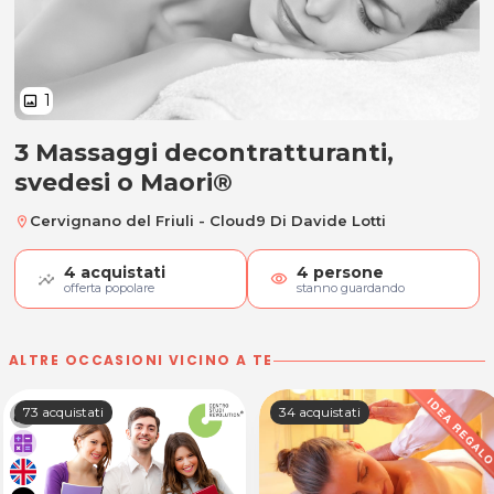
1
image
3 Massaggi decontratturanti,
3 Massaggi decontratturanti, sve
svedesi o Maori®
Cervignano del Friuli - Cloud9 Di Davide Lotti
location_on
4
acquistati
4
persone
visibility
offerta popolare
stanno guardando
ALTRE OCCASIONI VICINO A TE
73 acquistati
34 acquistati