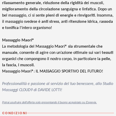
rilassamento generale
,
riduzione della rigidità
dei muscoli,
miglioramento della circolazione
sanguigna e linfatica. Dopo un
bel massaggio, ci si sente
pieni di energie e rinvigoriti
. Insomma,
il massaggio svedese è
anti stress
, anti
ritenzione idrica
,
rassoda
e tonifica
l'intero organismo!
Massaggio
Maori®
La metodologia del Massaggio Maori®
sia strumentale che
manuale
, consente di agire con un’azione ottimale sui vari
tessuti
organici
che compongono il nostro corpo, in particolare l
a pelle,
la fascia, i muscoli
.
Massaggio Maori®: IL MASSAGGIO SPORTIVO DEL FUTURO!
Professionalità e passione al servizio del tuo benessere, allo Studio
Massaggi CLOUD9 di DAVIDE LOTTI!
Potrai usufruire dell'offerta solo presentando il buono acquistato su Espevia.
CONDIZIONI