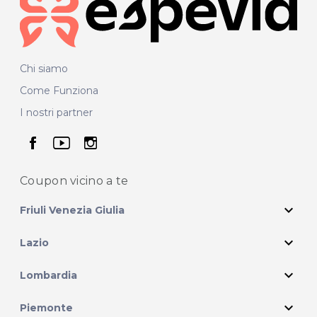
Chi siamo
Come Funziona
I nostri partner
seguici su facebook
seguici su youtube
seguici su instagram
Coupon vicino
a te
expand_more
Friuli Venezia Giulia
expand_more
Lazio
expand_more
Lombardia
expand_more
Piemonte