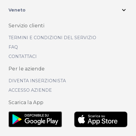
expand_more
Veneto
Servizio clienti
TERMINI E CONDIZIONI DEL SERVIZIO
FAQ
CONTATTACI
Per le aziende
DIVENTA INSERZIONISTA
ACCESSO AZIENDE
Scarica la App