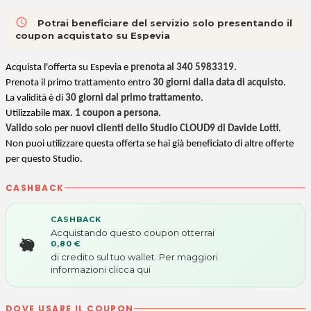
access_time
Potrai beneficiare del servizio solo presentando il
coupon acquistato su Espevia
Acquista l'offerta su Espevia e
prenota al
340 5983319
.
Prenota il primo trattamento entro
30 giorni dalla data di acquisto
.
La validità è di
30 giorni dal primo trattamento
.
Utilizzabile
max. 1 coupon a persona
.
Valido
solo per
nuovi clienti dello Studio CLOUD9 di Davide Lotti
.
Non puoi utilizzare questa offerta se hai già beneficiato di altre offerte
per questo Studio.
CASHBACK
CASHBACK
Acquistando questo coupon otterrai
0,80 €
di credito sul tuo wallet. Per maggiori
informazioni
clicca qui
DOVE USARE IL COUPON