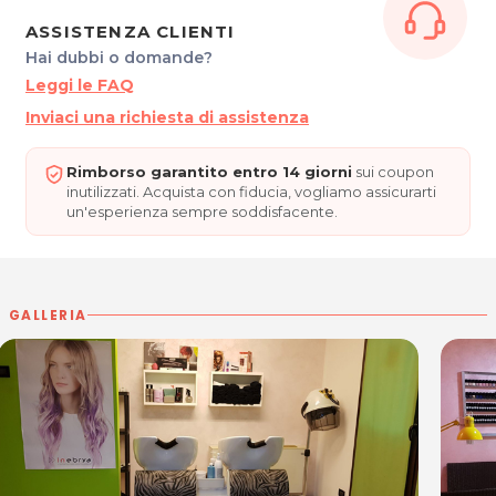
* Prezzi verificati in data 17/05/2019
ASSISTENZA CLIENTI
Hai dubbi o domande?
LOOK STYLE
Leggi le FAQ
Piazzetta Santi Ermagora e Fortunato, 9
Inviaci una richiesta di assistenza
33033 Codroipo (UD)
Tel. 3278369226
P.IVA 02869080305
Rimborso garantito entro 14 giorni
sui coupon
inutilizzati. Acquista con fiducia, vogliamo assicurarti
un'esperienza sempre soddisfacente.
Per ulteriori informazioni sull'offerta o sulle modalità di acquisto
posta@espevia.it
scrivi a
GALLERIA