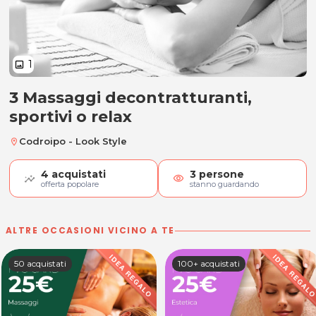
1
image
3 Massaggi decontratturanti,
3 Massaggi decontratturanti, spor
sportivi o relax
Codroipo - Look Style
location_on
4
acquistati
3
persone
visibility
offerta popolare
stanno guardando
ALTRE OCCASIONI VICINO A TE
50 acquistati
100+ acquistati