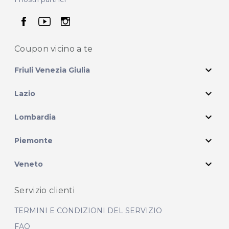
seguici su facebook
seguici su youtube
seguici su instagram
Coupon vicino
a te
expand_more
Friuli Venezia Giulia
expand_more
Lazio
expand_more
Lombardia
expand_more
Piemonte
expand_more
Veneto
Servizio clienti
TERMINI E CONDIZIONI DEL SERVIZIO
FAQ