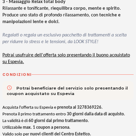
3 - Massaggio Relax total body
Rilassante e tonificante,
riequilibra corpo, mente e spirito
.
Produce uno stato di profondo rilassamento, con
tecniche e
manipolazioni lente e dolci
.
Regalati o regala un esclusivo pacchetto di trattamenti a scelta
per ridurre lo stress e le tensioni, da LOOK STYLE!
Potrai usufruire dell'offerta solo presentando il buono acquistato
su Espevia.
CONDIZIONI
access_time
Potrai beneficiare del servizio solo presentando il
coupon acquistato su Espevia
Acquista l'offerta su Espevia e
prenota al 3278369226.
Prenota il primo trattamento entro
30 giorni
dalla data di acquisto
.
La
validità è di
60 giorni
dal primo trattamento
.
Utilizzabile
max. 1 coupon a persona
.
Valido solo per
nuovi clienti del Centro Estetico.