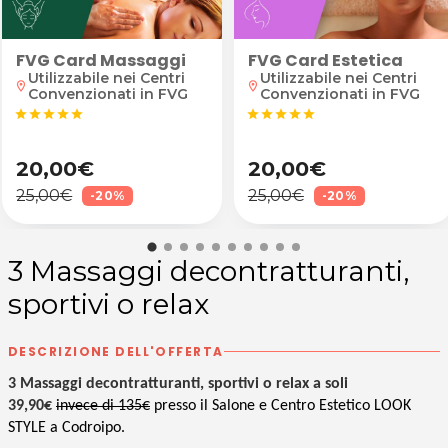
FVG Card Massaggi
FVG Card Estetica
te
Utilizzabile nei Centri
Utilizzabile nei Centri
location_on
location_on
Convenzionati in FVG
Convenzionati in FVG
star
star
star
star
star
star
star
star
star
star
20,00€
20,00€
25,00€
25,00€
-20%
-20%
3 Massaggi decontratturanti,
sportivi o relax
DESCRIZIONE DELL'OFFERTA
3 Massaggi decontratturanti, sportivi o relax a soli
39,90€
invece di 135€
presso il Salone e Centro Estetico LOOK
STYLE a Codroipo.