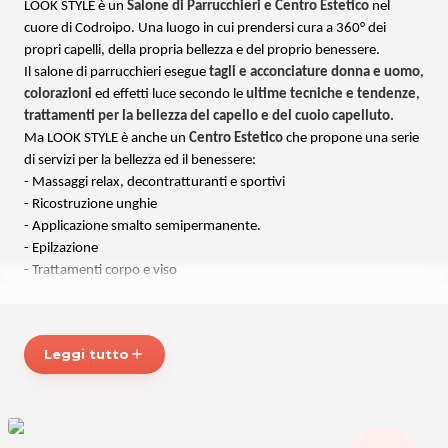
LOOK STYLE è un
Salone di Parrucchieri e Centro Estetico
nel
cuore di Codroipo. Una luogo in cui prendersi cura a 360° dei
propri capelli, della propria bellezza e del proprio benessere.
Il salone di parrucchieri esegue
tagli e acconciature donna e uomo
,
colorazioni
ed effetti luce
secondo le
ultime tecniche e tendenze
,
trattamenti per la bellezza del capello e del cuoio capelluto.
Ma LOOK STYLE è anche un
Centro Estetico
che propone una serie
di servizi per la bellezza ed il benessere:
- Massaggi relax, decontratturanti e sportivi
- Ricostruzione unghie
- Applicazione smalto semipermanente.
- Epilzazione
- Trattamenti corpo e viso
Bellezza e benessere, con la garanzia della professionalità dello
staff di LOOK STYLE
!
Leggi tutto
add
ORARI
Dal Martedì al Venerdì:
9.00 - 12.30 / 15.00 - 19.00
Sabato: 9.00 - 18.00