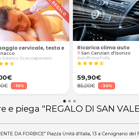
Ricarica clima auto
eia
i Terzo di Aquileia
ica, inglese, tedesco, spagnolo, latino o greco per rag
aggio cervicale, testa e viso + peeling corpo
San Canzian d'Isonzo
nacco
location_on
Autofficina Folla
 Estetico Scacciapensieri
star
star
star
star
star_half
tar
star
star_half
00€
59,90€
00€
85,00€
-10%
-30%
tore e piega "REGALO DI SAN VA
GENTE DA FORBICE" Piazza Unità d'Italia, 13 a Cervignano del Fr