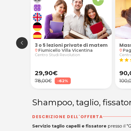
le cristalloterapia da Shakti - Manola Marin ad Aquil
o
 di 22€ o 45€ per la Lavanderia Self-Service I WASH d
3 o 5 lezioni private di matematica, fis
Mass
Fiumicello Villa Vicentina
Pag
location_on
location_on
 Wash
Centro Studi Revolution
Centro
star
star
s
29,90€
90,
78,00€
100,
-62%
Shampoo, taglio, fissa
DESCRIZIONE DELL'OFFERTA
Servizio taglio capelli e fissatore
presso il "