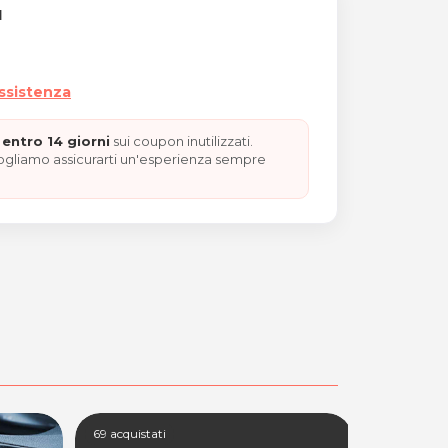
I
assistenza
entro 14 giorni
sui coupon inutilizzati.
vogliamo assicurarti un'esperienza sempre
 DI SAN VALENTINO"
69 acquistati
100+ acquis