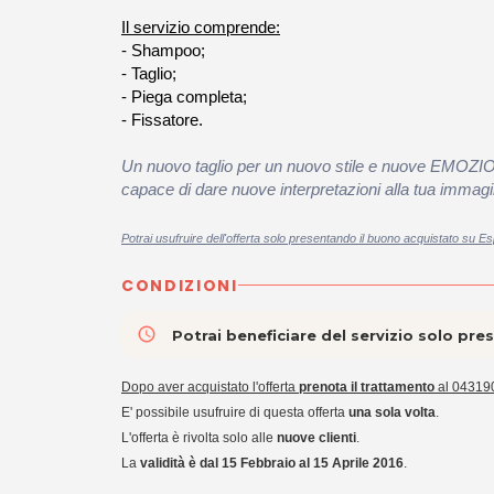
Il servizio comprende:
- Shampoo;
- Taglio;
- Piega completa;
- Fissatore.
Un nuovo taglio per un nuovo stile
e nuove EMOZI
capace di dare nuove interpretazioni alla tua immagi
Potrai usufruire dell'offerta solo presentando il buono acquistato su Es
CONDIZIONI
access_time
Potrai beneficiare del servizio solo pr
Dopo aver acquistato l'offerta
prenota il trattamento
al 04319
E' possibile usufruire di questa offerta
una sola volta
.
L'offerta è rivolta solo alle
nuove clienti
.
La
validità è dal 15 Febbraio al 15 Aprile 2016
.