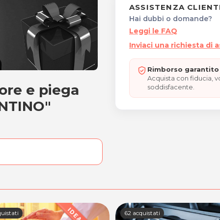
ASSISTENZA CLIENT
Hai dubbi o domande?
Leggi le FAQ
Inviaci una richiesta di 
Rimborso garantito 
Acquista con fiducia, 
tore e piega
issatore e piega "REGALO
soddisfacente.
NTINO"
uistati
62 acquistati