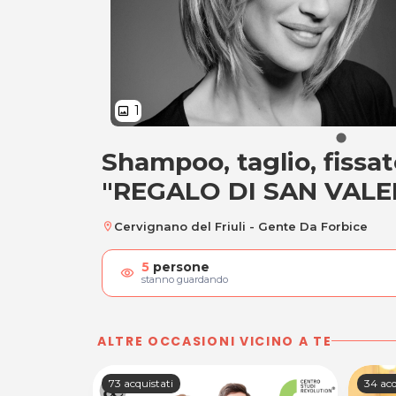
1
image
Shampoo, taglio, fissa
Shampoo, taglio, f
"REGALO DI SAN VALE
Cervignano del Friuli - Gente Da Forbice
location_on
5
persone
visibility
stanno guardando
ALTRE OCCASIONI VICINO A TE
73 acquistati
34 acq