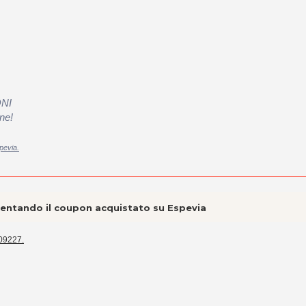
ONI
ne!
pevia.
esentando il coupon acquistato su Espevia
09227.