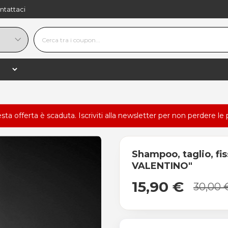
ntattaci
esta offerta è scaduta.
Iscriviti alla newsletter
per non perdere le 
Shampoo, taglio, fi
VALENTINO"
15,90 €
30,00 