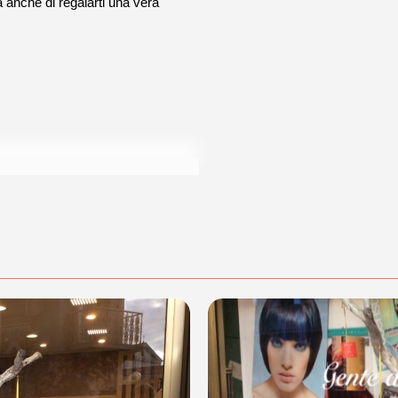
ma anche di regalarti una vera
di acquisto scrivi a