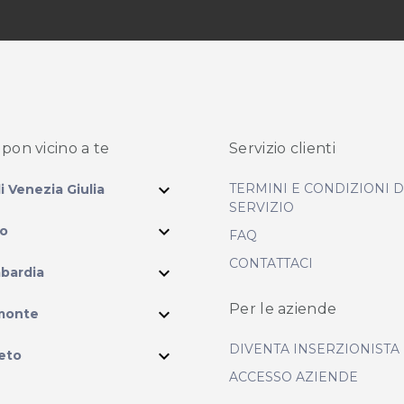
pon vicino
a te
Servizio clienti
expand_more
TERMINI E CONDIZIONI 
li Venezia Giulia
SERVIZIO
expand_more
io
FAQ
CONTATTACI
expand_more
bardia
ram
Per le aziende
expand_more
monte
DIVENTA INSERZIONISTA
expand_more
eto
ACCESSO AZIENDE