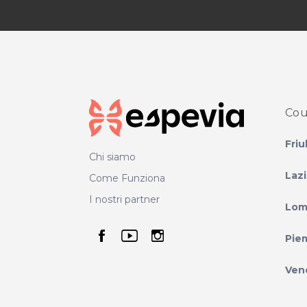
Cou
Friu
Chi siamo
Laz
Come Funziona
I nostri partner
Lom
seguici su facebook
seguici su youtube
seguici su instag
Pie
Ven