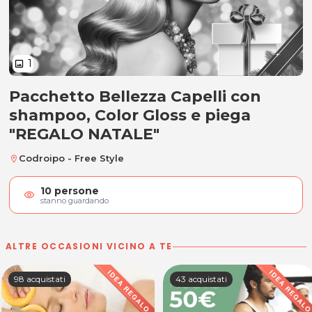
1
image
Pacchetto Bellezza Capelli con
Pacchetto Bellezza Capelli con s
shampoo, Color Gloss e piega
"REGALO NATALE"
Codroipo - Free Style
location_on
10
persone
visibility
stanno guardando
ALTRE OCCASIONI VICINO A TE
98 acquistati
43 acquistati