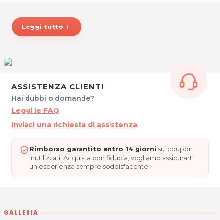
Mar-Mer: 10:30 - 19:00
Gio: 8:30 – 12:30 15:00 - 19:00
Leggi tutto
add
Ven: 8:30 - 18:00
Sab: 8:30 - 17:30
FREE STYLE
Via Italia,22
33033 Codroipo
ASSISTENZA CLIENTI
Tel. 0432905621
Hai dubbi o domande?
P.IVA 02748730302
Leggi le FAQ
Inviaci una richiesta di assistenza
Per ulteriori informazioni sull'offerta o sulle modalità di acquisto
posta@espevia.it
scrivi a
.
Rimborso garantito entro 14 giorni
sui coupon
inutilizzati. Acquista con fiducia, vogliamo assicurarti
un'esperienza sempre soddisfacente.
GALLERIA