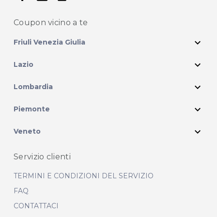
Coupon vicino
a te
expand_more
Friuli Venezia Giulia
expand_more
Lazio
expand_more
Lombardia
expand_more
Piemonte
expand_more
Veneto
Servizio clienti
TERMINI E CONDIZIONI DEL SERVIZIO
FAQ
CONTATTACI