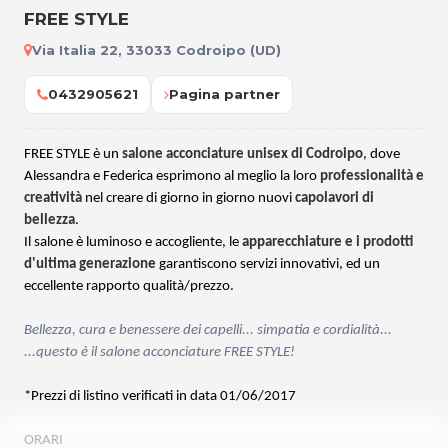
FREE STYLE
Via Italia 22, 33033 Codroipo (UD)
0432905621
Pagina partner
FREE STYLE è un
salone acconciature unisex di Codroipo
, dove
Alessandra e Federica esprimono al meglio la loro
professionalità e
creatività
nel creare di giorno in giorno nuovi
capolavori di
bellezza
.
Il salone è luminoso e accogliente, le
apparecchiature e i prodotti
d'ultima generazione
garantiscono servizi innovativi, ed un
eccellente rapporto qualità/prezzo.
Bellezza, cura e benessere dei capelli... simpatia e cordialità...
...questo è il salone acconciature FREE STYLE!
*Prezzi di listino verificati in data 01/06/2017
ORARI