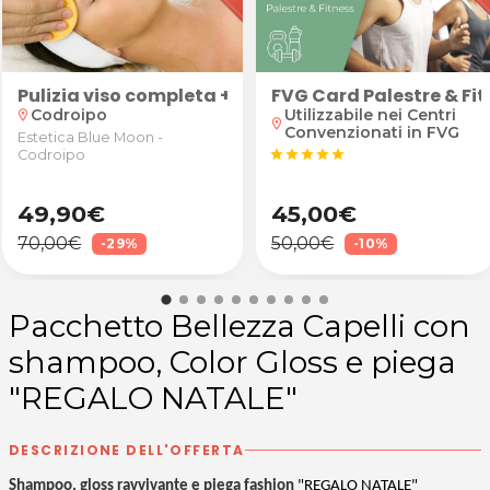
Pulizia viso completa + eventuale trattamento id
FVG Card Palestre & Fi
Codroipo
Utilizzabile nei Centri
location_on
location_on
Convenzionati in FVG
Estetica Blue Moon -
Codroipo
star
star
star
star
star
49,90€
45,00€
70,00€
50,00€
-29%
-10%
Pacchetto Bellezza Capelli con
shampoo, Color Gloss e piega
"REGALO NATALE"
DESCRIZIONE DELL'OFFERTA
Shampoo, gloss ravvivante e piega fashion
"REGALO NATALE"