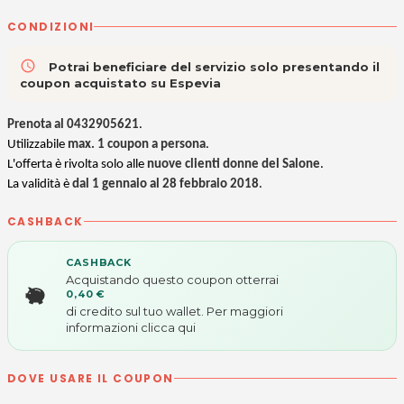
CONDIZIONI
access_time
Potrai beneficiare del servizio solo presentando il
coupon acquistato su Espevia
Prenota al 0432905621
.
Utilizzabile
max. 1 coupon a persona
.
L'offerta è rivolta solo alle
nuove clienti donne del Salone
.
La validità è
dal 1 gennaio al 28 febbraio 2018
.
CASHBACK
CASHBACK
Acquistando questo coupon otterrai
0,40 €
di credito sul tuo wallet. Per maggiori
informazioni
clicca qui
DOVE USARE IL COUPON