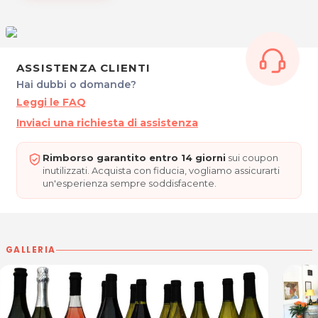
Lunedì,
Mercoledì e
Giovedì
: 17.30 - 22.30
Venerdì,
Sabato e Domenica
: 10.30 - 14.00 /
17.30 - 22.30
Chiuso il Martedì.
ASSISTENZA CLIENTI
AGRITURISMO LA CORTINE
Hai dubbi o domande?
Via Zompicchia, 9/2
Leggi le FAQ
33033 Rivolto di Codroipo (UD)
Inviaci una richiesta di assistenza
Tel. 0432906876
P.IVA 02511690303
Rimborso garantito entro 14 giorni
sui coupon
inutilizzati. Acquista con fiducia, vogliamo assicurarti
Per ulteriori informazioni sull'offerta o sulle modalità di acquisto
un'esperienza sempre soddisfacente.
.
posta@espevia.it
scrivi a
GALLERIA