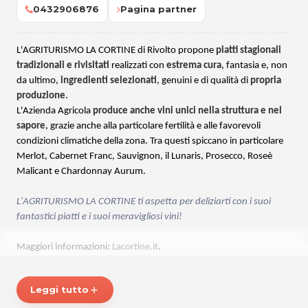
0432906876
Pagina partner
L'AGRITURISMO LA CORTINE di Rivolto propone
piatti stagionali
tradizionali e rivisitati
realizzati con
estrema cura
, fantasia e, non
da ultimo,
ingredienti selezionati
, genuini e di qualità di
propria
produzione
.
L'Azienda Agricola
produce anche vini unici nella struttura e nel
sapore
, grazie anche alla particolare fertilità e alle favorevoli
condizioni climatiche della zona. Tra questi spiccano in particolare
Merlot, Cabernet Franc, Sauvignon, il Lunaris, Prosecco, Roseè
Malicant e Chardonnay Aurum.
L'AGRITURISMO LA CORTINE ti aspetta per deliziarti con i suoi
fantastici piatti e i suoi meravigliosi vini!
Maggiori informazioni:
Lacortine.it
.
*Prezzi di listino verificati in data 09/09/2016.
Leggi tutto
add
ORARI