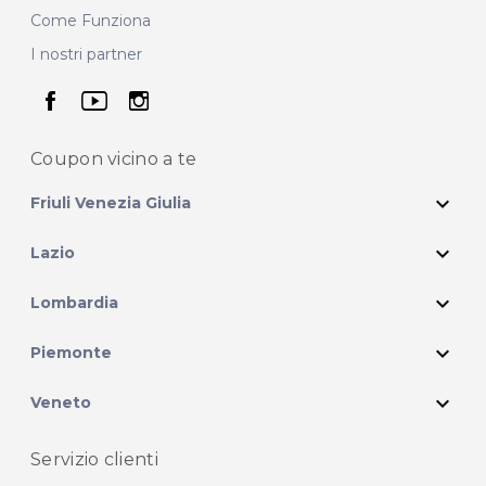
Come Funziona
I nostri partner
seguici su facebook
seguici su youtube
seguici su instagram
Coupon vicino
a te
expand_more
Friuli Venezia Giulia
expand_more
Lazio
expand_more
Lombardia
expand_more
Piemonte
expand_more
Veneto
Servizio clienti