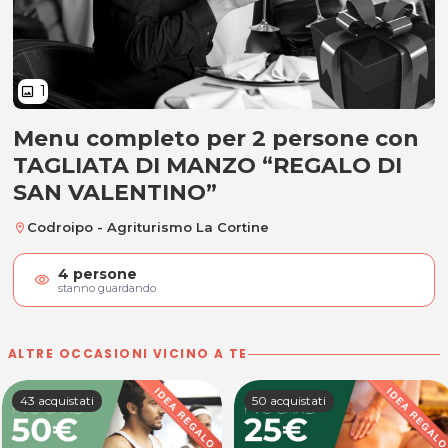
1
image
Menu completo per 2 persone con
Menu completo per 2 persone co
TAGLIATA DI MANZO “REGALO DI
SAN VALENTINO”
Codroipo - Agriturismo La Cortine
location_on
4
persone
visibility
stanno guardando
ALTRE OCCASIONI VICINO A TE
43 acquistati
50 acquistati