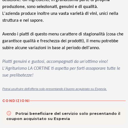
produzione
, sono
selezionati, genuini e di qualità
.
L'azienda produce inoltre una
vasta varietà di vini
, unici nella
struttura e nel sapore.
Avendo i piatti di questo menu carattere di stagionalità (cosa che
garantisce qualità e freschezza dei prodotti), il menu potrebbe
subire alcune variazioni in base al periodo dell'anno.
Piatti genuini e gustosi, accompagnati da un'ottimo vino!
L'Agriturismo LA CORTINE ti aspetta per farti assaporare tutte le
sue prelibatezze!
Potrai usufruire dell'offerta solo presentando il buono acquistato su Espevia.
CONDIZIONI
access_time
Potrai beneficiare del servizio solo presentando il
coupon acquistato su Espevia