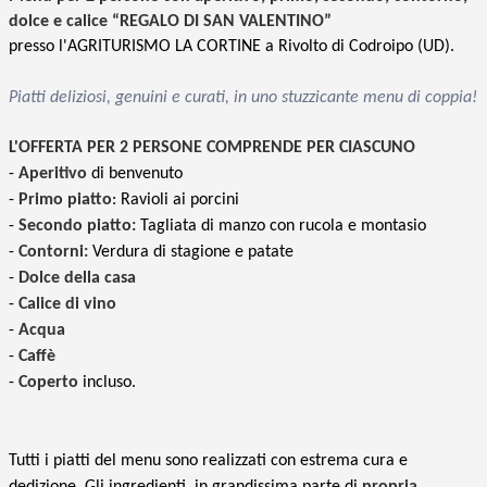
dolce e calice “REGALO DI SAN VALENTINO”
presso l'AGRITURISMO LA CORTINE a Rivolto di Codroipo (UD).
Piatti deliziosi, genuini e curati, in uno stuzzicante menu di coppia!
L'OFFERTA PER 2 PERSONE
COMPRENDE PER CIASCUNO
-
Aperitivo
di benvenuto
-
Primo piatto
: Ravioli ai porcini
-
Secondo piatto:
Tagliata di manzo con rucola e montasio
-
Contorni:
Verdura di stagione e patate
-
Dolce della casa
-
Calice di vino
-
Acqua
-
Caffè
-
Coperto
incluso.
Tutti i piatti del menu sono realizzati con estrema cura e
dedizione. Gli ingredienti, in grandissima parte di
propria