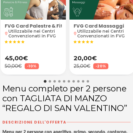
FVG Card Massaggi
FVG Card Palestre & Fitness
Utilizzabile nei Centri
Utilizzabile nei Centri
location_on
location_on
Convenzionati in FVG
Convenzionati in FVG
star
star
star
star
star
star
star
star
star
star
45,00€
20,00€
50,00€
25,00€
-10%
-20%
Menu completo per 2 persone
con TAGLIATA DI MANZO
“REGALO DI SAN VALENTINO”
DESCRIZIONE DELL'OFFERTA
Menu per 2 persone con aperitivo, primo, secondo, contorno,