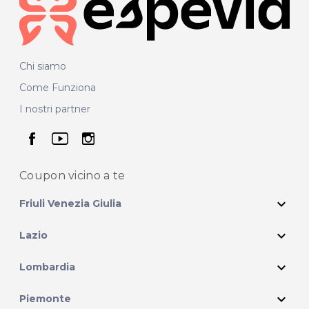
Chi siamo
Come Funziona
I nostri partner
seguici su facebook
seguici su youtube
seguici su instagram
Coupon vicino
a te
expand_more
Friuli Venezia Giulia
expand_more
Lazio
expand_more
Lombardia
expand_more
Piemonte