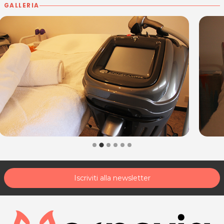
GALLERIA
Mercoledì: 9.00 - 19.00
Giovedì: 9.00 - 17.00
Venerdì 8.30 - 17.00
Sabato: 8.30 - 17.00
HAIR BEAUTY STUDIO
Via San Giovanni, 6
Moimacco (UD)
Tel 0432722371
P.IVA 01476020308
Per ulteriori informazioni sull'offerta o sulle modalità di
acquisto scrivi a
posta@espevia.it
.
Iscriviti alla newsletter