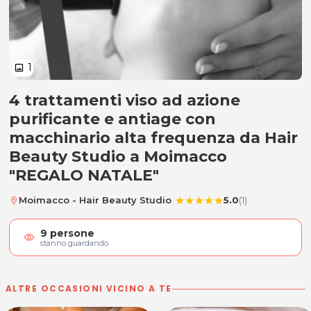
1
image
4 trattamenti viso ad azione
4 Sedute alta frequenza viso pur
purificante e antiage con
macchinario alta frequenza da Hair
Beauty Studio a Moimacco
"REGALO NATALE"
|
Moimacco - Hair Beauty Studio
5.0
(1)
location_on
star
star
star
star
star
9
persone
visibility
stanno guardando
ALTRE OCCASIONI VICINO A TE