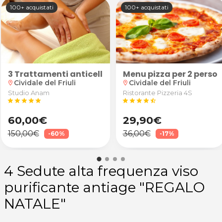
100+ acquistati
100+ acquistati
i principi della medicina tradizionale cinese presso l
3 Trattamenti anticellulite gambe e glutei
Menu pizza per 2 perso
Cividale del Friuli
Cividale del Friuli
location_on
location_on
Studio Anam
Ristorante Pizzeria 4S
star
star
star
star
star
star
star
star
star
star_half
60,00€
29,90€
150,00€
36,00€
-60%
-17%
4 Sedute alta frequenza viso
purificante antiage "REGALO
NATALE"