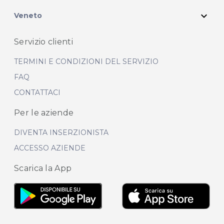
expand_more
Veneto
Servizio clienti
TERMINI E CONDIZIONI DEL SERVIZIO
FAQ
CONTATTACI
Per le aziende
DIVENTA INSERZIONISTA
ACCESSO AZIENDE
Scarica la App