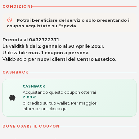
CONDIZIONI
access_time
Potrai beneficiare del servizio solo presentando il
coupon acquistato su Espevia
Prenota al 0432722371
.
La validità è
dal 2 gennaio al 30 Aprile 2021
.
Utilizzabile
max. 1 coupon a persona
.
Valido solo per
nuovi clienti del Centro Estetico.
CASHBACK
CASHBACK
Acquistando questo coupon otterrai
2,00 €
di credito sul tuo wallet. Per maggiori
informazioni
clicca qui
DOVE USARE IL COUPON