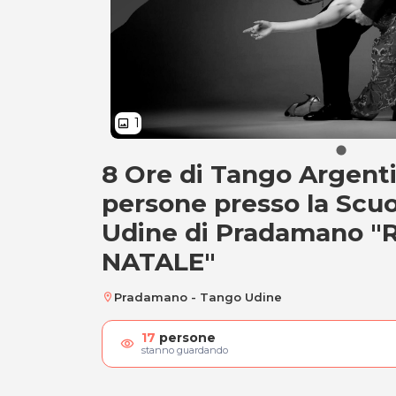
1
image
8 Ore di Tango Argenti
8 Ore di Tango Arg
persone presso la Scu
Udine di Pradamano 
NATALE"
Pradamano - Tango Udine
location_on
17
persone
visibility
stanno guardando