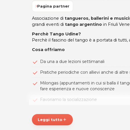
Pagina partner
Associazione di
tangueros, ballerini e musici
grandi eventi di
tango argentino
in Friuli Vene
Perchè Tango Udine?
Perchè il fascino del tango è a portata di tutti,
Cosa offriamo
Da una a due lezioni settimanali
Pratiche periodiche con allievi anche di altre
Milongas (appuntamenti in cui si balla il tang
fare esperienza e nuove conoscenze
Favoriamo la socializzazione
Lezioni private
Leggi tutto
add
Diversi livelli di apprendimento