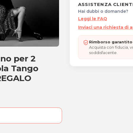
ASSISTENZA CLIENT
Hai dubbi o domande?
Leggi le FAQ
Inviaci una richiesta di 
Rimborso garantito 
Acquista con fiducia, 
soddisfacente.
no per 2
entino per 2 Persone "RE
ola Tango
"REGALO