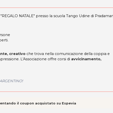
e
"REGALO NATALE" presso la scuola Tango Udine di Pradama
rsone
perti.
nte, creativo
che trova nella comunicazione della coppia e
spressione. L'Associazione offre corsi di
avvicinamento,
O ARGENTINO!
esentando il coupon acquistato su Espevia