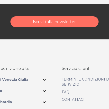
Iscriviti alla newsletter
pon vicino
a te
Servizio clienti
expand_more
TERMINI E CONDIZIONI 
li Venezia Giulia
SERVIZIO
expand_more
io
FAQ
CONTATTACI
expand_more
bardia