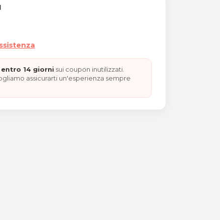
I
assistenza
entro 14 giorni
sui coupon inutilizzati.
vogliamo assicurarti un'esperienza sempre
GALO NATALE"