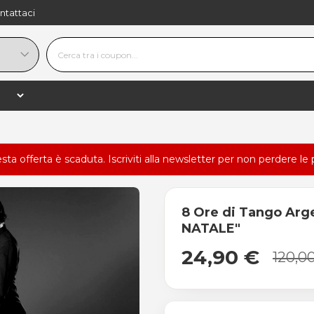
ntattaci
esta offerta è scaduta.
Iscriviti alla newsletter
per non perdere le 
8 Ore di Tango Arg
NATALE"
24,90 €
120,0