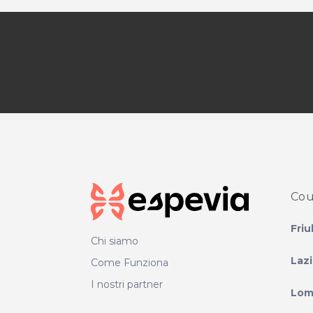
Cou
Friu
Chi siamo
Laz
Come Funziona
I nostri partner
Lom