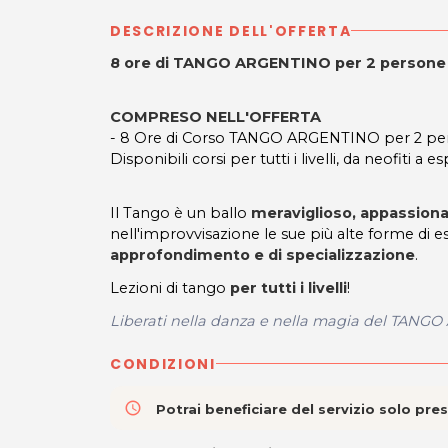
DESCRIZIONE DELL'OFFERTA
8 ore di TANGO ARGENTINO per 2 person
COMPRESO NELL'OFFERTA
- 8 Ore di Corso TANGO ARGENTINO per 2 pe
Disponibili corsi per tutti i livelli, da neofiti a es
Il Tango è un ballo
meraviglioso, appassiona
nell'improvvisazione le sue più alte forme di e
approfondimento e di specializzazione
.
Lezioni di tango
per tutti i livelli
!
Liberati nella danza e nella magia del TANG
CONDIZIONI
access_time
Potrai beneficiare del servizio solo pr