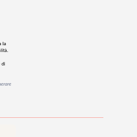
 la
ità.
 di
nerare