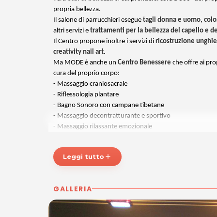
propria bellezza.
Il salone di parrucchieri esegue
tagli donna e uomo
,
colo
altri servizi e
trattamenti per la bellezza del capello e d
Il Centro propone inoltre i servizi di
ricostruzione unghie
creativity nail art
.
Ma MODE è anche un
Centro Benessere
che offre ai prop
cura del proprio corpo:
- Massaggio craniosacrale
- Riflessologia plantare
- Bagno Sonoro con campane tibetane
- Massaggio decontratturante e sportivo
- Massaggio rilassante emozionale
- Linfodrenaggio
- Shiatsu
Leggi tutto
add
- Reiki
- Epilazione
- Pulizia e trattamenti viso
GALLERIA
- Trattamenti corpo
Il centro utilizza prodotti italiani della linea "Dust Diamo