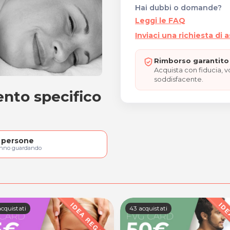
Hai dubbi o domande?
Leggi le FAQ
Inviaci una richiesta di 
Rimborso garantito 
Acquista con fiducia, 
soddisfacente.
ento specifico
tamento specifico
persone
anno guardando
cquistati
43 acquistati