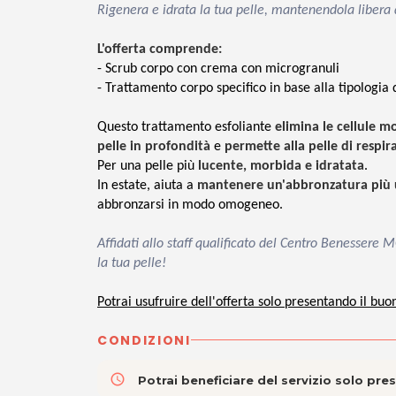
Rigenera e idrata la tua pelle, mantenendola libera 
L'offerta comprende:
-
Scrub corpo con
crema con microgranuli
- Trattamento corpo specifico in base alla tipologia 
Questo trattamento esfoliante
elimina le cellule m
pelle in profondità
e
permette alla pelle di respir
Per una pelle più
lucente, morbida e idratata
.
In estate, aiuta a
mantenere un'abbronzatura più
abbronzarsi in modo omogeneo.
Affidati allo staff qualificato del Centro Benessere
la tua pelle!
Potrai usufruire dell'offerta solo presentando il buo
CONDIZIONI
access_time
Potrai beneficiare del servizio solo pr