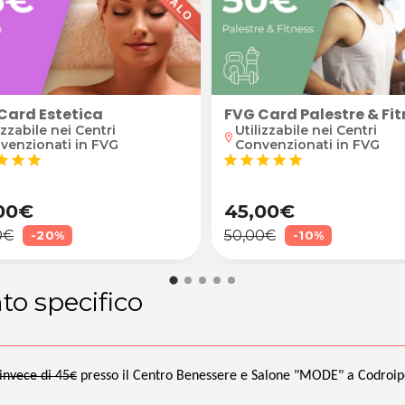
Card Estetica
FVG Card Palestre & Fi
izzabile nei Centri
Utilizzabile nei Centri
location_on
venzionati in FVG
Convenzionati in FVG
tar
star
star
star
star
star
star
star
00€
45,00€
0€
50,00€
-20%
-10%
to specifico
invece di 45€
presso il Centro Benessere e Salone "MODE" a Codroip