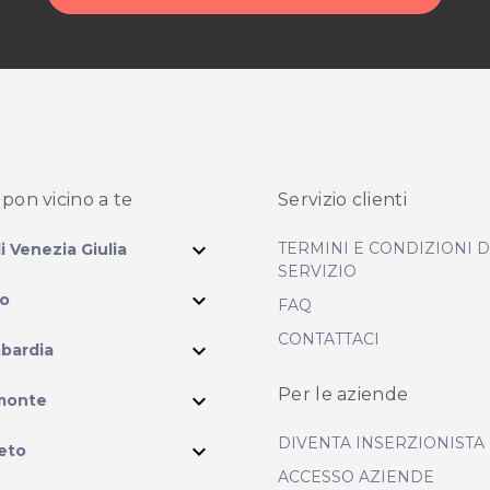
posta@espevia.it
cquisto scrivi a
pon vicino
a te
Servizio clienti
expand_more
TERMINI E CONDIZIONI 
li Venezia Giulia
SERVIZIO
expand_more
io
FAQ
CONTATTACI
expand_more
bardia
ram
Per le aziende
expand_more
monte
DIVENTA INSERZIONISTA
expand_more
eto
ACCESSO AZIENDE