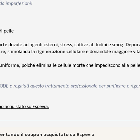
da imperfezioni!
di pelle
orte
dovute ad agenti esterni, stress, cattive abitudini e smog.
Depura
are,
stimolando la
rigenerazione cellulare
e donandole maggiore vital
 uniforme
, poiché elimina le cellule morte che impediscono alla pelle
 MODE e regalati questo trattamento professionale per purificare e rige
no acquistato su Espevia.
esentando il coupon acquistato su Espevia