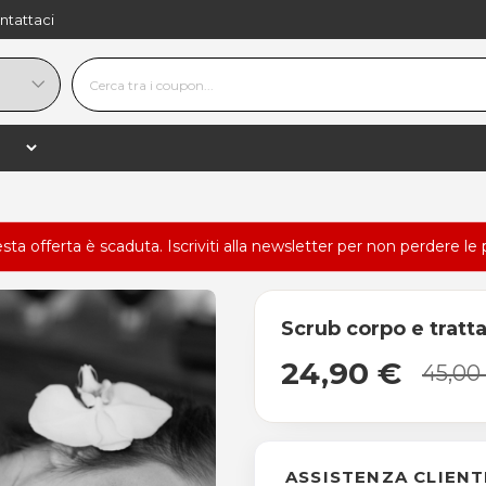
ntattaci
esta offerta è scaduta.
Iscriviti alla newsletter
per non perdere le 
Scrub corpo e tratt
24,90 €
45,00
ASSISTENZA CLIENT