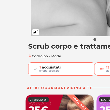
1
image
Scrub corpo e trattam
Scrub corpo e trat
Codroipo - Mode
location_on
1
acquistati
13
visibility
offerta popolare
st
ALTRE OCCASIONI VICINO A TE
71 acquistati
100+ a