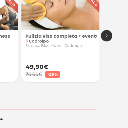
tness
FVG Card
Pulizia viso completa + eventuale tratta
Utilizza
Codroipo
location_on
location_on
Convenz
Estetica Blue Moon - Codroipo
star
star
star
star
49,90€
45,00
70,00€
50,00€
-29%
o.