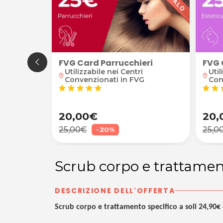
FVG Card Parrucchieri
FVG 
+ smalto semipermanente
Utilizzabile nei Centri
Util
location_on
location_on
Convenzionati in FVG
Con
oipo
star
star
star
star
star
star
star
s
20,00€
20,
25,00€
25,0
-20%
Scrub corpo e trattamen
DESCRIZIONE DELL'OFFERTA
Scrub corpo e trattamento specifico a soli 24,90€