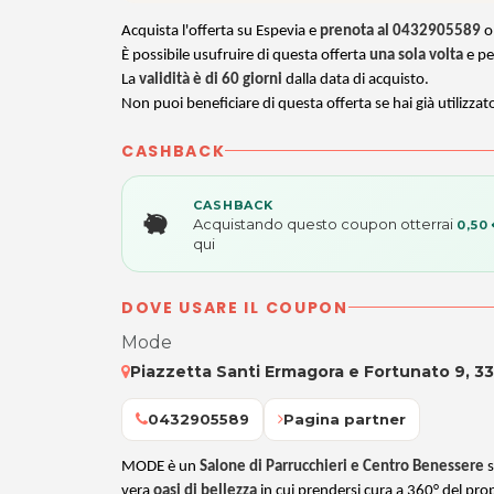
Acquista l'offerta su Espevia e
prenota al 0432905589
o
È possibile usufruire di questa offerta
una sola volta
e pe
La
validità è di 60 giorni
dalla data di acquisto.
Non puoi beneficiare di questa offerta se hai già utilizzat
CASHBACK
CASHBACK
Acquistando questo coupon otterrai
0,50
qui
DOVE USARE IL COUPON
Mode
Piazzetta Santi Ermagora e Fortunato 9, 3
0432905589
Pagina partner
MODE è un
Salone di Parrucchieri e Centro Benessere
s
vera
oasi di bellezza
in cui prendersi cura a 360° del propr