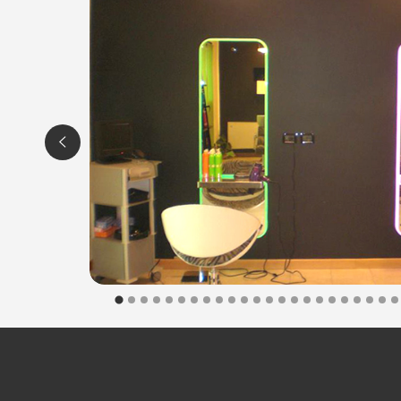
integralmente formulata a base di
cellule staminali vege
Evadi dalla routine quotidiana e concediti momenti di b
Uno staff qualificato e professionale ti aspetta per prend
ORARI
Lunedì: 15.00 - 19.00
Martedì:
9.00 - 13.00 / 15.00 - 19.00
Mercoledì: 14.00 - 20.00
Giovedì:
9.00 - 13.00 / 15.00 - 19.00
Venerdì:
9.00 - 19.00
Sabato: 9.00 - 13.00
MODE - Spa Wellness e Centro Benessere
Piazzetta Santi Ermagora e Fortunato, 9
33033 Codroipo (UD)
Tel. 0432905589
Cel. 3450624296
P.IVA 02707440307