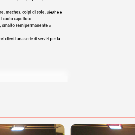
re
,
meches
,
colpi di sole
, pieghe e
el cuoio capelluto
.
,
smalto semipermanente
e
ri clienti una serie di servizi per la
nd", una linea per corpo e capelli