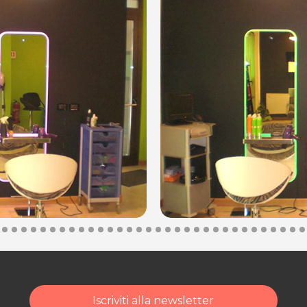
tali
.
enessere, bellezza e relax da MODE.
ersi cura di te e della tua bellezza!
Iscriviti alla newsletter