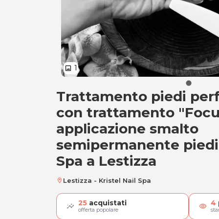
1
image
Trattamento piedi perf
Trattamento "Focu
con trattamento "Focus
applicazione smalto
semipermanente piedi d
Spa a Lestizza
Lestizza - Kristel Nail Spa
location_on
25
acquistati
4
visibility
offerta popolare
st