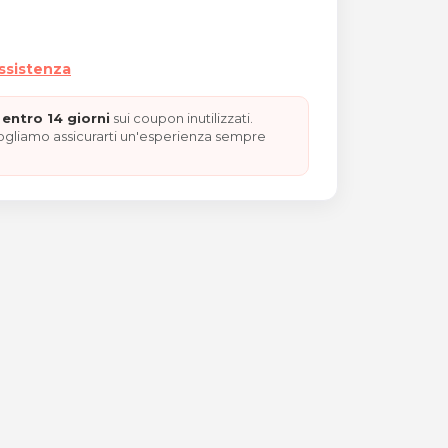
assistenza
entro 14 giorni
sui coupon inutilizzati.
vogliamo assicurarti un'esperienza sempre
ermanente