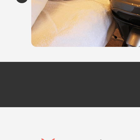
Giovedì: 9.00 - 17.00
Venerdì 8.30 - 17.00
Sabato: 8.30 - 17.00
HAIR BEAUTY STUDIO
Via San Giovanni, 6
Moimacco (UD)
Tel 0432722371
P.IVA 01476020308
Per ulteriori informazioni sull'offerta o sulle mo
a
posta@espevia.it
.