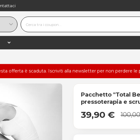
ntattaci
esta offerta è scaduta.
Iscriviti alla newsletter
per non perdere le 
Pacchetto "Total Be
pressoterapia e scr
39,90 €
100,0