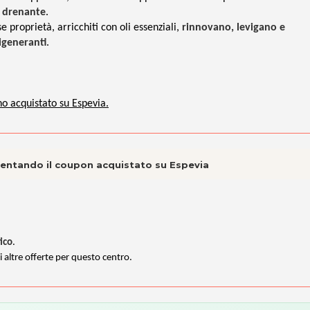
e drenante
.
e proprietà, arricchiti con oli essenziali,
rinnovano, levigano e
rigeneranti
.
no acquistato su Espevia.
esentando il coupon acquistato su Espevia
ico
.
i altre offerte per questo centro.