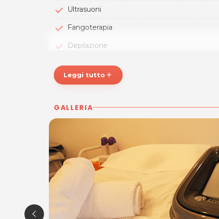
Ultrasuoni
Fangoterapia
Depilazione
Ricostruzione e Decorazione Unghie
Leggi tutto
add
Lampade
Trattamenti viso anche con Laser
GALLERIA
Il centro utilizza esclusivamente
prodotti di a
competente e costantemente aggiornato
trattamenti specifici e mirati
in base alle esi
La bellezza non è altro che una promessa di feli
professionalità HAIR BEAUTY STUDIO per sentir
ORARI
Lunedì: 9.00 - 17.00
Martedì: chiuso
Mercoledì: 9.00 - 19.00