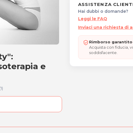
ASSISTENZA CLIENT
Hai dubbi o domande?
Leggi le FAQ
Inviaci una richiesta di 
Rimborso garantito 
Acquista con fiducia, 
soddisfacente.
y":
eauty": trattamento viso,
soterapia e
(1)