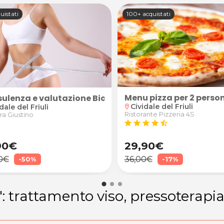
uistati
100+ acquistati
Menu pizza per 2 perso
utei
ulenza e valutazione Biohacking
Cividale del Friuli
dale del Friuli
location_on
Ristorante Pizzeria 4S
a Giustino
star
star
star
star
star_half
90€
29,90€
0€
36,00€
-50%
-17%
: trattamento viso, pressoterapi