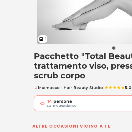
1
image
Pacchetto "Total Beaut
Pacchetto "Total B
trattamento viso, pres
scrub corpo
|
Moimacco - Hair Beauty Studio
5.0
location_on
star
star
star
star
star
14
persone
visibility
stanno guardando
ALTRE OCCASIONI VICINO A TE