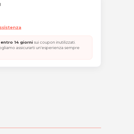
I
assistenza
entro 14 giorni
sui coupon inutilizzati.
vogliamo assicurarti un'esperienza sempre
 pressoterapia e scrub co