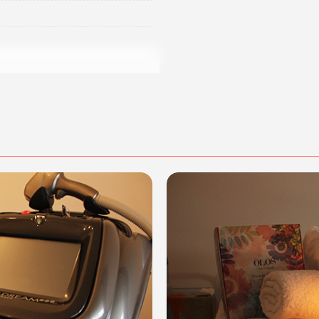
ltissima qualità
e lo
staff,
, esegue con cura e maestria
genze dei propri Clienti.
cità. Affidati alla
ti bella più che mai!