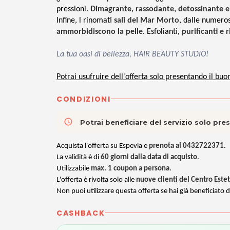
pressioni.
Dimagrante, rassodante, detossinante 
Infine,
l rinomati
sali del Mar Morto
, dalle numeros
ammorbidiscono la pelle
. Esfolianti,
purificanti e 
La tua oasi di bellezza, HAIR BEAUTY STUDIO!
Potrai usufruire dell'offerta solo presentando il buo
CONDIZIONI
access_time
Potrai beneficiare del servizio solo pr
Acquista l'offerta su Espevia e
prenota al 0432722371
.
La validità è di
60 giorni
dalla data di acquisto
.
Utilizzabile
max. 1 coupon a persona
.
L'offerta è rivolta solo alle
nuove clienti del Centro Estet
Non puoi utilizzare questa offerta se hai già beneficiato d
CASHBACK