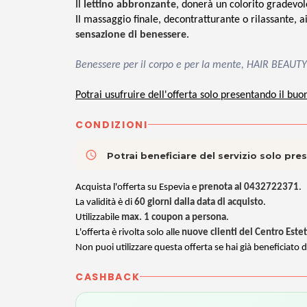
Il
lettino abbronzante
, donerà un colorito gradevole
Il massaggio finale, decontratturante o rilassante, a
sensazione di benessere
.
Benessere per il corpo e per la mente, HAIR BEAUTY
Potrai usufruire dell'offerta solo presentando il buo
CONDIZIONI
access_time
Potrai beneficiare del servizio solo pr
Acquista l'offerta su Espevia e
prenota al 0432722371
.
La validità è di
60 giorni
dalla data di acquisto
.
Utilizzabile
max. 1 coupon a persona
.
L'offerta è rivolta solo alle
nuove clienti del Centro Estet
Non puoi utilizzare questa offerta se hai già beneficiato d
CASHBACK