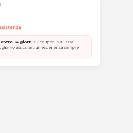
I
assistenza
entro 14 giorni
sui coupon inutilizzati.
vogliamo assicurarti un'esperienza sempre
nicure, pedicure, lampada