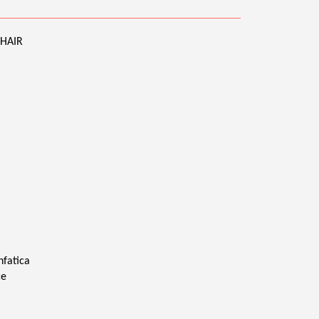
 HAIR
nfatica
ce