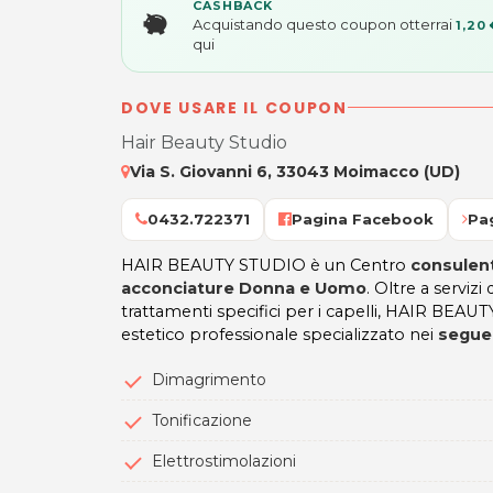
CASHBACK
Acquistando questo coupon otterrai
1,20 
qui
DOVE USARE IL COUPON
Hair Beauty Studio
Via S. Giovanni 6, 33043 Moimacco (UD)
0432.722371
Pagina Facebook
Pa
HAIR BEAUTY STUDIO è un Centro
consulent
acconciature Donna e Uomo
. Oltre a servizi 
trattamenti specifici per i capelli, HAIR BEA
estetico professionale specializzato nei
seguen
Dimagrimento
Tonificazione
Elettrostimolazioni