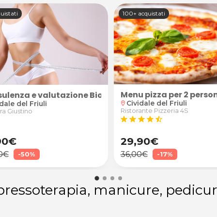
uistati
100+ acquistati
Menu pizza per 2 perso
utei
ulenza e valutazione Biohacking
Cividale del Friuli
dale del Friuli
location_on
Ristorante Pizzeria 4S
a Giustino
star
star
star
star
star_half
90€
29,90€
0€
36,00€
-50%
-17%
 pressoterapia, manicure, pedicu