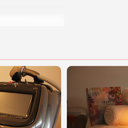
ltissima qualità
e lo
staff,
, esegue con cura e maestria
genze dei propri Clienti.
cità. Affidati alla
ti bella più che mai!