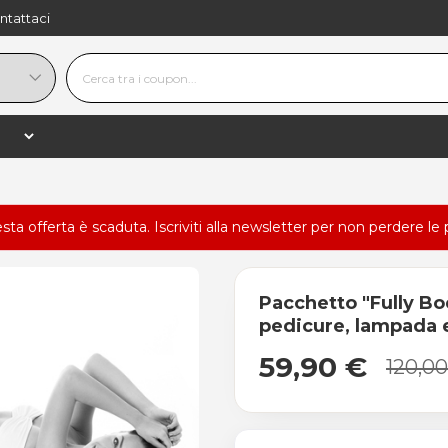
ntattaci
esta offerta è scaduta.
Iscriviti alla newsletter
per non perdere le 
Pacchetto "Fully Bo
pedicure, lampada
59,90 €
120,0