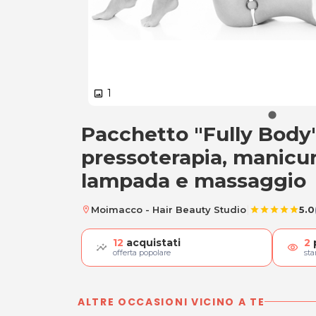
1
image
Pacchetto "Fully Body"
Pacchetto "Fully 
pressoterapia, manicur
lampada e massaggio
|
Moimacco - Hair Beauty Studio
5.0
location_on
star
star
star
star
star
12
acquistati
2
visibility
offerta popolare
st
ALTRE OCCASIONI VICINO A TE