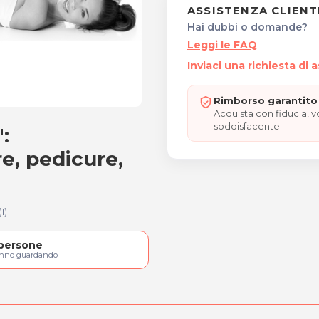
ASSISTENZA CLIENT
Hai dubbi o domande?
Leggi le FAQ
Inviaci una richiesta di 
Rimborso garantito 
Acquista con fiducia, 
soddisfacente.
:
Body": pressoterapia, ma
e, pedicure,
(1)
persone
anno guardando