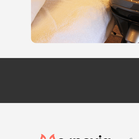
Venerdì 8.30 - 17.00
Sabato: 8.30 - 17.00
HAIR BEAUTY STUDIO
Via San Giovanni, 6
Moimacco (UD)
Tel 0432722371
P.IVA 01476020308
Per ulteriori informazioni sull'offerta o sulle mo
a
posta@espevia.it
.