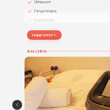
Ultrasuoni
Fangoterapia
Depilazione
Ricostruzione e Decorazione Unghie
Leggi tutto
add
Lampade
Trattamenti viso anche con Laser
GALLERIA
Il centro utilizza esclusivamente
prodotti di a
competente e costantemente aggiornato
trattamenti specifici e mirati
in base alle esi
La bellezza non è altro che una promessa di feli
professionalità HAIR BEAUTY STUDIO per sentir
ORARI
Lunedì: 9.00 - 17.00
Martedì: chiuso
Mercoledì: 9.00 - 19.00
Giovedì: 9.00 - 17.00