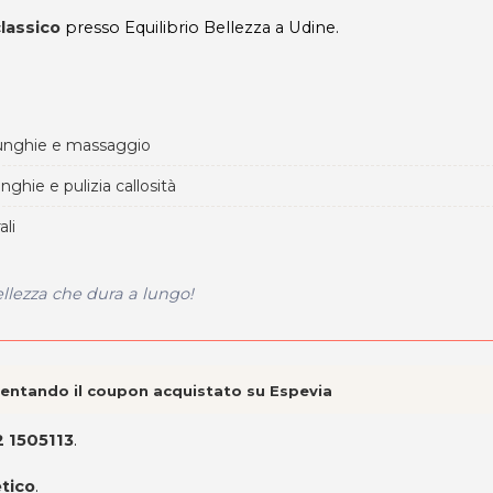
classico
presso Equilibrio Bellezza a Udine.
o unghie e massaggio
nghie e pulizia callosità
ali
bellezza che dura a lungo!
esentando il coupon acquistato su Espevia
 1505113
.
etico
.