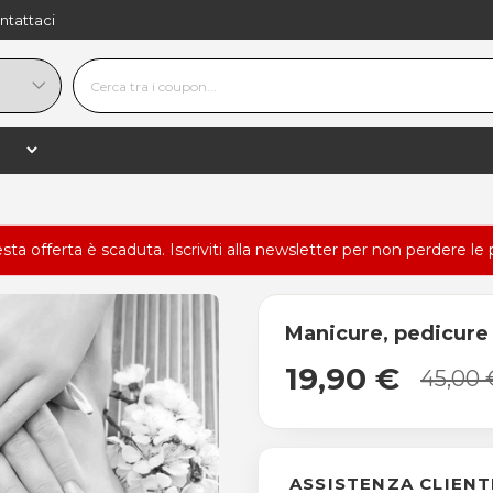
ntattaci
esta offerta è scaduta.
Iscriviti alla newsletter
per non perdere le 
Manicure, pedicure
19,90 €
45,00 
ASSISTENZA CLIENT