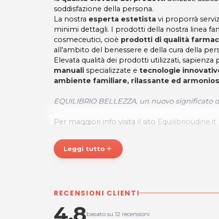
soddisfazione della persona.
La nostra
esperta estetista
vi proporrà servizi
minimi dettagli. I prodotti della nostra linea fa
cosmeceutici, cioè
prodotti di qualità farmac
all'ambito del benessere e della cura della per
Elevata qualità dei prodotti utilizzati, sapienza
manuali
specializzate e
tecnologie innovativ
ambiente familiare, rilassante ed armonio
EQUILIBRIO BELLEZZA, un nuovo significato di
Per maggiori info visita il sito
Equilibrioudine.it
*Prezzi di listino verificati in data 26/02/2018
Leggi tutto
add
ORARI
Lun 12.00-20.00
Mar 09.00-17.00
RECENSIONI CLIENTI
Mer 12.00-20.00
Giov 09.00-17.00
4,8
Ven 11.00-19.00
basato su 12 recensioni