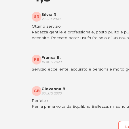
EQUILIBRIO BELLEZZA
Silvia R.
Via Pozzuolo 157
SR
29 SET 2020
33100 Udine
Ottimo servizio
Tel. 0432 1505113
Ragazza gentile e professionale, posto pulito e p
P.IVA 02898110305
eccepire. Peccato poter usufruire solo di un coup
Per ulteriori informazioni sull'offerta o sulle mo
a
posta@espevia.it
.
Franca B.
FB
10 AGO 2020
Servizio eccellente, accurato e personale molto ge
Giovanna B.
GB
20 LUG 2020
Perfetto
Per la prima volta da Equilibrio Bellezza, mi sono tr
L