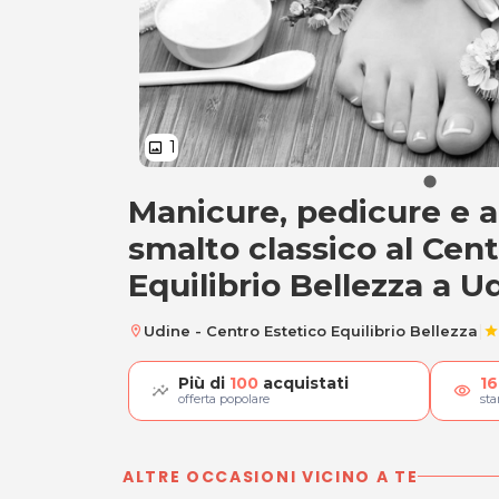
1
image
Manicure, pedicure e a
Manicure, pedicur
smalto classico al Cent
Equilibrio Bellezza a U
|
Udine - Centro Estetico Equilibrio Bellezza
location_on
star
Più di
100
acquistati
16
visibility
offerta popolare
st
ALTRE OCCASIONI VICINO A TE