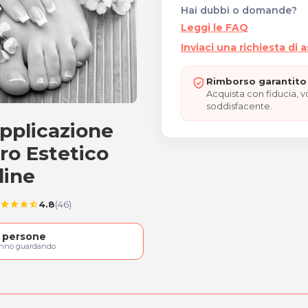
Hai dubbi o domande?
Leggi le FAQ
Inviaci una richiesta di 
Rimborso garantito 
Acquista con fiducia, 
soddisfacente.
pplicazione
e e smalto
ro Estetico
dine
4.8
(46)
star
star
star
star_half
persone
anno guardando