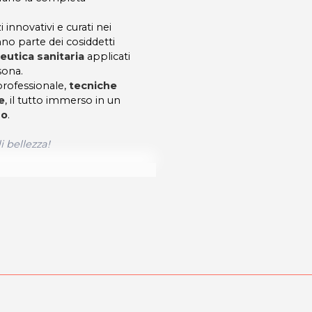
 innovativi e curati nei
nno parte dei cosiddetti
eutica sanitaria
applicati
sona.
 professionale,
tecniche
e
, il tutto immerso in un
so
.
 bellezza
!