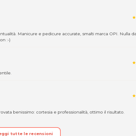
star
untualità. Manicure e pedicure accurate, smalti marca OPI. Nulla d
on :-)
dalità di acquisto scrivi
star
ntile.
star
ovata benissimo: cortesia e professionalità, ottimo il risultato.
eggi tutte le recensioni