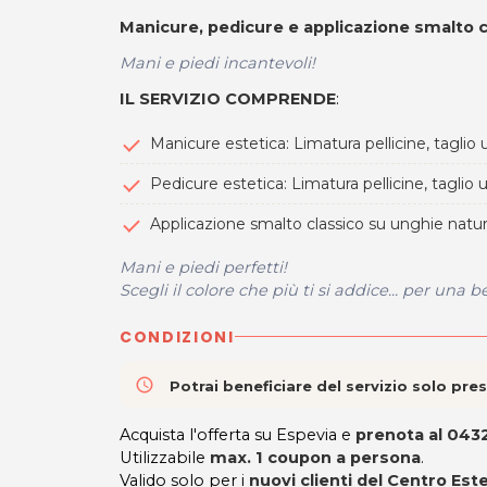
Manicure, pedicure e applicazione smalto 
Mani e piedi incantevoli!
IL SERVIZIO COMPRENDE
:
Manicure estetica: Limatura pellicine, tagli
Pedicure estetica: Limatura pellicine, taglio u
Applicazione smalto classico su unghie natur
Mani e piedi perfetti!
Scegli il colore che più ti si addice... per una 
CONDIZIONI
access_time
Potrai beneficiare del servizio solo pr
Acquista l'offerta su Espevia e
prenota al
0432
Utilizzabile
max. 1 coupon a persona
.
Valido solo per i
nuovi clienti del Centro Est