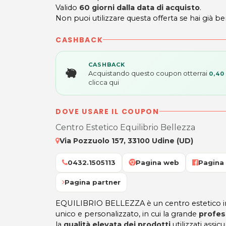
Valido
60 giorni dalla data di acquisto
.
Non puoi utilizzare questa offerta se hai già be
CASHBACK
CASHBACK
Acquistando questo coupon otterrai
0,40
clicca qui
DOVE USARE IL COUPON
Centro Estetico Equilibrio Bellezza
Via Pozzuolo 157, 33100 Udine (UD)
0432.1505113
Pagina web
Pagina
Pagina partner
EQUILIBRIO BELLEZZA è un centro estetico in g
unico e personalizzato, in cui la grande
profes
la
qualità elevata dei prodotti
utilizzati assi