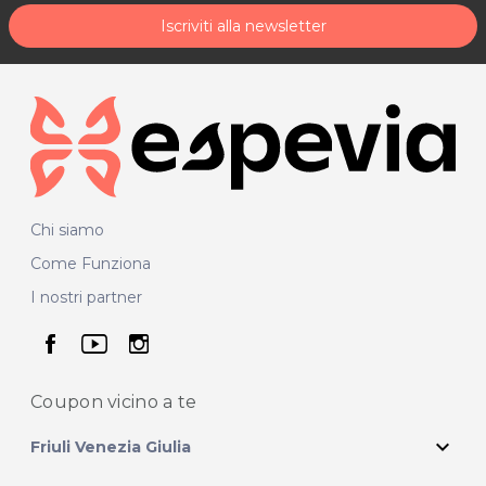
Iscriviti alla newsletter
Chi siamo
Come Funziona
I nostri partner
seguici su facebook
seguici su youtube
seguici su instagram
Coupon vicino
a te
expand_more
Friuli Venezia Giulia