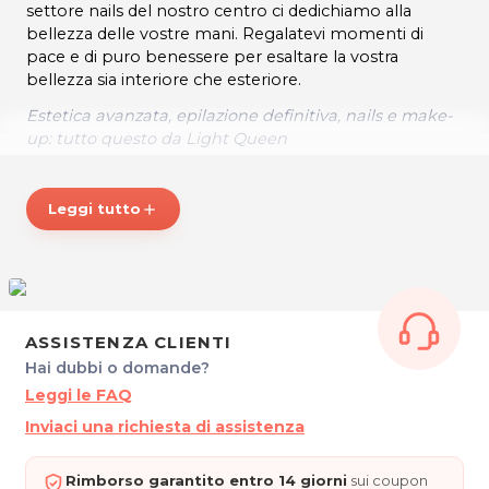
settore nails del nostro centro ci dedichiamo alla
bellezza delle vostre mani. Regalatevi momenti di
pace e di puro benessere per esaltare la vostra
bellezza sia interiore che esteriore.
Estetica avanzata, epilazione definitiva, nails e make-
up: tutto questo da Light Queen
ORARI
Lunedì: 14:00 – 18:00
Leggi tutto
add
Martedì: 9:30 – 18:00
Mercoledì: 12:00 – 20:00
Dal Giovedì al Venerdì: 9.30 – 18.00
Sabato: 9.30 – 13.00
Domenica: chiuso
Su appuntamento
ASSISTENZA CLIENTI
Hai dubbi o domande?
* Prezzi di listino verificati in data 08/10/2019
Leggi le FAQ
LIGHT QUEEN
Inviaci una richiesta di assistenza
Via Aquileia, 11/2 (Galleria Ariston)
33100 Udine
P.IVA 02695800306
Rimborso garantito entro 14 giorni
sui coupon