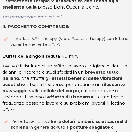
Trattamento terapia Vibroacustica con tecnologia
snellente Ga.ia
presso Light Queen a Udine.
Un trattamento innovativo!
IL PACCHETTO COMPRENDE:
1 Seduta VAT Therapy (Vibro Acustic Therapy) con lettino
vibrante snellente GA.IA
Durata della singola seduta: 40 min.
GA.IA
è il risultato di un raffinato lavoro artigianale, dettato
da anni di ricerche e studi sfociati in un
brevetto tutto
italiano
, che sfrutta gli
effetti benefici delle vibrazioni
acustiche
a bassa frequenza per produrre un
rilassante
massaggio sulle cellule del corpo
, dall’interno verso
l’esterno attraverso l’
effetto di risonanza
. Le molteplici
frequenze possono lavorare su problemi diversi. Il lettino
GA.IA:
Perfetto per chi soffre di
dolori lombari, sciatica, mal di
schiena
in genere dovuto a
posture sbagliate
o