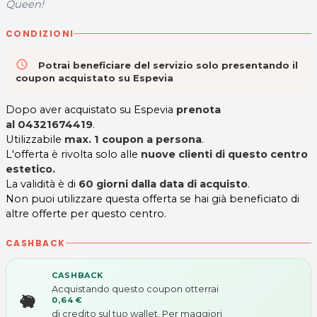
Queen!
CONDIZIONI
access_time
Potrai beneficiare del servizio solo presentando il
coupon acquistato su Espevia
Dopo aver acquistato su Espevia
prenota
al 04321674419
.
Utilizzabile
max. 1 coupon a persona
.
L'offerta è rivolta solo alle
nuove clienti di questo centro
estetico.
La validità è di
60 giorni dalla data di acquisto
.
Non puoi utilizzare questa offerta se hai già beneficiato di
altre offerte per questo centro.
CASHBACK
CASHBACK
Acquistando questo coupon otterrai
0,64 €
di credito sul tuo wallet. Per maggiori