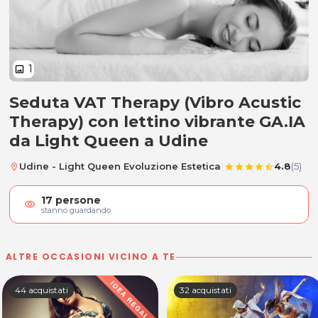
1
image
Seduta VAT Therapy (Vibro Acustic
Trattamento terapia Vibroacustic
Therapy) con lettino vibrante GA.IA
da Light Queen a Udine
|
Udine - Light Queen Evoluzione Estetica
4.8
(5)
location_on
star
star
star
star
star_half
17
persone
visibility
stanno guardando
ALTRE OCCASIONI VICINO A TE
44 acquistati
32 acquistati