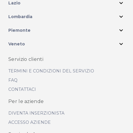
expand_more
Lazio
expand_more
Lombardia
expand_more
Piemonte
expand_more
Veneto
Servizio clienti
TERMINI E CONDIZIONI DEL SERVIZIO
FAQ
CONTATTACI
Per le aziende
DIVENTA INSERZIONISTA
ACCESSO AZIENDE