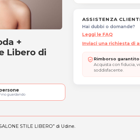
ASSISTENZA CLIENT
Hai dubbi o domande?
Leggi le FAQ
oda +
he moda e 5 shampoo
Inviaci una richiesta di 
e Libero di
Rimborso garantito 
Acquista con fiducia, 
soddisfacente.
persone
anno guardando
 "SALONE STILE LIBERO” di Udine.