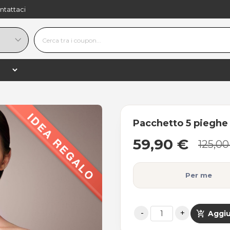
ntattaci
59,90 €
−
+
shopping_
125,00 €
−52%
Pacchetto 5 piegh
59,90 €
125,00
Per me
shopping_cart_checkout
Aggiu