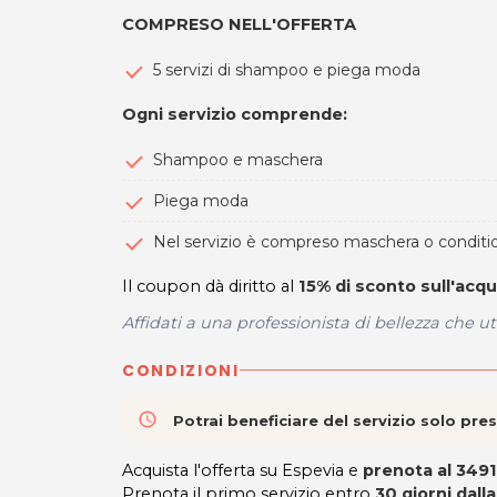
COMPRESO NELL'OFFERTA
5 servizi di shampoo e piega moda
Ogni servizio comprende:
Shampoo e maschera
Piega moda
Nel servizio è compreso maschera o conditio
Il coupon dà diritto al
15% di sconto sull'acqu
Affidati a una professionista di bellezza che uti
CONDIZIONI
access_time
Potrai beneficiare del servizio solo pr
Acquista l'offerta su Espevia e
prenota al 349
Prenota il primo servizio entro
30 giorni dall