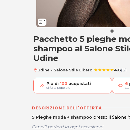
1
image
Pacchetto 5 pieghe m
Pacchetto 5 pieg
shampoo al Salone Stil
Udine
|
Udine - Salone Stile Libero
4.8
(12)
location_on
star
star
star
star
star_half
Più di
100
acquistati
6
visibility
offerta popolare
st
DESCRIZIONE DELL'OFFERTA
5 Pieghe moda + shampoo
presso il Salone
Capelli perfetti in ogni occasione!