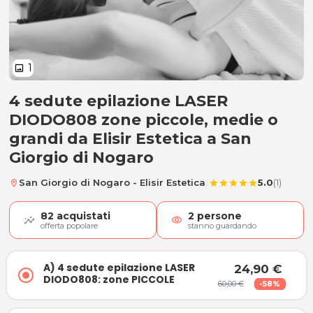
1
image
4 sedute epilazione LASER
A) 4 sedute epilazione LASER DIO
DIODO808 zone piccole, medie o
grandi da Elisir Estetica a San
Giorgio di Nogaro
|
San Giorgio di Nogaro - Elisir Estetica
5.0
(1)
location_on
star
star
star
star
star
82
acquistati
2
persone
visibility
offerta popolare
stanno guardando
A) 4 sedute epilazione LASER
24,90 €
DIODO808: zone PICCOLE
60,00 €
-58%