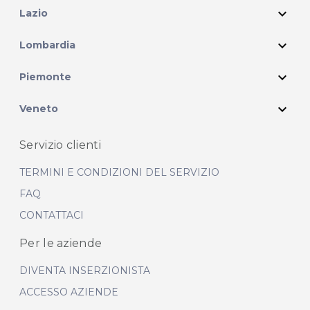
expand_more
Lazio
expand_more
Lombardia
expand_more
Piemonte
expand_more
Veneto
Servizio clienti
TERMINI E CONDIZIONI DEL SERVIZIO
FAQ
CONTATTACI
Per le aziende
DIVENTA INSERZIONISTA
ACCESSO AZIENDE