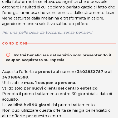
della fototermolisi selettiva: ciò significa che è possibile
ottenere i risultati di cui abbiamo parlato grazie al fatto che
l’energia luminosa che viene emessa dallo strumento laser
viene catturata dalla melanina e trasformata in calore,
agendo in maniera selettiva sul bulbo pilifero.
Per una pelle bella da toccare... senza pensieri!
CONDIZIONI
access_time
Potrai beneficiare del servizio solo presentando il
coupon acquistato su Espevia
Acquista l'offerta e
prenota
al numero
3402932787 o al
3401884588
.
Utilizzabile
max. 1 coupon a persona
.
Valido solo per
nuovi clienti del centro estetico
.
Prenota il primo trattamento entro 30 giorni dalla data di
acquisto.
La
validità è di 90 giorni
dal primo trattamento.
Non puoi utilizzare questa offerta se hai già beneficiato di
altre offerte per questo centro.