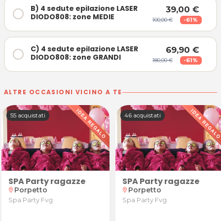
B) 4 sedute epilazione LASER
39,00 €
DIODO808: zone MEDIE
100,00 €
-61%
C) 4 sedute epilazione LASER
69,90 €
DIODO808: zone GRANDI
180,00 €
-61%
ALTRE OCCASIONI VICINO A TE
55 acquistati
46 acquistati
SPA Party ragazze
SPA Party ragazze
ionessa del Mondo Jennifer Sdrigotti alla Scuola Sta
ttamento di allungamento
Porpetto
Porpetto
location_on
location_on
Spa Party Fvg
Spa Party Fvg