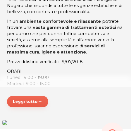
Nogaro che risponde a tutte le esigenze estetiche e di
bellezza, con cortesia e professionalità.
In un
ambiente confortevole e rilassante
potrete
trovare una
vasta gamma di trattamenti estetici
sia
per uomo che per donna. Infine competenza e
serietà, assieme alla semplicità e all’amore verso la
professione, saranno espressione di
servizi di
massima cura, igiene e attenzione
.
Prezzi di listino verificati il 9/07/2018
ORARI
Lunedì: 9.00 - 19.00
Martedì: 9.00 - 15.00
Mercoledì: 13.00 - 19.00
Giovedì: 9.00 - 20.00
Leggi tutto
add
Venerdì: 9.00 - 20.00
ELISIR ESTETICA
Via Enrico Fermi, 12
c/o Centro Commerciale Acqua Azzurra
Tel. 3402932787