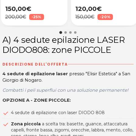
150,00€
120,00€
200,00€
150,00€
-25%
-20%
A) 4 sedute epilazione LASER
DIODO808: zone PICCOLE
DESCRIZIONE DELL'OFFERTA
4 sedute di epilazione laser
presso "Elisir Estetica" a San
Giorgio di Nogaro.
Combatti i peli superflui con una soluzione permanente!
OPZIONE A - ZONE PICCOLE:
4 sedute di epilazione con laser DIODO 808
Zona piccola
a scelta tra: basette, guance, attaccatura
capelli, fronte bassa, zigomi, orecchie, labbra, mento, collo,
seno, sterno, linea alba, piedi, mani