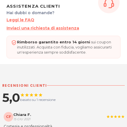
Tel. 3401884588
ASSISTENZA CLIENTI
P.IVA 02767950302
Hai dubbi o domande?
Leggi le FAQ
Per ulteriori informazioni sull'offerta o sulle modalità di
acquisto scrivi a
posta@espevia.it
Inviaci una richiesta di assistenza
Rimborso garantito entro 14 giorni
sui coupon
inutilizzati. Acquista con fiducia, vogliamo assicurarti
un'esperienza sempre soddisfacente.
RECENSIONI CLIENTI
5,0
star
star
star
star
star
basato su 1 recensione
Chiara F.
CF
star
star
star
star
star
15 GIU 2021
Cortesia e professionalità