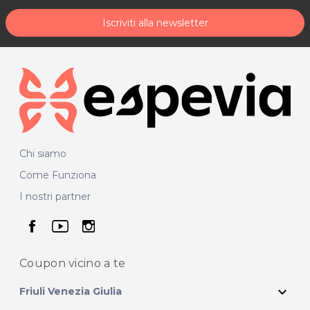
Iscriviti alla newsletter
Chi siamo
Come Funziona
I nostri partner
seguici su facebook
seguici su youtube
seguici su instagram
Coupon vicino
a te
expand_more
Friuli Venezia Giulia