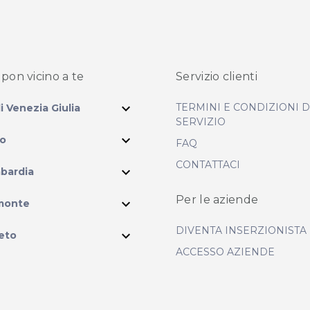
pon vicino
a te
Servizio clienti
expand_more
TERMINI E CONDIZIONI 
li Venezia Giulia
SERVIZIO
expand_more
io
FAQ
CONTATTACI
expand_more
bardia
ram
Per le aziende
expand_more
monte
DIVENTA INSERZIONISTA
expand_more
eto
ACCESSO AZIENDE