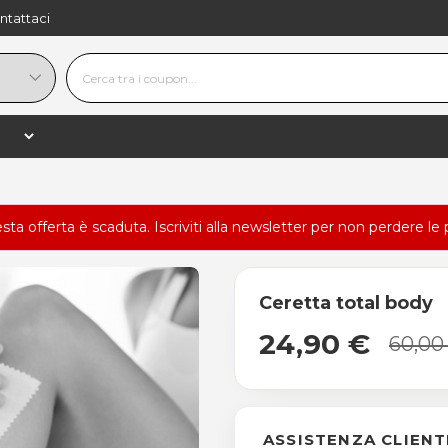
ntattaci
esta offerta è scaduta.
Iscriviti alla newsletter
per non perdere le 
Ceretta total body
24,90 €
60,00
ASSISTENZA CLIENT