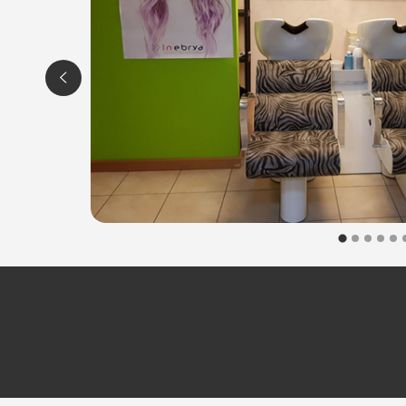
Tel. 3278369226
P.IVA 02869080305
Per ulteriori informazioni sull'offerta o sulle modalità di a