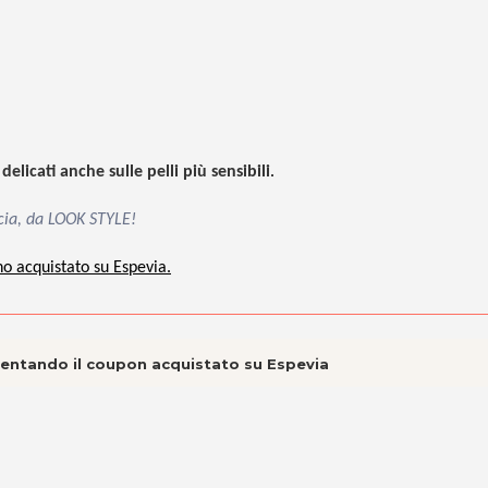
e
delicati anche sulle pelli più sensibili
.
scia, da LOOK STYLE!
no acquistato su Espevia.
esentando il coupon acquistato su Espevia