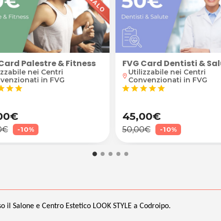
Card Palestre & Fitness
FVG Card Dentisti & Sa
izzabile nei Centri
Utilizzabile nei Centri
location_on
venzionati in FVG
Convenzionati in FVG
tar
star
star
star
star
star
star
star
00€
45,00€
0€
50,00€
-10%
-10%
o il Salone e Centro Estetico LOOK STYLE a Codroipo.