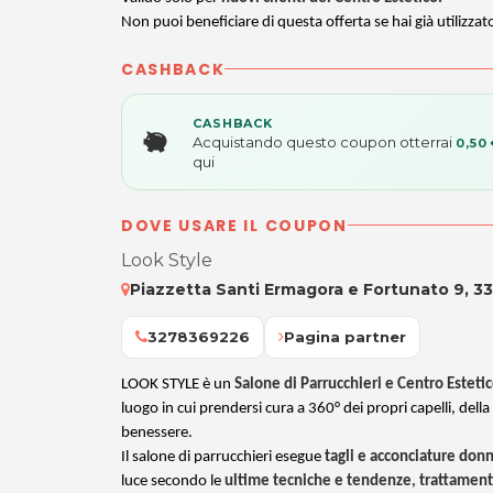
Non puoi beneficiare di questa offerta se hai già utilizzat
CASHBACK
CASHBACK
Acquistando questo coupon otterrai
0,50
qui
DOVE USARE IL COUPON
Look Style
Piazzetta Santi Ermagora e Fortunato 9, 3
3278369226
Pagina partner
LOOK STYLE è un
Salone di Parrucchieri e Centro Esteti
luogo in cui prendersi cura a 360° dei propri capelli, della
benessere.
Il salone di parrucchieri esegue
tagli e acconciature do
luce
secondo le
ultime tecniche e tendenze
,
trattamenti