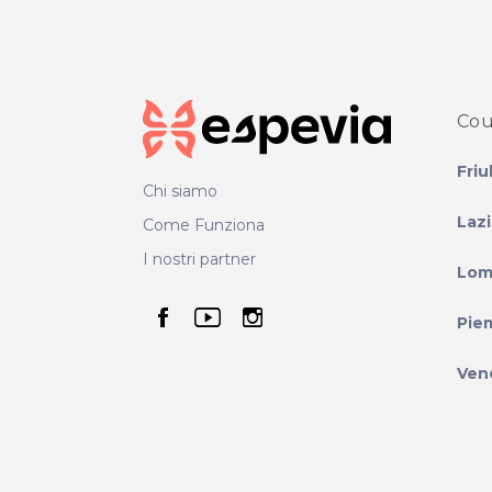
Cou
Friu
Chi siamo
Laz
Come Funziona
I nostri partner
Lom
seguici su facebook
seguici su youtube
seguici su instag
Pie
Ven