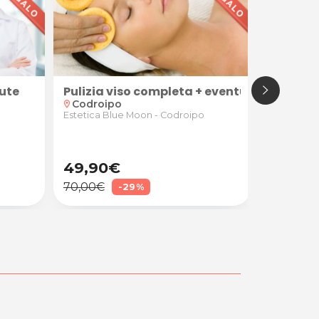
lute
FVG Car
Pulizia viso completa + eventuale tratta
Utilizza
Codroipo
location_on
location_on
Convenz
Estetica Blue Moon - Codroipo
star
star
star
star
49,90€
20,00
70,00€
25,00€
-29%