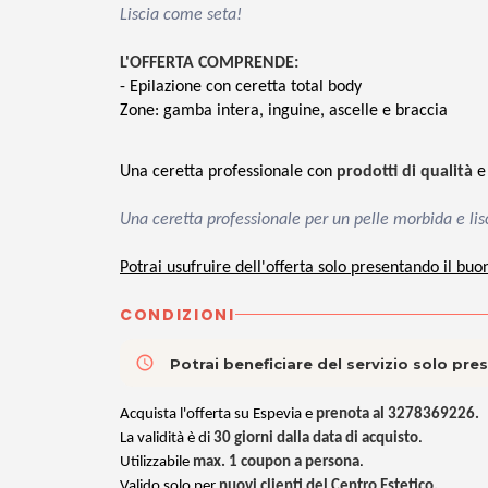
Liscia come seta!
L'OFFERTA COMPRENDE:
- Epilazione con ceretta total body
Zone: gamba intera, inguine, ascelle e braccia
Una ceretta professionale con
prodotti di qualità
Una ceretta professionale per un pelle morbida e li
Potrai usufruire dell'offerta solo presentando il buo
CONDIZIONI
access_time
Potrai beneficiare del servizio solo pr
Acquista l'offerta su Espevia e
prenota al 3278369226.
La
validità è di
30 giorni
dalla data di acquisto
.
Utilizzabile
max. 1 coupon a persona
.
Valido solo per
nuovi clienti del Centro Estetico.