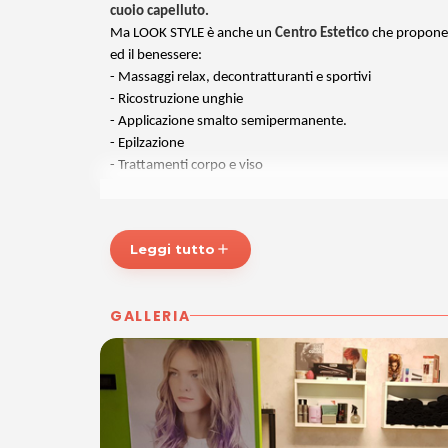
cuoio capelluto.
Ma LOOK STYLE è anche un
Centro Estetico
che propone u
ed il benessere:
- Massaggi relax, decontratturanti e sportivi
- Ricostruzione unghie
- Applicazione smalto semipermanente.
- Epilzazione
- Trattamenti corpo e viso
Bellezza e benessere, con la garanzia della professionali
Leggi tutto
add
ORARI
Dal Martedì al Venerdì:
9.00 - 12.30 / 15.00 - 19.00
Sabato: 9.00 - 18.00
GALLERIA
* Prezzi verificati in data 17/05/2019
LOOK STYLE
Piazzetta Santi Ermagora e Fortunato, 9
33033 Codroipo (UD)