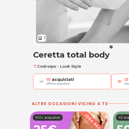
1
image
Ceretta total body
Ceretta total body
Codroipo - Look Style
location_on
10
acquistati
13
visibility
offerta popolare
st
ALTRE OCCASIONI VICINO A TE
100+ acquistati
43 acq