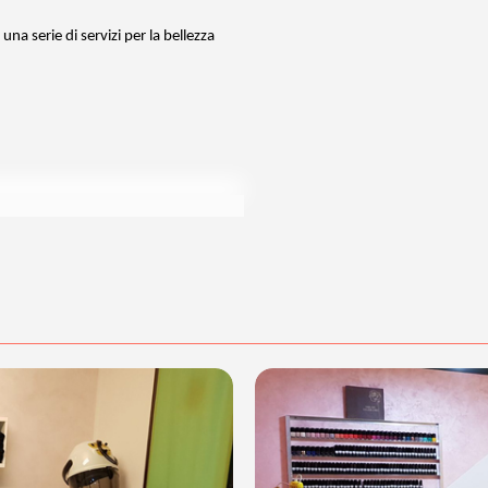
na serie di servizi per la bellezza
tà dello staff di LOOK STYLE
!