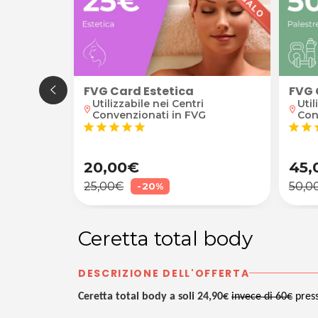
FVG Card Estetica
FVG 
+ smalto semipermanente
Utilizzabile nei Centri
Util
location_on
location_on
Convenzionati in FVG
Con
roipo
star
star
star
star
star
star
star
s
20,00€
45,
25,00€
50,0
-20%
Ceretta total body
DESCRIZIONE DELL'OFFERTA
Ceretta total body a soli 24,90€
invece di 60€
press