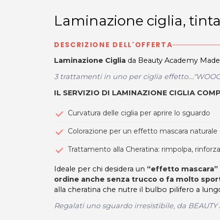
Laminazione ciglia, tint
DESCRIZIONE DELL'OFFERTA
Laminazione Ciglia
da Beauty Academy Mademoi
3 trattamenti in uno per ciglia effetto...."WOO
IL SERVIZIO DI LAMINAZIONE CIGLIA COM
Curvatura delle ciglia per aprire lo sguardo
Colorazione per un effetto mascara naturale
Trattamento alla Cheratina: rimpolpa, rinforza
Ideale per chi desidera un
“effetto mascara” 
ordine anche senza trucco o fa molto spor
alla cheratina che nutre il bulbo pilifero a lung
Regalati uno sguardo irresistibile, da BE