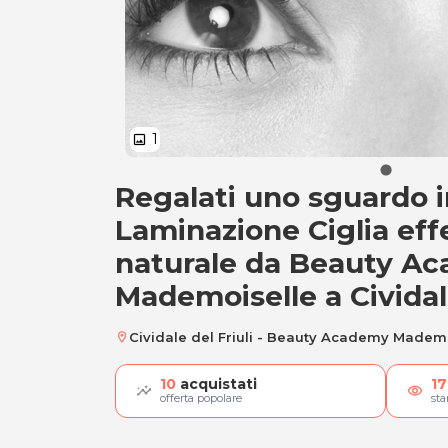
1
image
Regalati uno sguardo ir
Laminazione ciglia
Laminazione Ciglia ef
naturale da Beauty A
Mademoiselle a Cividale
Cividale del Friuli - Beauty Academy Madem
location_on
10
acquistati
17
visibility
offerta popolare
st