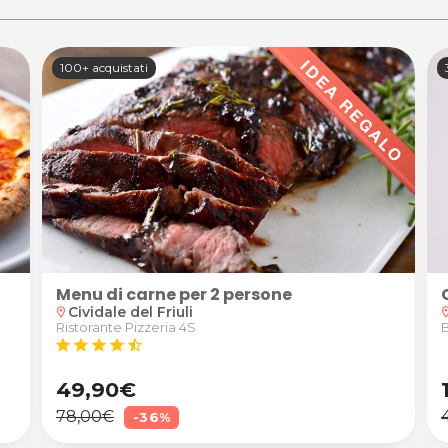
100+ acquistati
Menu di carne per 2 persone
Cividale del Friuli
location_on
locatio
Ristorante Pizzeria 4S
B
star
star
star
star
star_half
49,90€
78,00€
-36%