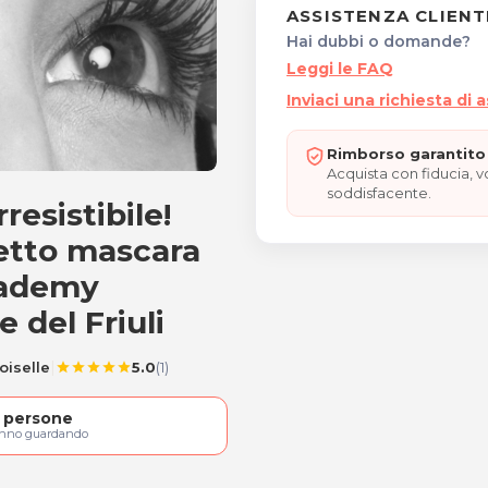
ASSISTENZA CLIENT
Hai dubbi o domande?
Leggi le FAQ
Inviaci una richiesta di 
Rimborso garantito 
Acquista con fiducia, 
soddisfacente.
resistibile!
, tinta effetto mascara e
fetto mascara
cademy
 del Friuli
|
oiselle
5.0
(1)
star
star
star
star
star
persone
anno guardando