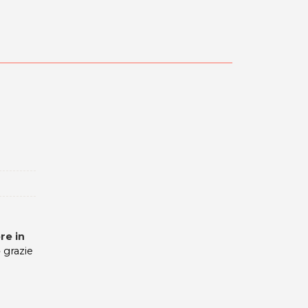
a
re in
e
grazie