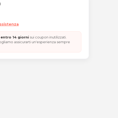
I
assistenza
entro 14 giorni
sui coupon inutilizzati.
vogliamo assicurarti un'esperienza sempre
 trattamento