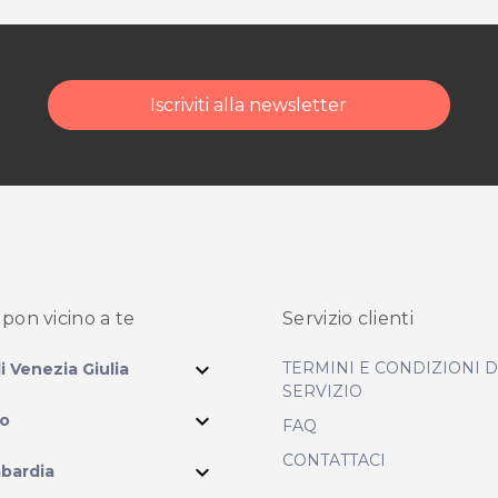
Iscriviti alla newsletter
pon vicino
a te
Servizio clienti
expand_more
TERMINI E CONDIZIONI 
li Venezia Giulia
SERVIZIO
expand_more
io
FAQ
CONTATTACI
expand_more
bardia