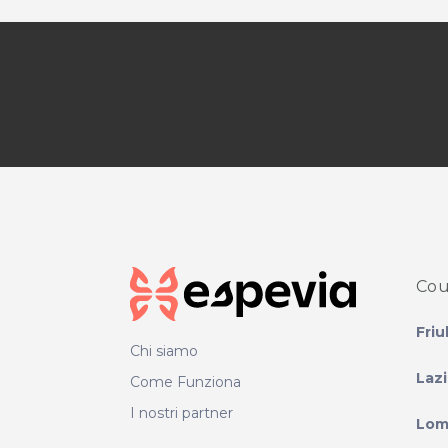
Cou
Friu
Chi siamo
Laz
Come Funziona
I nostri partner
Lom