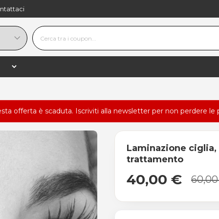
ntattaci
esta offerta è scaduta.
Iscriviti alla newsletter
per non perdere le 
Laminazione ciglia,
trattamento
40,00 €
60,00