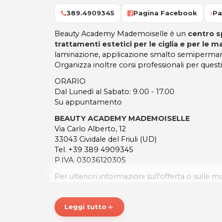
389.4909345
Pagina Facebook
Pa
Beauty Academy Mademoiselle è un
centro s
trattamenti estetici per le ciglia e per le m
laminazione, applicazione smalto semiperman
Organizza inoltre corsi professionali per questi 
ORARIO
Dal Lunedì al Sabato: 9.00 - 17.00
Su appuntamento
BEAUTY ACADEMY MADEMOISELLE
Via Carlo Alberto, 12
33043 Cividale del Friuli (UD)
Tel. +39 389 4909345
P.IVA. 03036120305
Per ulteriori informazioni sull'offerta o sulle mo
a
posta@espevia.
Leggi tutto
add