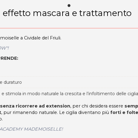
a effetto mascara e trattamento
selle a Cividale del Friuli.
OW"!
PRENDE:
 e duraturo
 e stimola in modo naturale la crescita e l’infoltimento delle cigli
senza ricorrere ad extension
, per chi desidera essere
semp
t
, pur rimanendo naturale. Le ciglia diventano più
forti e folt
o.
AUTY ACADEMY MADEMOISELLE!