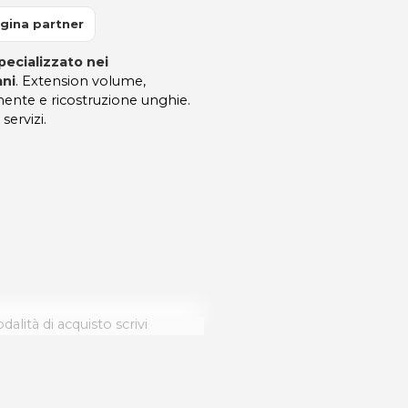
gina partner
pecializzato nei
ani
. Extension volume,
ente e ricostruzione unghie.
servizi.
dalità di acquisto scrivi