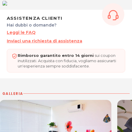
Lunedì: 9.00 - 19.00
Martedì: 9.00 - 15.00
Mercoledì: 13.00 - 19.00
ASSISTENZA CLIENTI
Giovedì: 9.00 - 20.00
Hai dubbi o domande?
Venerdì: 9.00 - 20.00
Leggi le FAQ
Su appuntamento.
Inviaci una richiesta di assistenza
DENISA TOLLON - TRATTAMENTI OLISITICI
Via Arcivescovo Nogara, 11
Rimborso garantito entro 14 giorni
sui coupon
33058 San Giorgio di Nogaro (UD)
inutilizzati. Acquista con fiducia, vogliamo assicurarti
Tel. 3331990548
un'esperienza sempre soddisfacente.
Per ulteriori informazioni sull'offerta o sulle modalità di
acquisto scrivi a
posta@espevia.it
.
GALLERIA