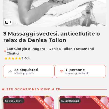
1
image
3 Massaggi svedesi, anticellulite o
3 Massaggi svedesi, anticellulite o
relax da Denisa Tollon
San Giorgio di Nogaro - Denisa Tollon Trattamenti
location_on
Olisitici
|
5.0
(1)
star
star
star
star
star
23
acquistati
11
persone
visibility
offerta popolare
stanno guardando
ALTRE OCCASIONI VICINO A TE
55 acquistati
52 acquistati