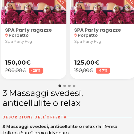
SPA Party ragazze
SPA Party ragazze
ine o ragazze alla Scuola Station Dance Studio & Fitn
ttamento di allungamento
Porpetto
Porpetto
location_on
location_on
Spa Party Fvg
Spa Party Fvg
150,00€
125,00€
200,00€
150,00€
-25%
-17%
3 Massaggi svedesi,
anticellulite o relax
DESCRIZIONE DELL'OFFERTA
3 Massaggi svedesi, anticellulite o relax
da Denisa
Tollon a San Giorgio di Nogaro.