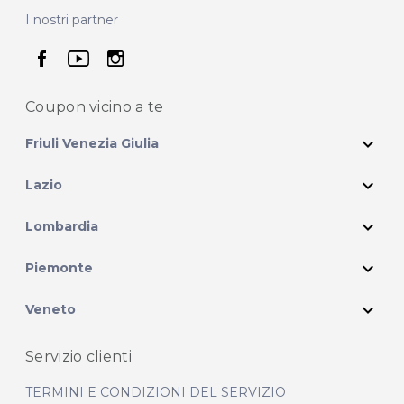
I nostri partner
seguici su facebook
seguici su youtube
seguici su instagram
Coupon vicino
a te
expand_more
Friuli Venezia Giulia
expand_more
Lazio
expand_more
Lombardia
expand_more
Piemonte
expand_more
Veneto
Servizio clienti
TERMINI E CONDIZIONI DEL SERVIZIO