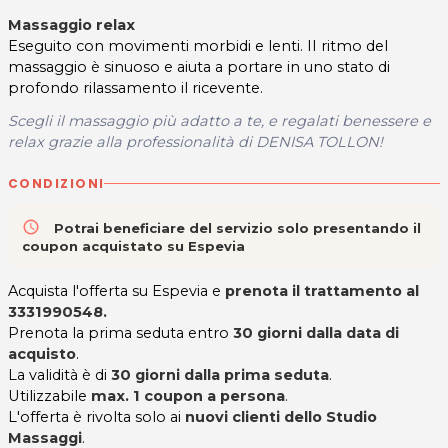
Massaggio relax
Eseguito con movimenti morbidi e lenti. II ritmo del
massaggio è sinuoso e aiuta a portare in uno stato di
profondo rilassamento il ricevente.
Scegli il massaggio più adatto a te, e regalati benessere e
relax grazie alla professionalità di DENISA TOLLON!
CONDIZIONI
access_time
Potrai beneficiare del servizio solo presentando il
coupon acquistato su Espevia
Acquista l'offerta su Espevia e
prenota il trattamento al
3331990548.
Prenota la prima seduta entro
3
0 giorni dalla data di
acquisto
.
La validità è di
30
giorni dalla prima seduta
.
Utilizzabile
max. 1 coupon a persona
.
L'offerta è rivolta solo ai
nuovi clienti dello Studio
Massaggi
.