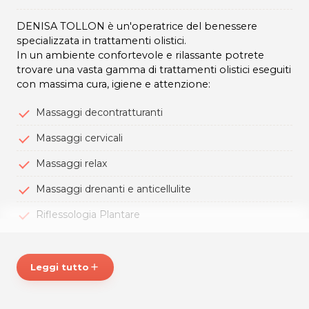
DENISA TOLLON è un'operatrice del benessere
specializzata in trattamenti olistici.
In un ambiente confortevole e rilassante potrete
trovare una vasta gamma di trattamenti olistici eseguiti
con massima cura, igiene e attenzione:
Massaggi decontratturanti
Massaggi cervicali
Massaggi relax
Massaggi drenanti e anticellulite
Riflessologia Plantare
Benessere e relax con la professionalità di DENISA
TOLLON
!
Leggi tutto
add
*Prezzi di listino verificati in data 31/12/2018
ORARI