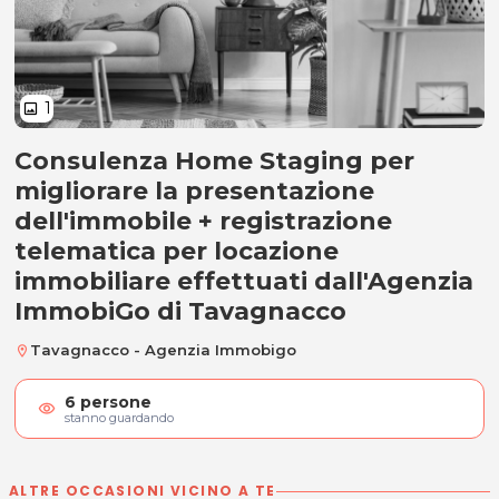
1
image
Consulenza Home Staging per
Consulenza Home Staging + regis
migliorare la presentazione
dell'immobile + registrazione
telematica per locazione
immobiliare effettuati dall'Agenzia
ImmobiGo di Tavagnacco
Tavagnacco - Agenzia Immobigo
location_on
6
persone
visibility
stanno guardando
ALTRE OCCASIONI VICINO A TE