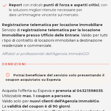
Report
con indicati
punti di forza e aspetti critici
, con
le soluzioni migliori ritenute necessarie per
dare un’immagine vincente sul mercato.
Registrazione telematica per locazione immobiliare
Servizio di
registrazione telematica per la locazione
immobiliare presso Ufficio delle Entrate
. Valido per tutti
i tipo di contratto di locazioni immobiliari a destinazione
residenziale e commerciale.
Affidati ai professionisti dell'Agenzia ImmobiGO!
CONDIZIONI
access_time
Potrai beneficiare del servizio solo presentando il
coupon acquistato su Espevia
Acquista l'offerta su Espevia e
prenota al 04321598035
.
Utilizzabile
max. 1 coupon a persona
.
Valido solo per
nuovi clienti dell'Agenzia ImmobiGo
.
La
validità del coupon è di 90 giorni
.