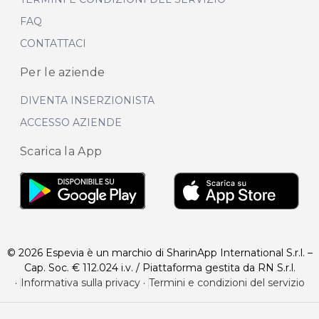
Tel. +39 0432 1598035
P.IVA 02841220300
FAQ
CONTATTACI
Per ulteriori informazioni sull'offerta o sulle modalità di
acquisto scrivi a
posta@espevia.it
Per le aziende
DIVENTA INSERZIONISTA
ACCESSO AZIENDE
Scarica la App
© 2026 Espevia è un marchio di SharinApp International S.r.l. –
Cap. Soc. € 112.024 i.v. / Piattaforma gestita da RN S.r.l.
·
Informativa sulla privacy
·
Termini e condizioni del servizio