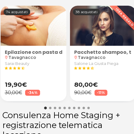
74 acquistati
38 acquistati
O
glio moda uomo + eventuale rasatura barba da Sem
Epilazione con pasta di zucchero naturale "Sugari
Pacchetto shampoo, ta
Tavagnacco
Tavagnacco
location_on
location_on
Sarai Beauty
Salone La Giusta Piega
star
star
star
star
star_half
star
star
star
star
star_half
19,90€
80,00€
30,00€
90,00€
-34%
-11%
Consulenza Home Staging +
registrazione telematica